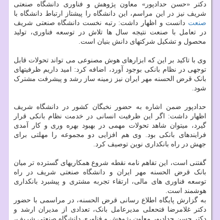
دکتر «حسن حدادپور» معاون پژوهش و فناوری دانشگاه صنعتی
شریف نیز در این مراسم، این دانشگاه را پیشتاز ارتباط دانشگاه با
صنعت
دانست و اظهار داشت: رتبه نخست دانشگاه صنعتی شریف
در تعامل با صنعت نتیجه سال ها تلاش در توسعه فناوری، تولید
محصول و تشکیل شرکتهای دانش بنیان است.
وی با تاکید بر این که ابزارهای هوش مصنوعی می تواند تحولات قابل
توجهی در نظام بانکی بوجود آورد، اضافه کرد: امید داریم ظرفیتهای
بانک قرض الحسنه مهر ایران نیز زمینه ساز رشد و پیشرفت مشترک
شود.
حدادپور ضمن اشاره به حضور نخبگان کشور در دانشگاه شریف
اظهار داشت: اگر این ظرفیت انسانی در خدمت نظام بانکی قرار
گیرد، میتوان شاهد تحولات مهمی در بهبود بهره وری و کار آمدی
فرایندهای بانکی بود. وی هم افزایی دو مجموعه را مهلتی برای
جهش در راه بانکداری نوین توصیف کرد.
گفتنی است، این تفاهم نامه نقطه شروع همکاریهای گسترده تر میان
بانک قرض الحسنه مهر ایران و دانشگاه صنعتی شریف در راه
توسعه فناوری های مالی، ارتقاء تجربه مشتری و پیشبرد بانکداری
هوشمند است.
به گزارش پایگاه اطلاع رسانی قرض الحسنه، در مراسمی با حضور
دکتر غلامرضا فتحعلی مدیرعامل بانک، تعدادی از مدیران ارشد و
دکتر حسن حدادپور معاون پژوهش و فناوری دانشگاه صنعتی شریف،