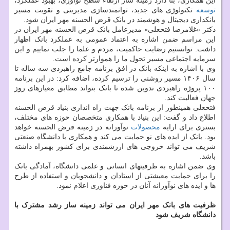
این همکاری، بنا دارد زمینه ساز ارتقاء سطح نوآوری، بهبود عملکرد،
توسعه
تکنولوژی های جدید، توانمندسازی مدیریتی و تقویت مسیر
بانکداری دیجیتال و هوشمند در بانک قرض الحسنه مهر ایران شود.
دکتر «غلامرضا فتحعلی» مدیرعامل بانک قرض الحسنه مهر ایران در
این مراسم ضمن اشاره به اعتماد عمومی به عملکرد بانک اظهار
داشت: توانستیم رضایت حاکمیت، مردم و علما را جلب نماییم و این
سرمایه اجتماعی مسیر تحول ما را هموارتر کرده است.
وی با اشاره به اینکه بانک در افق برنامه جامع راهبردی سه ساله تا
سال ۱۴۰۶ مسیر روشنی را ترسیم کرده، اضافه کرد: در این برنامه
۱۰۰ پروژه راهبردی تدوین شده تا بانک بتواند مطابق معیارهای روز
جهان فعالیت کند.
فتحعلی همینطور از برنامه بانک جهت راه اندازی بنیاد قرض الحسنه
اطلاع داد و گفت: این بنیاد با همکاری متخصصان حوزه های مختلف،
بستری برای ارایه
محصولات
نوآورانه در زمینه قرض الحسنه خواهد
بود. بانک از ایده های نو حمایت می کند و همکاری با دانشگاه صنعتی
شریف می تواند خروجی های ارزشمندی برای کشور بهمراه داشته
باشد.
وی ضمن اشاره به ظرفیتهای انسانی و علمی دانشگاه، آمادگی بانک
را برای حمایت معیشتی از استادان و دانشجویان و استفاده از طرح
ها و ایده های نوآورانه آنان در حوزه فناوری اعلام نمود.
ظرفیت های بانک مهر ایران می تواند زمینه ساز رشد مشترک با
دانشگاه شریف شود