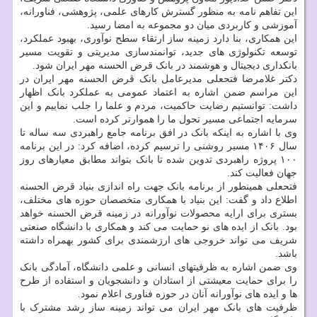
این تفاهم نامه به منظور گسترش کارهای علمی، پژوهشی، فناورانه،
آموزشی و کاربردی میان دو مجموعه به امضا رسید.
این همکاری، بنا دارد زمینه ساز ارتقاء سطح نوآوری، بهبود عملکرد،
توسعه تکنولوژی های جدید، توانمندسازی مدیریتی و تقویت مسیر
بانکداری دیجیتال و هوشمند در بانک قرض الحسنه مهر ایران شود.
دکتر غلامرضا فتحعلی مدیرعامل بانک قرض الحسنه مهر ایران در
این مراسم ضمن اشاره به اعتماد عمومی به عملکرد بانک اظهار
داشت: توانستیم رضایت حاکمیت، مردم و علما را جلب نماییم و این
سرمایه اجتماعی مسیر تحول ما را هموارتر کرده است.
وی با اشاره به اینکه بانک در افق برنامه جامع راهبردی سه ساله تا
سال ۱۴۰۶ مسیر روشنی را ترسیم کرده، اضافه کرد: در این برنامه
۱۰۰ پروژه راهبردی تدوین شده تا بانک بتواند مطابق معیارهای روز
جهان فعالیت کند.
فتحعلی همینطور از برنامه بانک جهت راه اندازی بنیاد قرض الحسنه
اطلاع داد و گفت: این بنیاد با همکاری متخصصان حوزه های مختلف،
بستری برای ارایه محصولات نوآورانه در زمینه قرض الحسنه خواهد
بود. بانک از ایده های نو حمایت می کند و همکاری با دانشگاه صنعتی
شریف می تواند خروجی های ارزشمندی برای کشور بهمراه داشته
باشد.
وی ضمن اشاره به ظرفیتهای انسانی و علمی دانشگاه، آمادگی بانک
را برای حمایت معیشتی از استادان و دانشجویان و استفاده از طرح
ها و ایده های نوآورانه آنان در حوزه فناوری اعلام نمود.
ظرفیت های بانک مهر ایران می تواند زمینه ساز رشد مشترک با