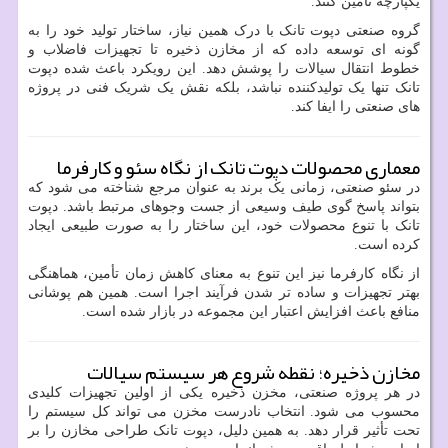
یکپارچه تأمین کنند.
گروه صنعتی دپوت تانک با درک همین نیاز، ساختار تولید خود را به
گونه ای توسعه داده که از مخازن ذخیره تا تجهیزات فاضلاب و
خطوط انتقال سیالات را پوشش دهد. این رویکرد باعث شده دپوت
تانک تنها یک تولیدکننده نباشد، بلکه نقش یک شریک فنی در پروژه
های صنعتی را ایفا کند.
معماری محصولات دپوت تانک از نگاه سئو و کارفرما
در سئو صنعتی، زمانی یک برند به عنوان مرجع شناخته می شود که
بتواند پاسخ گوی طیف وسیعی از جست وجوهای مرتبط باشد. دپوت
تانک با تنوع محصولات خود، این ساختار را به صورت طبیعی ایجاد
کرده است.
از نگاه کارفرما نیز این تنوع به معنای کاهش زمان تأمین، هماهنگی
بهتر تجهیزات و ساده تر شدن فرآیند اجرا است. همین هم پوشانی
منافع باعث افزایش اعتبار این مجموعه در بازار شده است.
مخازن ذخیره؛ نقطه شروع هر سیستم سیالات
در هر پروژه صنعتی، مخزن ذخیره یکی از اولین تجهیزات کلیدی
محسوب می شود. انتخاب نادرست مخزن می تواند کل سیستم را
تحت تأثیر قرار دهد. به همین دلیل، دپوت تانک طراحی مخازن را بر