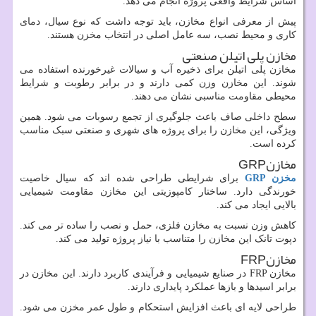
اساس شرایط واقعی پروژه انجام می دهد.
پیش از معرفی انواع مخازن، باید توجه داشت که نوع سیال، دمای
کاری و محیط نصب، سه عامل اصلی در انتخاب مخزن هستند.
مخازن پلی اتیلن صنعتی
مخازن پلی اتیلن برای ذخیره آب و سیالات غیرخورنده استفاده می
شوند. این مخازن وزن کمی دارند و در برابر رطوبت و شرایط
محیطی مقاومت مناسبی نشان می دهند.
سطح داخلی صاف باعث جلوگیری از تجمع رسوبات می شود. همین
ویژگی، این مخازن را برای پروژه های شهری و صنعتی سبک مناسب
کرده است.
مخازن
GRP
مخزن
GRP
برای شرایطی طراحی شده اند که سیال خاصیت
خورندگی دارد. ساختار کامپوزیتی این مخازن مقاومت شیمیایی
بالایی ایجاد می کند.
کاهش وزن نسبت به مخازن فلزی، حمل و نصب را ساده تر می کند.
دپوت تانک این مخازن را متناسب با نیاز پروژه تولید می کند.
مخازن
FRP
مخازن
FRP
در صنایع شیمیایی و فرآیندی کاربرد دارند. این مخازن در
برابر اسیدها و بازها عملکرد پایداری دارند.
طراحی لایه ای باعث افزایش استحکام و طول عمر مخزن می شود.