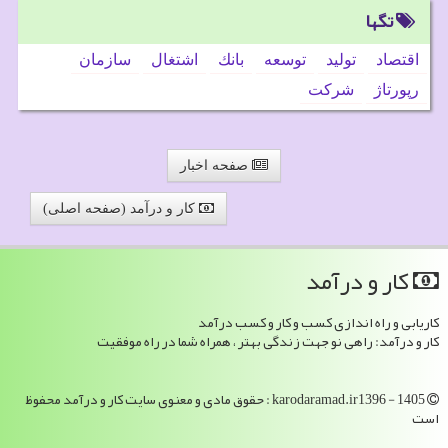
تگها
اقتصاد
تولید
توسعه
بانك
اشتغال
سازمان
رپورتاژ
شركت
صفحه اخبار
کار و درآمد (صفحه اصلی)
كار و درآمد
کاریابی و راه اندازی کسب و کار و کسب درآمد
کار و درآمد: راهی نو جهت زندگی بهتر ، همراه شما در راه موفقیت
karodaramad.ir1396 - 1405 : حقوق مادی و معنوی سایت كار و درآمد محفوظ
است