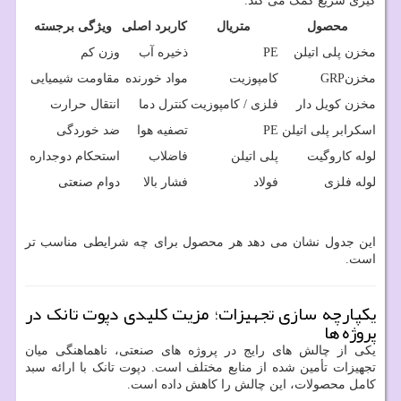
گیری سریع کمک می کند.
محصول
متریال
کاربرد اصلی
ویژگی برجسته
مخزن پلی اتیلن
PE
ذخیره آب
وزن کم
مخزن
GRP
کامپوزیت
مواد خورنده
مقاومت شیمیایی
مخزن کویل دار
فلزی / کامپوزیت
کنترل دما
انتقال حرارت
اسکرابر پلی اتیلن
PE
تصفیه هوا
ضد خوردگی
لوله کاروگیت
پلی اتیلن
فاضلاب
استحکام دوجداره
لوله فلزی
فولاد
فشار بالا
دوام صنعتی
این جدول نشان می دهد هر محصول برای چه شرایطی مناسب تر
است.
یکپارچه سازی تجهیزات؛ مزیت کلیدی دپوت تانک در
پروژه ها
یکی از چالش های رایج در پروژه های صنعتی، ناهماهنگی میان
تجهیزات تأمین شده از منابع مختلف است. دپوت تانک با ارائه سبد
کامل محصولات، این چالش را کاهش داده است.