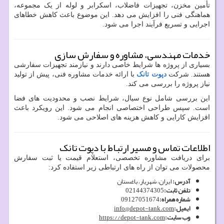
تأمین مخزن، تجهیزات فاضلاب، اسکرابر و لوله از یک مجموعه،
هماهنگی فنی را افزایش می دهد. این موضوع باعث کاهش خطاهای
اجرایی و تسریع فرآیند اجرا می شود.
خدمات مهندسی، مشاوره و سفارش سازی
بسیاری از پروژه ها شرایط خاصی دارند و نیازمند تجهیزات سفارشی
هستند. شرکت
دپوت تانک
با ارائه خدمات مشاوره فنی، پیش از تولید
نیاز پروژه را بررسی می کند.
این بررسی شامل نوع سیال، شرایط نصب و محدودیت های فضا
است. سپس طراحی اختصاصی انجام می شود. این رویکرد باعث
افزایش کارایی و کاهش هزینه های اصلاحی می شود.
اطلاعات تماس و مسیر ارتباط با دپوت تانک
برای دریافت مشاوره تخصصی، استعلام قیمت یا ثبت سفارش
محصولات می توان از راه های ارتباطی زیر استفاده کرد:
آدرس
:
ایران، شهریار، باغستان
تلفن ثابت
:
02144374305
شماره همراه
:
09127051674
ایمیل
:
info@depot-tank.com
وب سایت
:
https://depot-tank.com