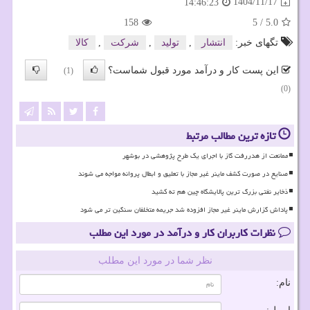
1404/11/17
14:46:23
158
5
/
5.0
تگهای خبر:
انتشار
,
تولید
,
شركت
,
كالا
این پست کار و درآمد مورد قبول شماست؟
(1)
(0)
تازه ترین مطالب مرتبط
ممانعت از هدررفت گاز با اجرای یک طرح پژوهشی در بوشهر
صنایع در صورت کشف ماینر غیر مجاز با تعلیق و ابطال پروانه مواجه می شوند
ذخایر نفتی بزرگ ترین پالایشگاه چین هم ته کشید
پاداش گزارش ماینر غیر مجاز افزوده شد جریمه متخلفان سنگین تر می شود
نظرات کاربران کار و درآمد در مورد این مطلب
نظر شما در مورد این مطلب
نام: