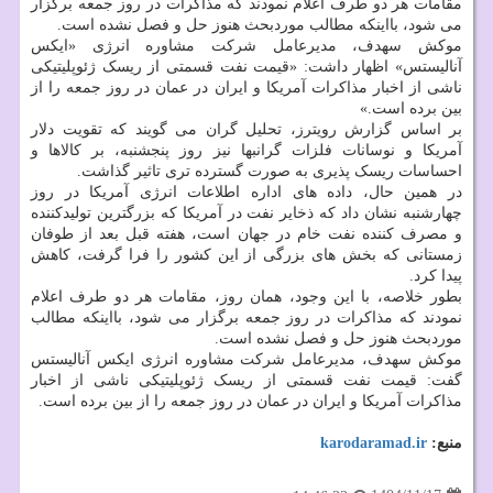
مقامات هر دو طرف اعلام نمودند که مذاکرات در روز جمعه برگزار
می شود، بااینکه مطالب موردبحث هنوز حل و فصل نشده است.
موکش سهدف، مدیرعامل شرکت مشاوره انرژی «ایکس
آنالیستس» اظهار داشت: «قیمت نفت قسمتی از ریسک ژئوپلیتیکی
ناشی از اخبار مذاکرات آمریکا و ایران در عمان در روز جمعه را از
بین برده است.»
بر اساس گزارش رویترز، تحلیل گران می گویند که تقویت دلار
آمریکا و نوسانات فلزات گرانبها نیز روز پنجشنبه، بر کالاها و
احساسات ریسک پذیری به صورت گسترده تری تاثیر گذاشت.
در همین حال، داده های اداره اطلاعات انرژی آمریکا در روز
چهارشنبه نشان داد که ذخایر نفت در آمریکا که بزرگترین تولیدکننده
و مصرف کننده نفت خام در جهان است، هفته قبل بعد از طوفان
زمستانی که بخش های بزرگی از این کشور را فرا گرفت، کاهش
پیدا کرد.
بطور خلاصه، با این وجود، همان روز، مقامات هر دو طرف اعلام
نمودند که مذاکرات در روز جمعه برگزار می شود، بااینکه مطالب
موردبحث هنوز حل و فصل نشده است.
موکش سهدف، مدیرعامل شرکت مشاوره انرژی ایکس آنالیستس
گفت: قیمت نفت قسمتی از ریسک ژئوپلیتیکی ناشی از اخبار
مذاکرات آمریکا و ایران در عمان در روز جمعه را از بین برده است.
منبع:
karodaramad.ir