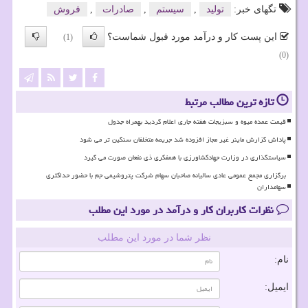
تگهای خبر:
تولید
,
سیستم
,
صادرات
,
فروش
این پست کار و درآمد مورد قبول شماست؟
(1)
(0)
تازه ترین مطالب مرتبط
قیمت عمده میوه و سبزیجات هفته جاری اعلام گردید بهمراه جدول
پاداش گزارش ماینر غیر مجاز افزوده شد جریمه متخلفان سنگین تر می شود
سیاستگذاری در وزارت جهادکشاورزی با همفکری ذی نفعان صورت می گیرد
برگزاری مجمع عمومی عادی سالیانه صاحبان سهام شرکت پتروشیمی جم با حضور حداکثری
سهامداران
نظرات کاربران کار و درآمد در مورد این مطلب
نظر شما در مورد این مطلب
نام:
ایمیل: