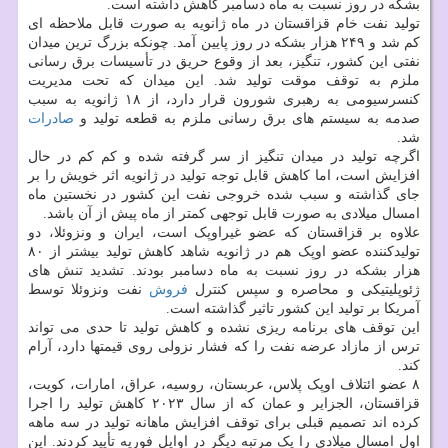
بشکه در روز نسبت به ماه دسامبر کاهش داشته است.
تولید نفت خام قزاقستان در ماه ژانویه به صورت قابل ملاحظه ای
کم شد و ۲۴۹ هزار بشکه در روز پایین آمد. چونکه بزرگ ترین میدان
نفتی این کشور، تنگیز، بعد از وقوع حریق در تأسیسات برق رسانی
ملزم به توقف موقت تولید شد. این میدان که تحت مدیریت
کنسرسیومی به رهبری شورون قرار دارد، از ۱۸ ژانویه به سبب
صدمه به سیستم های برق رسانی ملزم به قطعه تولید و
صادرات
شد.
اگرچه تولید در میدان تنگیز از سر گرفته شده و کم کم در حال
افزایش است، اما کاهش قابل توجه تولید در ژانویه اثر خویش را بر
جای گذاشته و سبب شده خروجی نفت این کشور در نخستین ماه
امسال میلادی به صورت قابل توجهی کمتر از ماه پیش از آن باشد.
علاوه بر قزاقستان که عضو غیراوپک است، ایران و ونزوئلا، دو
تولیدکننده عضو اوپک هم در ژانویه شاهد کاهش تولید بیشتر از ۸۰
هزار بشکه در روز نسبت به ماه دسامبر بودند. تشدید تنش های
ژئوپلیتیکی و محاصره و سپس کنترل
فروش
نفت ونزوئلا توسط
آمریکا بر تولید این کشور تاثیر گذاشته است.
این توقف های برنامه ریزی نشده و کاهش تولید تا حدی می تواند
ترس از مازاد عرضه نفت را که فشار نزولی روی قیمتها دارد، آرام
کند.
۸ عضو ائتلاف اوپک پلاس، عربستان، روسیه، عراق، امارات، کویت،
قزاقستان، الجزایر و عمان که از سال ۲۰۲۳ کاهش تولید را اجرا
کرده اند تصمیم قبلی برای توقف افزایش ماهانه تولید در سه ماهه
اول امسال میلادی را یک مرتبه دیگر در اوایل فوریه تأیید کردند. این