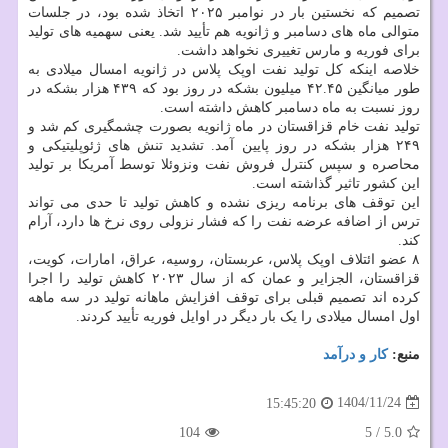
تصمیم که نخستین بار در نوامبر ۲۰۲۵ اتخاذ شده بود، در جلسات
متوالی ماه های دسامبر و ژانویه هم تأیید شد. یعنی سهمیه های تولید
برای فوریه و مارس تغییری نخواهد داشت.
خلاصه اینکه کل تولید نفت اوپک پلاس در ژانویه امسال میلادی به
طور میانگین ۴۲.۴۵ میلیون بشکه در روز بود که ۴۳۹ هزار بشکه در
روز نسبت به ماه دسامبر کاهش داشته است.
تولید نفت خام قزاقستان در ماه ژانویه بصورت چشمگیری کم شد و
۲۴۹ هزار بشکه در روز پایین آمد. تشدید تنش های ژئوپلیتیکی و
محاصره و سپس کنترل فروش نفت ونزوئلا توسط آمریکا بر تولید
این کشور تاثیر گذاشته است.
این توقف های برنامه ریزی نشده و کاهش تولید تا حدی می تواند
ترس از اضافه عرضه نفت را که فشار نزولی روی نرخ ها دارد، آرام
کند.
۸ عضو ائتلاف اوپک پلاس، عربستان، روسیه، عراق، امارات، کویت،
قزاقستان، الجزایر و عمان که از سال ۲۰۲۳ کاهش تولید را اجرا
کرده اند تصمیم قبلی برای توقف افزایش ماهانه تولید در سه ماهه
اول امسال میلادی را یک بار دیگر در اوایل فوریه تأیید کردند.
منبع:
كار و درآمد
1404/11/24
15:45:20
104
5
/
5.0