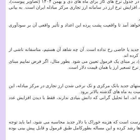
محمد نوربخش، اقتصاددان و تحلیل گر ارشد بنیادی بازار سرمایه در این زمینه در گفتگو با خبرنگار مهر اظهار داشت: واقعیت اینست که اعداد اعلامی در جدول نرخ های گاز برای ماه های دی و بهمن ۱۴۰۴ (تصاویر پیوست)،
افزایش نرخ ارز در سامانه ارز تجاری مرکز مبادله ایران است. به بیانی
.
هد آمد تا واقعیت پشت پرده این اعداد و تأثیر واقعی آن بر سودآوری
ق جدید یا خاصی رخ نداده است. آن چه شاهد آن هستیم، متاسفانه ناشی از
رده اند.
 بر مبنای یک فرمول تعیین می شود. بطور مثال، اگر فرض نماییم مبنای
ایی در ارقام پایین تر (حدود ۷۰ هزار تومان) قرار داشت، اما حال با سیاستهای جدید بانک مرکزی و تک نرخی شدن ارز تجاری در مرکز مبادله، این
ند، اما تحلیل گرانی که دانش بنیادی ندارند، فقط با دیدن افزایش عدد
رست است که هزینه خوراک با دلار جدید محاسبه می شود، اما باید توجه
ه ها رشد کرده و این مساله بطورکامل طبق فرمول و قابل پیش بینی بوده