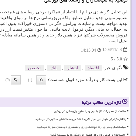
توصیه به سهامداران و رسانه های بورسی
این تحلیل گر بنیادی در انتها با انتقاد از عملکرد برخی رسانه های غیر
تصمیم تنبیهی جدید مقابل صنایع، بلکه بروزرسانی نرخ ها بر مبنای واقع
تهدید مواجه نیست و شایعات پیرامون «گرانی دستوری خوراک» بدون اعتب
به اجمال، به بیانی دیگر، فرمول ثابت مانده، اما چون متغیر قیمت ارز 
فروش محصولات شرکتها نیز با همین دلار جدید و در همین سامانه مبادله ت
تخیل است.
1404/11/28
14:15:04
5
/
5.0
تگهای خبر:
اقتصاد
,
انتشار
,
بانك
,
تخصص
این پست کار و درآمد مورد قبول شماست؟
(0)
(1)
تازه ترین مطالب مرتبط
ممانعت از هدررفت گاز با اجرای یک طرح پژوهشی در بوشهر
پاداش گزارش ماینر غیر مجاز افزوده شد جریمه متخلفان سنگین تر می شود
سیاستگذاری در وزارت جهادکشاورزی با همفکری ذی نفعان صورت می گیرد
اولتیماتوم وزارت رفاه برای اتصال فروشگاه ها به سیستم کوپن