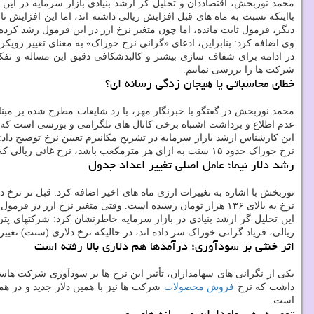
بااینکه نسبت به ماه های قبل افزایش ریالی داشته اند، اما این افزایش 
دیگر، فرمول ثابت مانده، اما چون متغیر نرخ ارز در این فرمول رشد کرده
وی اضافه کرد: بنابراین، ادعای «گرانی نرخ خوراک» به معنای تغییر روی
در ادامه برای شفاف سازی بیشتر و کالبدشکافی دقیق این مساله و تفکی
شرکت ها را بررسی نماییم.
خطای محاسباتی یا هیجان زدگی رسانه ای؟
محمد نوربخش در گفتگو با خبرنگار مهر، با رد شایعات مطرح شده بر مبنای
عدم اطلاع و برداشت اشتباه برخی کانال های تلگرامی و بورسی است که بد
این کارشناس ارشد بازار سرمایه در تشریح مکانیزم تعیین نرخ توضیح دا
نرخ خوراک حدود ۱۵ سنت به ازای هر مترمکعب باشد، نرخ غائی ریالی که در صورت حساب شرکت ها می نشیند، حاصل ضرب این نرخ ارزی (سنت) در نرخ تسعیر ارز یا همان قیمت دلار است.
رشد دلار نیما؛ عامل اصلی تغییر اعداد جدول
نرخ به بالای ۱۳۶ هزار تومان رسیده است. وقتی متغیر نرخ ارز در فرمول ۲ برابر می شود، بطورکامل طبیعی است که خروجی ریالی نرخ خوراک نیز نسبت به ماه های گذشته بالاتر برود.
این تحلیل گر ارشد بنیادی در بازار سرمایه خاطرنشان کرد: شرکتهای پتر
ریالی، فریاد گرانی خوراک سر داده اند، در حالیکه نرخ دلاری (سنت) تغیی
اثر خنثی بر سودآوری؛ درآمدها هم دلاری بالا رفته است
یکی از نگرانی های سهامداران، تأثیر این نرخ ها بر سودآوری شرکت هاس
داشت که نرخ
فروش
محصولات
شرکت ها نیز با همین دلار جدید و در هم
است.