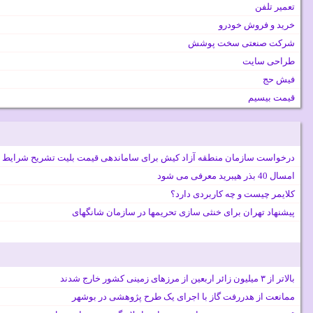
تعمیر تلفن
خرید و فروش خودرو
شرکت صنعتی سخت پوشش
طراحی سایت
فیش حج
قیمت بیسیم
درخواست سازمان منطقه آزاد کیش برای ساماندهی قیمت بلیت تشریح شرایط 
امسال 40 بذر هیبرید معرفی می شود
کلایمر چیست و چه کاربردی دارد؟
پیشنهاد تهران برای خنثی سازی تحریمها در سازمان شانگهای
بالاتر از ۳ میلیون زائر اربعین از مرزهای زمینی کشور خارج شدند
ممانعت از هدررفت گاز با اجرای یک طرح پژوهشی در بوشهر