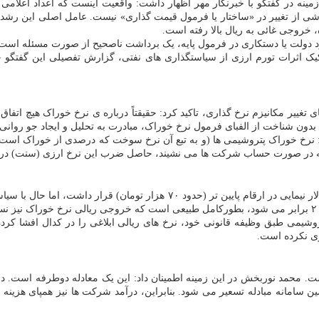
ناشی از تغییر در «ساختار یا فرمول قیمت گذاری» نیست. عامل اصلی این رشد، 
، خروجی غائی به ریال بالا رفته است.
کرد دولت یا دستکاری در فرمول پایه، یک برداشت ناصحیح از صورت مسئله است
ک اثرات تورم ارزی از سیاستگذاری های نفتی، گزارش تفصیلی این گفتگو خوا
 تغییر مکانیزم نرخ گذاری، تاکید کرد: حقیقتاً درباره ی نرخ خوراک هیچ اتفا
ون شناخت از الفبای فرمول نرخ خوراک، مبادرت به تحلیل و ایجاد جو روانی ک
د: نرخ خوراک پتروشیمی ها (و به تبع آن نرخ سوخت که درصدی از خوراک است)،
نوربخش با اشاره به تغییرات ارزی ماه های اخیر اضافه کرد: قبل تر نرخ دلار نیم
وشیمی طبق وظیفه قانونی خود، نرخ های ریالی ابلاغی را در کدال افشا کرده ا
ری نکرده است.
ت. محمد نوربخش در این زمینه اطمینان داد: این یک معادله دوطرفه است. د
ین سامانه مبادله تسعیر می شود. بنابراین، درآمد شرکت ها نیز همپای هزین