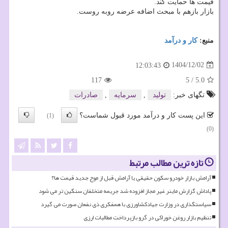
قیمت ها حمایت کند.
بازار بازهم با مبحث اضافه عرضه روبه روست.
منبع:
كار و درآمد
1404/12/02
12:03:43
117
5
/
5.0
تگهای خبر:
تولید
,
سرمایه
,
صادرات
این پست کار و درآمد مورد قبول شماست؟
(1)
(0)
تازه ترین مطالب مرتبط
آرامش بازار خودرو سکون حقیقی یا آرامش قبل از موج جدید قیمت ها؟
پاداش گزارش ماینر غیر مجاز افزوده شد جریمه متخلفان سنگین تر می شود
سیاستگذاری در وزارت جهادکشاورزی با همفکری ذی نفعان صورت می گیرد
تنظیم بازار روغن خوراکی در گرو بازپرداخت مطالبات ارزی