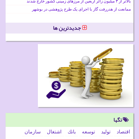
بالاتر از ۳ میلیون زائر اربعین از مرزهای زمینی کشور خارج شدند
ممانعت از هدررفت گاز با اجرای یک طرح پژوهشی در بوشهر
جدیدترین ها
تگها
اقتصاد
تولید
توسعه
بانك
اشتغال
سازمان