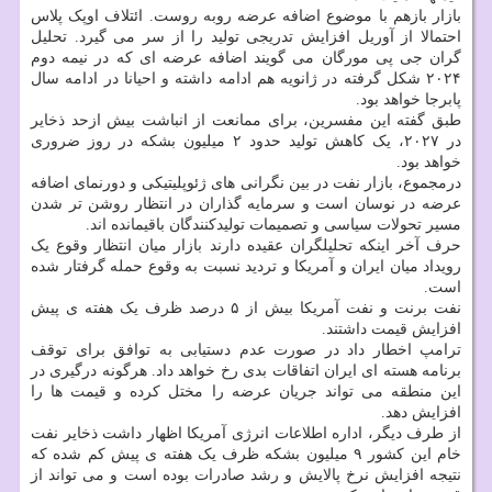
بازار بازهم با موضوع اضافه عرضه روبه روست. ائتلاف اوپک پلاس
احتمالا از آوریل افزایش تدریجی تولید را از سر می گیرد. تحلیل
گران جی پی مورگان می گویند اضافه عرضه ای که در نیمه دوم
۲۰۲۴ شکل گرفته در ژانویه هم ادامه داشته و احیانا در ادامه سال
پابرجا خواهد بود.
طبق گفته این مفسرین، برای ممانعت از انباشت بیش ازحد ذخایر
در ۲۰۲۷، یک کاهش تولید حدود ۲ میلیون بشکه در روز ضروری
خواهد بود.
درمجموع، بازار نفت در بین نگرانی های ژئوپلیتیکی و دورنمای اضافه
عرضه در نوسان است و سرمایه گذاران در انتظار روشن تر شدن
مسیر تحولات سیاسی و تصمیمات تولیدکنندگان باقیمانده اند.
حرف آخر اینکه تحلیلگران عقیده دارند بازار میان انتظار وقوع یک
رویداد میان ایران و آمریکا و تردید نسبت به وقوع حمله گرفتار شده
است.
نفت برنت و نفت آمریکا بیش از ۵ درصد ظرف یک هفته ی پیش
افزایش قیمت داشتند.
ترامپ اخطار داد در صورت عدم دستیابی به توافق برای توقف
برنامه هسته ای ایران اتفاقات بدی رخ خواهد داد. هرگونه درگیری در
این منطقه می تواند جریان عرضه را مختل کرده و قیمت ها را
افزایش دهد.
از طرف دیگر، اداره اطلاعات انرژی آمریکا اظهار داشت ذخایر نفت
خام این کشور ۹ میلیون بشکه ظرف یک هفته ی پیش کم شده که
نتیجه افزایش نرخ پالایش و رشد صادرات بوده است و می تواند از