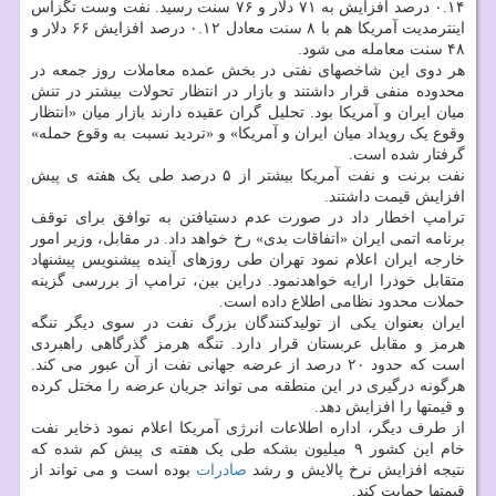
۰.۱۴ درصد افزایش به ۷۱ دلار و ۷۶ سنت رسید. نفت وست تگزاس
اینترمدیت آمریکا هم با ۸ سنت معادل ۰.۱۲ درصد افزایش ۶۶ دلار و
۴۸ سنت معامله می شود.
هر دوی این شاخصهای نفتی در بخش عمده معاملات روز جمعه در
محدوده منفی قرار داشتند و بازار در انتظار تحولات بیشتر در تنش
میان ایران و آمریکا بود. تحلیل گران عقیده دارند بازار میان «انتظار
وقوع یک رویداد میان ایران و آمریکا» و «تردید نسبت به وقوع حمله»
گرفتار شده است.
نفت برنت و نفت آمریکا بیشتر از ۵ درصد طی یک هفته ی پیش
افزایش قیمت داشتند.
ترامپ اخطار داد در صورت عدم دستیافتن به توافق برای توقف
برنامه اتمی ایران «اتفاقات بدی» رخ خواهد داد. در مقابل، وزیر امور
خارجه ایران اعلام نمود تهران طی روزهای آینده پیشنویس پیشنهاد
متقابل خودرا ارایه خواهدنمود. دراین بین، ترامپ از بررسی گزینه
حملات محدود نظامی اطلاع داده است.
ایران بعنوان یکی از تولیدکنندگان بزرگ نفت در سوی دیگر تنگه
هرمز و مقابل عربستان قرار دارد. تنگه هرمز گذرگاهی راهبردی
است که حدود ۲۰ درصد از عرضه جهانی نفت از آن عبور می کند.
هرگونه درگیری در این منطقه می تواند جریان عرضه را مختل کرده
و قیمتها را افزایش دهد.
از طرف دیگر، اداره اطلاعات انرژی آمریکا اعلام نمود ذخایر نفت
خام این کشور ۹ میلیون بشکه طی یک هفته ی پیش کم شده که
نتیجه افزایش نرخ پالایش و رشد
صادرات
بوده است و می تواند از
قیمتها حمایت کند.