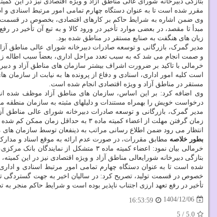
بتازگی دبیرخانه شورای عالی مناطق آزاد و ویژه اقتصادی نیز در این کم
مقرر شده است تا به عنوان دستگاه چهارم تمامی امور مرتبط اسنادی و اد
وی ضمن اشاره به شرایط حاکم بر کارهای اقتصادی، بخصوص در قسمت تولی
مبدأ تا مقصد، در بعضی موارد تأخیر در ورود کالا و به تبع آن تأخیر در
زیان های هنگفت به صنایع مستقر در مناطق شده بود.
مدیر گمرک، بازرگانی و توسعه صادرات دبیرخانه شورای عالی مناطق آزا
و صمت انجام می شد که به سبب تعدد مراحل اداری، بعضاً سبب اطاله زمان در 
خرمالی با تاکید بر ضرورت اشراف بیشتر سازمان های مناطق آزاد و دبیرخ
مستقر در مناطق آزاد و ویژه اقتصادی انجام شده است.
وی اضافه کرد: بر این اساس، سازمان های مناطق آزاد موظف شده اند تا 
درخواست خویش را بهمراه مستندات و دلیلهای مثبته به سازمان منطقه مربوطه ارایه تا
مدیر گمرک، بازرگانی و توسعه صادرات دبیرخانه شورای عالی مناطق آزاد 
زمان گرفتن مهلت از اعضاء کمیته ماده ۳ به حداقل زمان ممکن کم شده و فرآیندهای حمایتی از تولید در مناطق آزاد با انسجام و سرعت بیشتری دنبال خواهد شد.
انتظار می رود ضمن اطلاع رسانی مراتب به ذینفعان توسط سازمان های من
بطور خلاصه
مطابق مقررات، در صورت عدم ارائه به موقع اسناد و مدارک ت
خرمالی بیان نمود: اعضاء کمیته ماده ۳ 
بتازگی دبیرخانه شورایعالی مناطق آزاد و ویژه اقتصادی نیز در این کمی
شده است تا به عنوان دستگاه چهارم تمامی امور مرتبط اسنادی و اداری
خصوص در قسمت تولید، تصریح کرد: در سالیان اخیر به جهت گستردگی تحریم ه
تأخیر در رفع تعهد ارزی اجتناب ناپذیر بوده است و شرایط حاکم منجر به 
1404/12/06
16:53:59
5
/
5.0