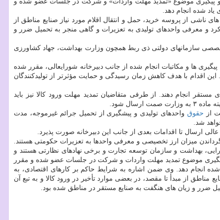
صادی و پیگیری موضوع «تمدید مهلت واردات» و شرکت در جلسات عضو شده و
یاد شده انجام دهد.
ناشی از پروسه خرید، حمل و انتقال اقلام مورد نیاز صنایع مناطق از
یرکرد و معرفی واحدهای تولیدی به تعزیرات و گاهی منجر به تحمیل ضرر و
ر تخصصی سازمانهای دولتی ذی ربط همچون وزارت بهداشت، جهاد کشاورزی
یگیری ها و مکاتبات انجام شده از جانب دبیرخانه شورایعالی، مقرر شده
به نیابت از سازمان های مناطق، توسط دبیرخانه شورای عالی در کمیته ماده ۳ پیگیری و صورت گیرد. این اقدام با هدف کاهش زمان رسیدگی و حمایت مؤثرتر از تولیدکنندگان
مستقر انجام دهند. از طرفی متقاضیان تمدید مهلت ورود کالا نیز باید
سال شود.
نت از
حقوق
واحدهای تولیدی و پیشگیری از تحمیل جرائم غیرموجه، مدت
لی ارسال تا اقدامات بعدی از جانب این دبیرخانه صورت پذیرد.
رگرداندن میزان ارز تخصیصی و معرفی واحدها به تعزیرات حکومتی هستند.
ر اقتصادی و دارایی، بهداشت و سازمان توسعه تجارت و برخی نهادهای نظارتی هستند و
ی و پیگیری موضوع تمدید مهلت واردات و شرکت در جلسات عضو شده و مقرر
شده انجام دهد. وی ضمن اشاره به شرایط حاکم بر کارهای اقتصادی، به
مناطق از مبدأ تا مقصد، در بعضی موارد تأخیر در ورود کالا و به تبع آن
میل ضرر و زیان های هنگفت به صنایع مستقر در مناطق شده بود.