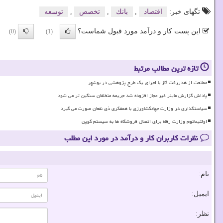
تگهای خبر:
اقتصاد
,
بانك
,
تخصص
,
توسعه
این پست کار و درآمد مورد قبول شماست؟
(0)
(1)
تازه ترین مطالب مرتبط
ممانعت از هدررفت گاز با اجرای یک طرح پژوهشی در بوشهر
پاداش گزارش ماینر غیر مجاز افزوده شد جریمه متخلفان سنگین تر می شود
سیاستگذاری در وزارت جهادکشاورزی با همفکری ذی نفعان صورت می گیرد
اولتیماتوم وزارت رفاه برای اتصال فروشگاه ها به سیستم کوپن
نظرات کاربران کار و درآمد در مورد این مطلب
نام:
ایمیل:
نظر: