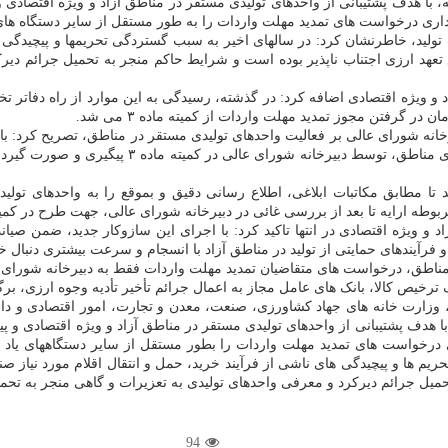
یته، با هدف پشتیبانی از واحدهای تولیدی مستقر در مناطق آزاد و ویژه اقت
اری درخواست های تمدید مهلت واردات را به طور مستقل از سایر دستگاه های 
د، خاطرنشان کرد: در سالهای اخیر به سبب گستردگی تحریمها و پیچیدگی های 
 رفع تعهد ارزی اجتناب ناپذیر بوده است و شرایط حاکم منجر به تحمیل جرائم د
د و ویژه اقتصادی اضافه کرد: در گذشته، رسیدگی به این موارد از راه دفات
گرفتن مجوز تمدید مهلت واردات از کمیته ماده ۳ می شد.
انه شورای عالی بر فعالیت واحدهای تولیدی مستقر در مناطق، تصریح کرد: با پ
است کلیه امور اداری، اسنادی و دفاع از پرونده ها 
مطابق مکاتبات ابلاغی، اطلاع رسانی دقیق و بموقع را به واحدهای تولیدی 
 بعد از بررسی غائی در دبیرخانه شورای عالی، جهت طرح در کمیته ماده ۳ به وزارت صمت ار
و ویژه اقتصادی در انتها تاکید کرد: با اجرای این سازوکار جدید، ضمن صیا
اطق، درخواست های متقاضیان تمدید مهلت واردات فقط به دبیرخانه شورای عا
رخیص کالا، بانک های عامل مجاز به اعمال جرائم تأخیر تأدیه وجوه ارزی، ب
متشکل از نمایندگان بانک مرکزی، وزارت خانه های جهاد کشاورزی، صنعت، معدن و تجارت، امو
ته، با هدف پشتیبانی از واحدهای تولیدی مستقر در مناطق آزاد و ویژه اقتصاد
 درخواست های تمدید مهلت واردات را بطور مستقل از سایر دستگاههای یاد 
ا و پیچیدگی های ناشی از فرآیند خرید، حمل و انتقال اقلام مورد نیاز صنایع 
تحمیل جرائم دیرکرد و معرفی واحدهای تولیدی به تعزیرات و گاهی منجر به تح
94