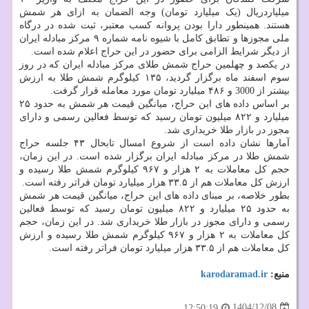
میلیاردریال (یک میلیارد تومان) وجه الضمان به ازای هر شمش
هستند. همینطور دارا بودن پروانه کسب معتبر، ثبت شده در درگاه
ملی مجوزها و تطابق کامل با شیوه نامه شماره ۹ مرکز مبادله ایران
از دیگر شرایط الزامی برای حضور در این حراج اعلام شده است.
در یکصد و چهلمین حراج شمش طلای مرکز مبادله ایران که در روز
سوم اسفند ماه برگزار گردید، ۱۳۵ کیلوگرم شمش طلا به ارزش
بیشتر از 3000 و ۴۸۶ میلیارد تومان مورد معامله قرار گرفت.
بر اساس داده های این حراج، میانگین قیمت هر شمش به حدود ۲۵
میلیارد و ۸۲۲ میلیون تومان رسید که توسط فعالین رسمی و دارای
مجوز در بازار طلا خریداری شد.
آمارها نشان داده است از شروع امسال تابحال ۴۳ جلسه حراج
شمش طلا در مرکز مبادله ایران برگزار شده است. در این زمان،
حجم کل معاملات به ۲ هزار و ۹۶۷ کیلوگرم شمش طلا رسیده و
ارزش کل معاملات هم از ۳۳.۵ هزار میلیارد تومان فراتر رفته است.
بطور خلاصه، بر مبنای داده های این حراج، میانگین قیمت هر شمش
به حدود ۲۵ میلیارد و ۸۲۲ میلیون تومان رسید که توسط فعالین
رسمی و دارای مجوز در بازار طلا خریداری شد. در این زمان، حجم
کل معاملات به ۲ هزار و ۹۶۷ کیلوگرم شمش طلا رسیده و ارزش
کل معاملات هم از ۳۳.۵ هزار میلیارد تومان فراتر رفته است.
منبع:
karodaramad.ir
1404/12/08
12:50:19