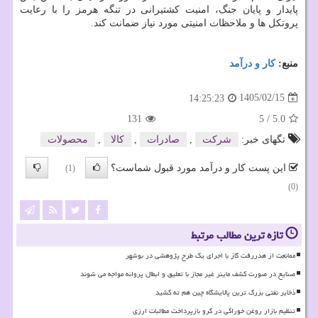
پایدار و پایان جنگ، امنیت کشتیرانی در تنگه هرمز را با رعایت
پروتکل ها و ملاحظات امنیتی مورد نیاز ضمانت کند.
منبع:
كار و درآمد
1405/02/15
14:25:23
131
5
/
5.0
تگهای خبر:
شركت
,
صادرات
,
كالا
,
محصولات
این پست کار و درآمد مورد قبول شماست؟
(1)
(0)
تازه ترین مطالب مرتبط
ممانعت از هدررفت گاز با اجرای یک طرح پژوهشی در بوشهر
صنایع در صورت کشف ماینر غیر مجاز با تعلیق و ابطال پروانه مواجه می شوند
ذخایر نفتی بزرگ ترین پالایشگاه چین هم ته کشید
تنظیم بازار روغن خوراکی در گرو بازپرداخت مطالبات ارزی