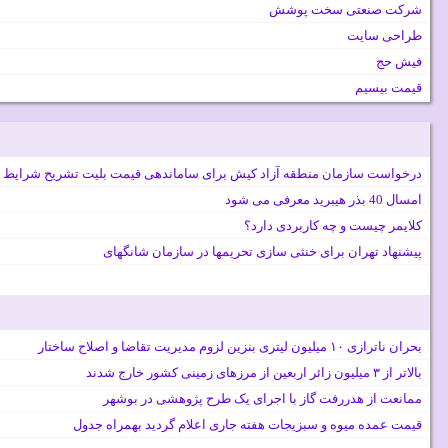
شرکت صنعتی سخت پوشش
طراحی سایت
فیش حج
قیمت بیسیم
درخواست سازمان منطقه آزاد کیش برای ساماندهی قیمت بلیت تشریح شرایط 
امسال 40 بذر هیبرید معرفی می شود
کلایمر چیست و چه کاربردی دارد؟
پیشنهاد تهران برای خنثی سازی تحریمها در سازمان شانگهای
بحران ناترازی ۱۰ میلیون لیتری بنزین لزوم مدیریت تقاضا و اصلاح ساختار
بالاتر از ۳ میلیون زائر اربعین از مرزهای زمینی کشور خارج شدند
ممانعت از هدررفت گاز با اجرای یک طرح پژوهشی در بوشهر
قیمت عمده میوه و سبزیجات هفته جاری اعلام گردید بهمراه جدول