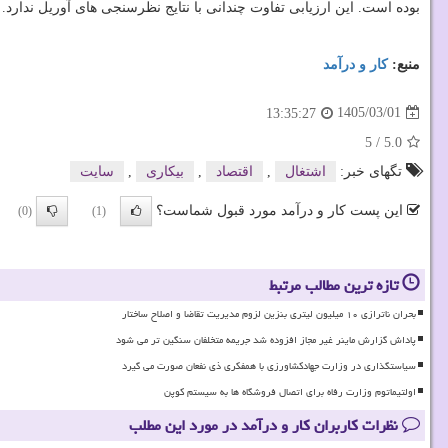
بوده است. این ارزیابی تفاوت چندانی با نتایج نظرسنجی های آوریل ندارد.
منبع:
كار و درآمد
1405/03/01
13:35:27
5
/
5.0
تگهای خبر:
اشتغال
,
اقتصاد
,
بیكاری
,
سایت
این پست کار و درآمد مورد قبول شماست؟
(0)
(1)
تازه ترین مطالب مرتبط
بحران ناترازی ۱۰ میلیون لیتری بنزین لزوم مدیریت تقاضا و اصلاح ساختار
پاداش گزارش ماینر غیر مجاز افزوده شد جریمه متخلفان سنگین تر می شود
سیاستگذاری در وزارت جهادکشاورزی با همفکری ذی نفعان صورت می گیرد
اولتیماتوم وزارت رفاه برای اتصال فروشگاه ها به سیستم کوپن
نظرات کاربران کار و درآمد در مورد این مطلب