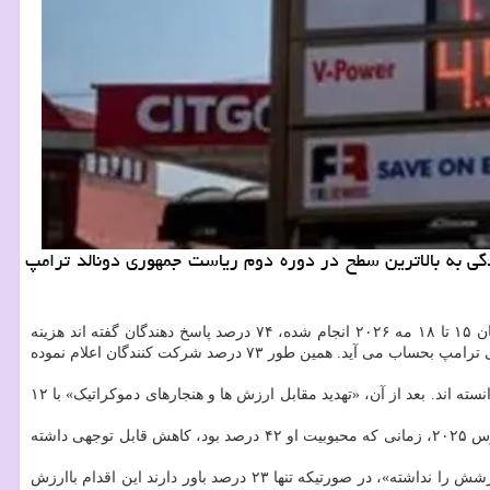
ی به بالاترین سطح در دوره دوم ریاست جمهوری دونالد ترامپ
موسسه ایپسوس در وب سایت خود نتایج جدیدترین نظرسنجی انجام گرفته از عموم مردم آمریکا را منتشر نموده است. بر طبق این نظرسنجی که میان ۱۵ تا ۱۸ مه ۲۰۲۶ انجام شده، ۷۴ درصد پاسخ دهندگان گفته اند هزینه
های زندگی در آمریکا در راه نادرستی حرکت می کند؛ رقمی که بالاترین میزان ثبت شده در نظرسنجی های رویترز/ایپسوس در دوره دوم ریاست جمهوری ترامپ بحساب می آید. همین طور ۷۳ درصد شرکت کنندگان اعلام نموده
و بیکاری بازهم مهم ترین مشکل آمریکا از دید افکار عمومی به حساب می آید و ۲۱ درصد پاسخ دهندگان آنرا اصلی ترین چالش کشور دانسته اند. بعد از آن، «تهدید مقابل ارزش ها و هنجارهای دموکراتیک» با ۱۲
این نظرسنجی همین طور نشان داده است میزان تایید کلی عملکرد ترامپ ۳۵ درصد است؛ رقمی که نسبت به آوریل تقریباً ثابت مانده اما نسبت به مارس ۲۰۲۵، زمانی که محبوبیت او ۴۲ درصد بود، کاهش قابل توجهی داشته
در بخش سیاست خارجی، نگاه آمریکایی ها به جنگ ایران بازهم عمدتاً منفی است. ۵۲ درصد پاسخ دهندگان گفته اند دخالت نظامی آمریکا در ایران «ارزشش را نداشته»، در صورتیکه تنها ۲۳ درصد باور دارند این اقدام باارزش