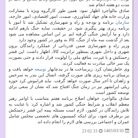
مدت دو هفته انجام شد.
صادق مالواجرد اظهار نمود: همین طور کارگروه ویژه با مشارکت
وزارت خانه های جهاد کشاورزی، صمت، امور اقتصادی، امور خارجه،
سازمان
برنامه و بودجه و راه و شهرسازی تشکیل شد تا امور با
برنامه ریزی بهتر پیگیری شود. در حقیقت، سایه جنگ بازهم ادامه
دارد و ما آرایش جنگی گرفته ایم. بر این اساس مشاهده می شود
بعد از گذشت سه ماه از جنگ، کالا به وفور در کشور وجود دارد.
وزیر راه و شهرسازی ضمن قدردانی از عملکرد رانندگان برون
شهری و داخل شهری بمنظور ترانزیت کالا، اظهار داشت: این قشر
زحمتکش و با غیرت، منافع ملی را اولویت قرار دادند و حتی بصورت
یک سر خالی مبادرت به فعالیت کردند.
وی خاطرنشان کرد: زیرساخت ها در بندچابهار
توسعه
خواهد یافت و
برمبنای برنامه ریزی های صورت گرفته، اتصال این بندر به سرخس
و زاهدان تا آخر سال صورت خواهد گرفت. نباید فراموش کرد حوزه
ریلی ایرانشهر نیز در زمان جنگ افتتاح شد که نشان از سعی برای
توسعه کشور است.
صادق مالواجرد خواهان اصلاح برنامه هفتم متناسب با اوامر رهبر
معظم انقلاب و شرایط جنگی کشور شد و اشاره کرد: با عنایت به
تلاش رانندگان در کشور، لازم است مسئله بیمه این قشر زحمتکش
نیز برطرف شود، برای اینکه کمیسیون های تخصصی مجلس شامل
عمران و اجتماعی بررسی های لازم را انجام داده اند.
1405/03/10
23:02:33