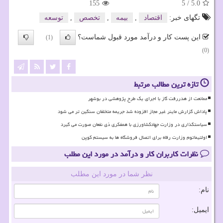
155
5
/
5.0
تگهای خبر:
اقتصاد
,
بیمه
,
تخصص
,
توسعه
این پست کار و درآمد مورد قبول شماست؟
(1)
(0)
تازه ترین مطالب مرتبط
ممانعت از هدررفت گاز با اجرای یک طرح پژوهشی در بوشهر
پاداش گزارش ماینر غیر مجاز افزوده شد جریمه متخلفان سنگین تر می شود
سیاستگذاری در وزارت جهادکشاورزی با همفکری ذی نفعان صورت می گیرد
اولتیماتوم وزارت رفاه برای اتصال فروشگاه ها به سیستم کوپن
نظرات کاربران کار و درآمد در مورد این مطلب
نظر شما در مورد این مطلب
نام:
ایمیل: