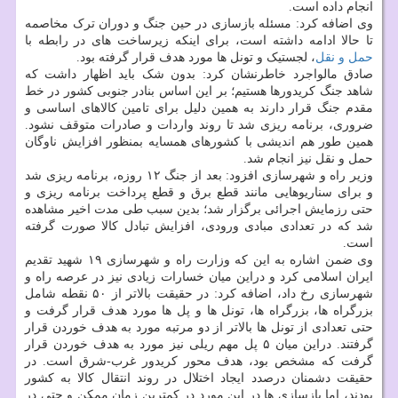
انجام داده است.
وی اضافه کرد: مسئله بازسازی در حین جنگ و دوران ترک مخاصمه
تا حالا ادامه داشته است، برای اینکه زیرساخت های در رابطه با
حمل و نقل
، لجستیک و تونل ها مورد هدف قرار گرفته بود.
صادق مالواجرد خاطرنشان کرد: بدون شک باید اظهار داشت که
شاهد جنگ کریدورها هستیم؛ بر این اساس بنادر جنوبی کشور در خط
مقدم جنگ قرار دارند به همین دلیل برای تامین کالاهای اساسی و
ضروری، برنامه ریزی شد تا روند واردات و صادرات متوقف نشود.
همین طور هم اندیشی با کشورهای همسایه بمنظور افزایش ناوگان
حمل و نقل نیز انجام شد.
وزیر راه و شهرسازی افزود: بعد از جنگ ۱۲ روزه، برنامه ریزی شد
و برای سناریوهایی مانند قطع برق و قطع پرداخت برنامه ریزی و
حتی رزمایش اجرائی برگزار شد؛ بدین سبب طی مدت اخیر مشاهده
شد که در تعدادی مبادی ورودی، افزایش تبادل کالا صورت گرفته
است.
وی ضمن اشاره به این که وزارت راه و شهرسازی ۱۹ شهید تقدیم
ایران اسلامی کرد و دراین میان خسارات زیادی نیز در عرصه راه و
شهرسازی رخ داد، اضافه کرد: در حقیقت بالاتر از ۵۰ نقطه شامل
بزرگراه ها، بزرگراه ها، تونل ها و پل ها مورد هدف قرار گرفت و
حتی تعدادی از تونل ها بالاتر از دو مرتبه مورد به هدف خوردن قرار
گرفتند. دراین میان ۵ پل مهم ریلی نیز مورد به هدف خوردن قرار
گرفت که مشخص بود، هدف محور کریدور غرب-شرق است. در
حقیقت دشمنان درصدد ایجاد اختلال در روند انتقال کالا به کشور
بودند، اما بازسازی ها در این مورد در کمترین زمان ممکن و حتی در