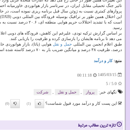
این تغییرات همین طور در حالی رخ می دهد که امارات متحده عربی وارد
پروازهای کمتری نسبت به ژوئن سال قبل برنامه ریزی نموده است، در حا
رسید.
بر اساس گزارش ترکیه تودی، علیرغم این کاهش، فرودگاه های دوبی اعلام 
می دهد تا برنامه هایشان را بازسازی کرده و ظرفیت را بازیابی کنند.
طبق اعلام انجمن بین المللی
حمل و نقل
درصد، ظرفیت ۳۸ درصد و میانگین ضریب بار به ۷۰ درصد کاسته شده است.
منبع:
كار و درآمد
1405/03/15
00:11:18
5
/
5.0
تگهای خبر:
پرواز
,
حمل و نقل
,
شركت
این پست کار و درآمد مورد قبول شماست؟
(0)
(1)
تازه ترین مطالب مرتبط