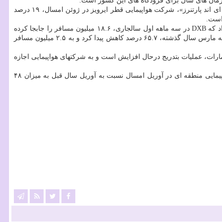
زمان های سال برای فرودگاه های این کشور است.
تاثیر جنگ تحمیلی مقابل ایران، در سرتاسر بازار هوانوردی خاورمیانه احساس می شود. بگفته لینوس باوئر، بنیانگذار شرکت مشاوره هوانوردی «بی ای ای اند پارتنرز»، شرکت هواپیمایی قطر ایرویز در ژوئن امسال، ۱۹ درصد
است.
این اختلال همین طور بر ترافیک بوسیله فرودگاه بین المللی دوبی (DXB)، هاب اصلی امارات، تاثیر گذاشته است. شرکت فرودگاه های دوبی گزارش داد که DXB در سه ماهه اول سالجاری، ۱۸.۶ میلیون مسافر را جابجا کرده
است که با تشدید اختلالات حریم هوایی منطقه ای، ۲۰.۶ درصد نسبت به مدت مشابه سال قبل کاسته شده است. ترافیک مارس (ماه اول جنگ) نسبت به مارس سال گذشته، ۶۵.۷ درصد کاهش پیدا کرد و به ۲.۵ میلیون مسافر
ارات، عملیات بتدریج درحال افزایش است و به شرکتهای هواپیمایی اجازه
هوایی (یاتا)، بازار هوانوردی خاورمیانه بازهم تحت فشار است، بطوریکه تقاضای مسافر در بین شرکتهای هواپیمایی منطقه ای در آوریل امسال نسبت به آوریل سال قبل به میزان ۴۸