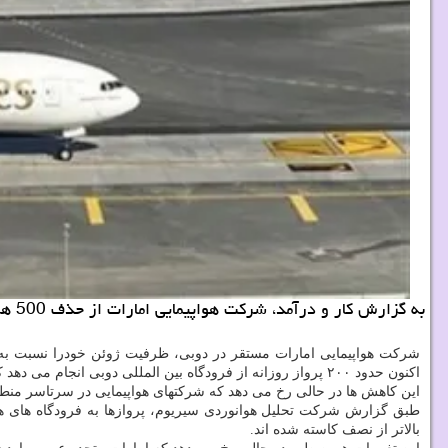
به گزارش کار و درآمد، شرکت هواپیمایی امارات از حذف 500 هزار صندلی از پروازهای این شرکت درپی جنگ آمریکا و اسرائیل ضد ایران آگاهی داد.
شرکت هواپیمایی امارات مستقر در دوبی، ظرفیت ژوئن خودرا نسبت به ژوئن سال گذشته، تقریباً ۱۶ درصد کاهش د
اکنون حدود ۲۰۰ پرواز روزانه از فرودگاه بین المللی دوبی انجام می دهد که تقریباً ۸۰ درصد از برنامه پیش از جنگ این ایرلاین است و می خواهد تا اواسط ژوئن ظرفیت بیشتری اضافه کند.
این کاهش ها در حالی رخ می دهد که شرکتهای هواپیمایی در سرتاسر منطقه ب
طبق گزارش شرکت تحلیل هوانوردی سیریوم، پروازها به فرودگاه های هیث
بالاتر از نصف کاسته شده اند.