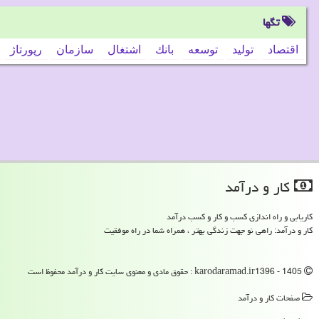
تگها
اقتصاد
تولید
توسعه
بانك
اشتغال
سازمان
رپورتاژ
كار و درآمد
کاریابی و راه اندازی کسب و کار و کسب درآمد
کار و درآمد: راهی نو جهت زندگی بهتر ، همراه شما در راه موفقیت
karodaramad.ir1396 - 1405 : حقوق مادی و معنوی سایت كار و درآمد محفوظ است
صفحات كار و درآمد