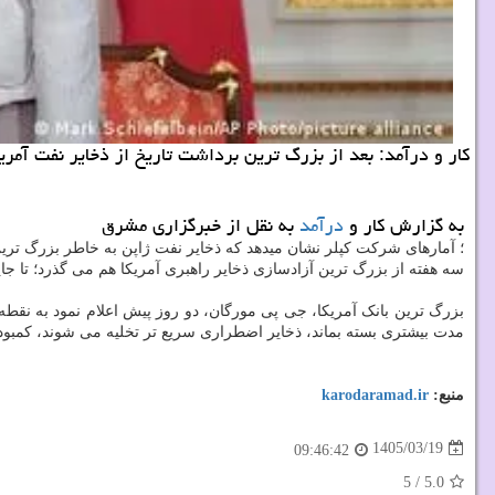
کار و درآمد: بعد از بزرگ ترین برداشت تاریخ از ذخایر نفت آمری
به گزارش کار و
درآمد
به نقل از خبرگزاری مشرق
؛ آمارهای شرکت کپلر نشان میدهد که ذخایر نفت ژاپن به خاطر بزرگ تری
سه هفته از بزرگ ترین آزادسازی ذخایر راهبری آمریکا هم می گذرد؛ تا
بزرگ ترین بانک آمریکا، جی پی مورگان، دو روز پیش اعلام نمود به نقط
مدت بیشتری بسته بماند، ذخایر اضطراری سریع تر تخلیه می شوند، کمبود فیزیکی نفت آ
منبع:
karodaramad.ir
1405/03/19
09:46:42
5
/
5.0