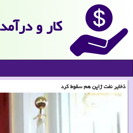
كار و درآمد
ذخایر نفت ژاپن هم سقوط کرد