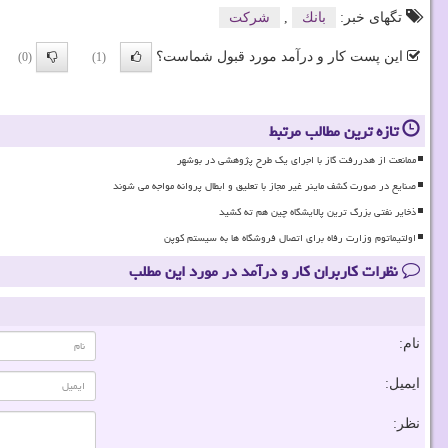
تگهای خبر:
بانك
,
شركت
این پست کار و درآمد مورد قبول شماست؟
(0)
(1)
تازه ترین مطالب مرتبط
ممانعت از هدررفت گاز با اجرای یک طرح پژوهشی در بوشهر
صنایع در صورت کشف ماینر غیر مجاز با تعلیق و ابطال پروانه مواجه می شوند
ذخایر نفتی بزرگ ترین پالایشگاه چین هم ته کشید
اولتیماتوم وزارت رفاه برای اتصال فروشگاه ها به سیستم کوپن
نظرات کاربران کار و درآمد در مورد این مطلب
نام:
ایمیل:
نظر: