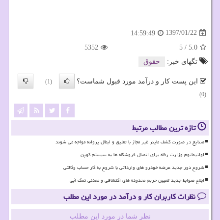
1397/01/22
14:59:49
5352
5
/
5.0
تگهای خبر:
حقوق
این پست کار و درآمد مورد قبول شماست؟
(1)
(0)
تازه ترین مطالب مرتبط
صنایع در صورت کشف ماینر غیر مجاز با تعلیق و ابطال پروانه مواجه می شوند
اولتیماتوم وزارت رفاه برای اتصال فروشگاه ها به سیستم کوپن
شروع دور جدید عرضه خودرو های وارداتی با شروع به کار حساب وکالتی
ابلاغ ضوابط جدید تعیین حریم محدوده های اکتشافی و معدنی نمک آبی
نظرات کاربران کار و درآمد در مورد این مطلب
نظر شما در مورد این مطلب