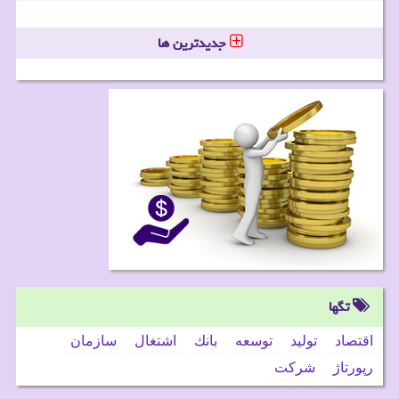
جدیدترین ها
تگها
اقتصاد
تولید
توسعه
بانك
اشتغال
سازمان
رپورتاژ
شركت