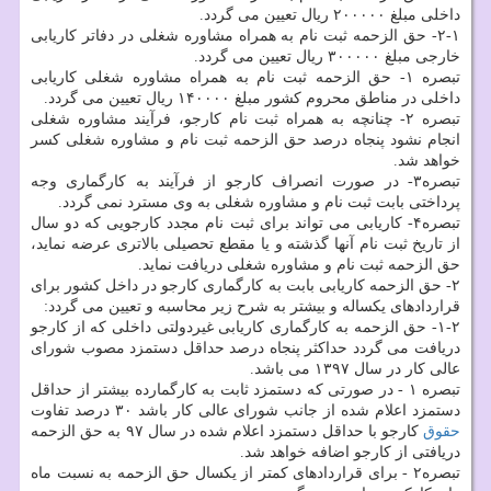
داخلی مبلغ ۲۰۰۰۰۰ ریال تعیین می گردد.
۲-۱- حق الزحمه ثبت نام به همراه مشاوره شغلی در دفاتر كاریابی
خارجی مبلغ ۳۰۰۰۰۰ ریال تعیین می گردد.
تبصره ۱- حق الزحمه ثبت نام به همراه مشاوره شغلی كاریابی
داخلی در مناطق محروم كشور مبلغ ۱۴۰۰۰۰ ریال تعیین می گردد.
تبصره ۲- چنانچه به همراه ثبت نام كارجو، فرآیند مشاوره شغلی
انجام نشود پنجاه درصد حق الزحمه ثبت نام و مشاوره شغلی كسر
خواهد شد.
تبصره۳- در صورت انصراف كارجو از فرآیند به كارگماری وجه
پرداختی بابت ثبت نام و مشاوره شغلی به وی مسترد نمی گردد.
تبصره۴- كاریابی می تواند برای ثبت نام مجدد كارجویی كه دو سال
از تاریخ ثبت نام آنها گذشته و یا مقطع تحصیلی بالاتری عرضه نماید،
حق الزحمه ثبت نام و مشاوره شغلی دریافت نماید.
۲- حق الزحمه كاریابی بابت به كارگماری كارجو در داخل كشور برای
قراردادهای یكساله و بیشتر به شرح زیر محاسبه و تعیین می گردد:
۱-۲- حق الزحمه به كارگماری كاریابی غیردولتی داخلی كه از كارجو
دریافت می گردد حداكثر پنجاه درصد حداقل دستمزد مصوب شورای
عالی كار در سال ۱۳۹۷ می باشد.
تبصره ۱ - در صورتی كه دستمزد ثابت به كارگمارده بیشتر از حداقل
دستمزد اعلام شده از جانب شورای عالی كار باشد ۳۰ درصد تفاوت
حقوق
كارجو با حداقل دستمزد اعلام شده در سال ۹۷ به حق الزحمه
دریافتی از كارجو اضافه خواهد شد.
تبصره۲ - برای قراردادهای كمتر از یكسال حق الزحمه به نسبت ماه