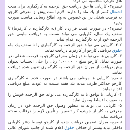
های كاركرد محاسبه می گردد.
تبصره۳- كاریابی ها حق دریافت حق الزحمه به كارگماری برای مدت
اشتغال
كمتر از یك ماه را ندارند. لازم است پیش از معرفی كارجو
به فرصت شغلی در این خصوص به وی اطلاع رسانی مناسب صورت
پذیرد.
تبصره۴- در صورت تمدید قرارداد كار (به كارگمارده با كارفرما) تا
سقف یك سال، كاریابی می تواند نسبت به دریافت مابقی حق
الزحمه خود از به كارگمارده اقدام نماید.
۲-۲- كاریابی می تواند حق الزحمه به كارگماری را تا سقف یك ماه
حقوق
دریافتی كارجو از كارفرما دریافت نماید.
۳- كاریابی ها می توانند در زمان معرفی كارجو به فرصت شغلی، در
صورت تمایل كارجو مبلغ ۱.۰۰۰.۰۰۰ ریال را علی الحساب بعنوان
پیش دریافت از میزان حق الزحمه به كارگماری تعیین شده دریافت
نمایند.
تبصره: كاریابی ها موظف می باشند در صورت عدم به كارگماری
كارجو حداكثر ظرف مدت یك هفته نسبت به عودت مبلغ دریافتی
اقدام نمایند.
۴- كاریابی با توافق با به كارگمارده می تواند حق الزحمه خویش را
به صورت اقساط وصول نماید.
۵- كاریابی می تواند به منظور وصول حق الزحمه خود در زمان
معرفی به كار از جوینده كار تضمین و تأمین لازم را درقالب سفته
دریافت نماید.
تبصره- میزان تضمین دریافت شده از كارجو توسط دفتر كاریابی
داخلی نباید بیشتر از حداقل
حقوق
اعلام شده از جانب شورای عالی