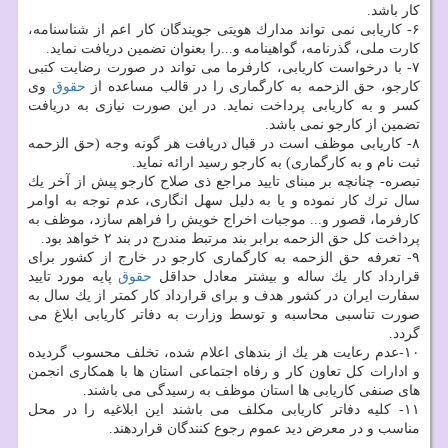
كار باشد.
۶- كاریابی نمی تواند مدارك هویتی جویندگان كار اعم از شناسنامه،
كارت ملی، گذرنامه، گواهینامه و...را بعنوان تضمین دریافت نماید.
۷- با درخواست كاریابی، كارفرما می تواند در صورت رضایت كتبی
كارجو، حق الزحمه به كارگماری را در قالب مساعده از
حقوق
وی
كسر و به كاریابی پرداخت نماید. در این صورت نیازی به دریافت
تضمین از كارجو نمی باشد.
۸- كاریابی موظف است در قبال دریافت هر گونه وجه (حق الزحمه
ثبت نام و به كارگماری) به كارجو رسید ارائه نماید.
تبصره- چنانچه بر مبنای تایید مراجع ذی صلاح كارجو پیش از آخر یك
سال ترك كار نموده و یا به دلیل سهل انگاری، عدم توجه به اوامر
كارفرما، قصور و... موجبات اخراج خویش را فراهم سازد، موظف به
پرداخت كل حق الزحمه برابر بند مرتبط مندرج در بند ۲ خواهد بود.
۹- تعرفه حق الزحمه به كارگماری كارجو در خارج از كشور برای
قرارداد كار یك ساله و بیشتر معادل حداقل
حقوق
پایه مورد تایید
سفارت ایران در كشور هدف و برای قرارداد كار كمتر از یك سال به
صورت تناسبی محاسبه و توسط وزارت به دفاتر كاریابی ابلاغ می
گردد.
۱۰-عدم رعایت هر یك از بندهای اعلام شده، تخلف محسوب گردیده
و ادارات كل تعاون كار و رفاه اجتماعی استان ها با همكاری انجمن
های صنفی كاریابی ها استان موظف به رسیدگی می باشند.
۱۱- كلیه دفاتر كاریابی مكلف می باشند این ابلاغیه را در محل
مناسب و در معرض دید عموم رجوع كنندگان قراردهند.