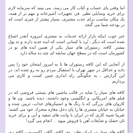
اما وقتی پای حساب و كتاب كار می رسد، می بینید كه سرمایه لازم
برای خرید وسایلی نظیر: فر، تجهیزات آشپزخانه و مهم تر از همه،
یك مكان مناسب برای جذب مشتری، بسیار بیشتر از چیزی است كه
در بودجه شما می گنجد.
خبر خوب اینكه بازار ارائه خدمات به مشتری امروزه آنقدر اشباع
شده است كه دیگر ، بُرد با كسانی است كه ایده جدید دارند و نه پول
بیشتر. كافه، رستوران های سیار یكی از همین ایده های نو در
كشورمان است كه در سطح جهان سابقه ای چند ده ساله دارد.
از آنجایی كه این كافه رستوران ها تا به امروز امتحان خود را پس
داده و حداقل در شهر تهران با استقبال مردم رو به رو شده اند، در
این گزارش ، به چگونگی راه اندازی چنین كسب و كاری می
پردازیم.
كافه های سیار را شاید در قالب ماشین های بستنی فروشی كه در
فیلم های امریكایی و انگلیسی وجود داشتند، دیده باشید. ون ها و
كاروان های بزرگی كه با رنگ ها و استیكرهای جذاب، تزیین شده و
خیابان به خیابان مشتری ها را پای دخل مغازه متحرك خود می كشند؛
تقریبا شبیه كاری كه در ایران با وانت های سفید و آبی و برای خرید
نان خشك و ضایعات آهن یا فروش میوه ... انجام می گیرد!
كافه های سیار در ایران نظیر: وی كافه، كافی اكسپرس، كافه رو،