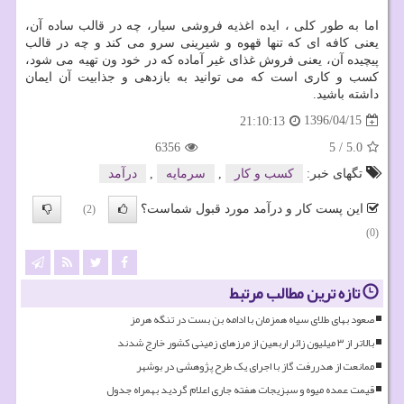
اما به طور كلی ، ایده اغذیه فروشی سیار، چه در قالب ساده آن،
یعنی كافه ای كه تنها قهوه و شیرینی سرو می كند و چه در قالب
پیچیده آن، یعنی فروش غذای غیر آماده كه در خود ون تهیه می شود،
كسب و كاری است كه می توانید به بازدهی و جذابیت آن ایمان
داشته باشید.
1396/04/15
21:10:13
6356
5
/
5.0
تگهای خبر:
كسب و كار
,
سرمایه
,
درآمد
این پست کار و درآمد مورد قبول شماست؟
(2)
(0)
تازه ترین مطالب مرتبط
صعود بهای طلای سیاه همزمان با ادامه بن بست در تنگه هرمز
بالاتر از ۳ میلیون زائر اربعین از مرزهای زمینی کشور خارج شدند
ممانعت از هدررفت گاز با اجرای یک طرح پژوهشی در بوشهر
قیمت عمده میوه و سبزیجات هفته جاری اعلام گردید بهمراه جدول