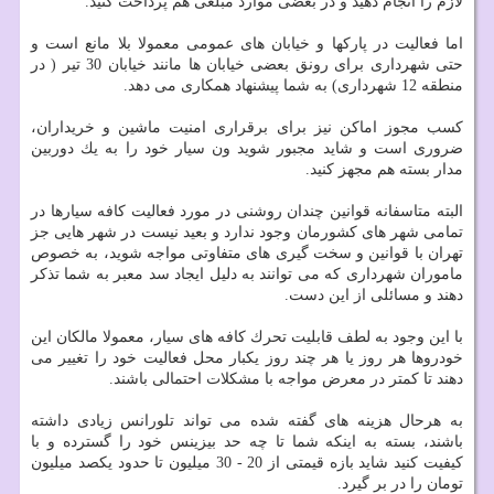
لازم را انجام دهید و در بعضی موارد مبلغی هم پرداخت كنید.
اما فعالیت در پاركها و خیابان های عمومی معمولا بلا مانع است و
حتی شهرداری برای رونق بعضی خیابان ها مانند خیابان 30 تیر ( در
منطقه 12 شهرداری) به شما پیشنهاد همكاری می دهد.
كسب مجوز اماكن نیز برای برقراری امنیت ماشین و خریداران،
ضروری است و شاید مجبور شوید ون سیار خود را به یك دوربین
مدار بسته هم مجهز كنید.
البته متاسفانه قوانین چندان روشنی در مورد فعالیت كافه سیارها در
تمامی شهر های كشورمان وجود ندارد و بعید نیست در شهر هایی جز
تهران با قوانین و سخت گیری های متفاوتی مواجه شوید، به خصوص
ماموران شهرداری كه می توانند به دلیل ایجاد سد معبر به شما تذكر
دهند و مسائلی از این دست.
با این وجود به لطف قابلیت تحرك كافه های سیار، معمولا مالكان این
خودروها هر روز یا هر چند روز یكبار محل فعالیت خود را تغییر می
دهند تا كمتر در معرض مواجه با مشكلات احتمالی باشند.
به هرحال هزینه های گفته شده می تواند تلورانس زیادی داشته
باشند، بسته به اینكه شما تا چه حد بیزینس خود را گسترده و با
كیفیت كنید شاید بازه قیمتی از 20 - 30 میلیون تا حدود یكصد میلیون
تومان را در بر گیرد.