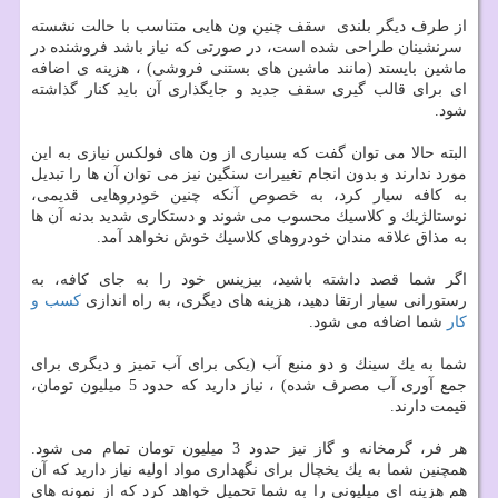
از طرف دیگر بلندی سقف چنین ون هایی متناسب با حالت نشسته
سرنشینان طراحی شده است، در صورتی كه نیاز باشد فروشنده در
ماشین بایستد (مانند ماشین های بستنی فروشی) ، هزینه ی اضافه
ای برای قالب گیری سقف جدید و جایگذاری آن باید كنار گذاشته
شود.
البته حالا می توان گفت كه بسیاری از ون های فولكس نیازی به این
مورد ندارند و بدون انجام تغییرات سنگین نیز می توان آن ها را تبدیل
به كافه سیار كرد، به خصوص آنكه چنین خودروهایی قدیمی،
نوستالژیك و كلاسیك محسوب می شوند و دستكاری شدید بدنه آن ها
به مذاق علاقه مندان خودروهای كلاسیك خوش نخواهد آمد.
اگر شما قصد داشته باشید، بیزینس خود را به جای كافه، به
رستورانی سیار ارتقا دهید، هزینه های دیگری، به راه اندازی
كسب و
كار
شما اضافه می شود.
شما به یك سینك و دو منبع آب (یكی برای آب تمیز و دیگری برای
جمع آوری آب مصرف شده) ، نیاز دارید كه حدود 5 میلیون تومان،
قیمت دارند.
هر فر، گرمخانه و گاز نیز حدود 3 میلیون تومان تمام می شود.
همچنین شما به یك یخچال برای نگهداری مواد اولیه نیاز دارید كه آن
هم هزینه ای میلیونی را به شما تحمیل خواهد كرد كه از نمونه های