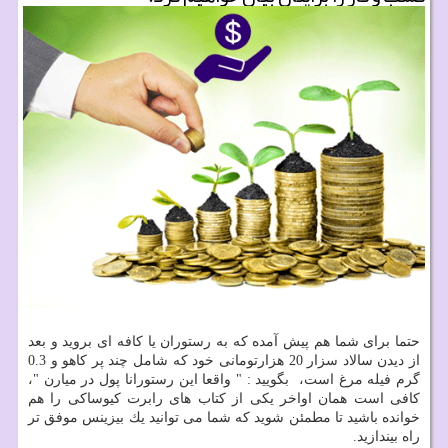
حتما برای شما هم پیش آمده كه به رستوران یا كافه ای بروید و بعد
از دیدن سالاد سزار 20 هزارتومانی خود كه شامل چند پر كاهو و 0.3
گرم فیله مرغ است، بگویید : " واقعا این رستورانا پول در میارن "،
كافی است همان اواخر یكی از كتاب های رابرت كیوساكی را هم
خوانده باشید تا مطمئن شوید كه شما می توانید یك بیزینس موفق تر
راه بیندازید.