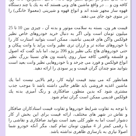
كافه ون و ... در واقع ماشین های ونی هستند كه به یك یا چند دستگاه
قهوه ساز مجهز شده اند و انواع قهوه و شیرینی (معمولا خانگی) را
در منوی خود جای می دهند.
قیمت هر ون، بسته به سلامت موتور و بدنه آن ، چیزی بین 10 تا 25
میلیون تومان است ولی اگر به دنبال خرید خودروهای خاص نظیر
فولكس واگن های قدیمی نباشید، ممكن است بتوانید استارت كار را
با خودروهای ساده تر و ارزان تری نظیر وانت پراید یا وانت پیكان و
حتی خودروهای هاچ بكی نظیر پژو 206 بزنید، اما باید گفت كه اصول
و فلسفه واقعی كافه سیار روی پاشنه ون های نسبتا بزرگ نظیر
انواع فولكس و فورد می چرخد و با خودروهایی نظیر وانت بعید است
بتوانید منو چندان گران قیمت و پر سودی را ارائه دهید.
همانطور كه می بینید قیمت اولیه كار، رقم بالایی نیست اما یك
ماشین اغذیه فروشی باید ظاهر جالبی داشته باشد تا موجب جذب
مشتری شود كه بدین منظور، صافكاری و رنگ آمیزی بدنه یك
فولكس قدیمی ممكن است گران تمام شود.
با توجه به تفاوت شرایط خودروها و تفاوت قیمت استادكاران صافكار
و نقاش در شهر های مختلف، ارائه قیمت برای این بخش از كار
دشوار است اما به طور كلی بعید است بتوانید صافكاری و نقاشی را
با رقمی كمتر از 4 میلیون تومان تمام كنید، مگر آنكه خودرو شما
اصولا نیازی به بازسازی ظاهری نداشته باشد.