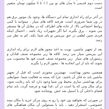
دست دوم قدیمی تا مدل های نو بین 1.5 تا 6 میلیون تومان متغییر
است.
در آخر برای راه اندازی تمام این دستگاه ها، وجود یك موتور برق هم
در ون شما ضروری است. هرچند كافه های سیار ، میتوانند با كمی
روابط اجتماعی بالا، از خانه های اطراف كه در مقابل آن ها مستقر
می شوند ، برق بگیرند اما اگر تجهیزات زیاد باشد ، احتمال اینكه
فردی چنین لطفی در حق بیزینس نو پای شما بكند، كم به نظر می
رسد.
بعد از تجهیز ماشین، نوبت به اخذ مجوز های لازم برای راه اندازی
این بیزینس سیار می رسد. كافه ها زیر مجموعه صنف قنادان و
رستوران های سیار زیر مجموعه صنف فست فود ها محسوب می
شوند كه باید از این اتحادیه ها ، مجوز لازم را بگیرند.
همچنین مجوز بهداشت مهمترین مجوزی است كه قبل از تجهیز
ماشین باید به فكر آن باشید، چرا كه بسته به فعالیت شما، ضوابطی
برای بهداشتی سازی محیط ون شما وجود دارد كه باید رعایت شود،
برای مثال ونی كه بنا است در آن ،غذا تهیه و عرضه گردد، باید تمام
فضای داخلی آن با استیل ضد خش پوشانده شود.
در صورتی كه بخواهید ون خود را رو به روی مركز خرید یا مكان نیمه
خصوصی، استقرار دهید ، باید با مسئولین آن مكان هماهنگی های