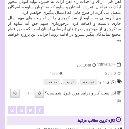
آهن قم - اراك و احداث راه آهن اراك به خمین، تولید اتوبان محور
اراك به فراهان، تفرش، آشتیان و ساوه كه به اتوبان ساوه سلفچگان
متصل می گردد از طرح هایی كه امسال پیگیری خواهیم كرد.
وی آبرسانی به ساوه از سد كوچری را از اولویت های مهم سال
جاری دانست و اضافه كرد: برخورداری سهم حق آبه ساوه از
سدكوچری از مهمترین طرح های آبرسانی استان است كه بطور قطع
مجمع نمایندگان پیگیر تسریع در ادامه روند اجرایی این پروژه خواهند
بود.
1397/01/29
23:10:48
4678
5
/
5.0
تگهای خبر:
توسعه
,
تولید
,
صنعت
این پست کار و درآمد مورد قبول شماست؟
(1)
(0)
تازه ترین مطالب مرتبط
بحران ناترازی ۱۰ میلیون لیتری بنزین لزوم مدیریت تقاضا و اصلاح ساختار