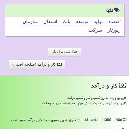
تگها
اقتصاد
تولید
توسعه
بانك
اشتغال
سازمان
رپورتاژ
شركت
صفحه اخبار
کار و درآمد (صفحه اصلی)
كار و درآمد
کاریابی و راه اندازی کسب و کار و کسب درآمد
کار و درآمد: راهی نو جهت زندگی بهتر ، همراه شما در راه موفقیت
karodaramad.ir1396 - 1405 : حقوق مادی و معنوی سایت كار و درآمد محفوظ است