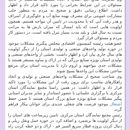
مسئولان در این شرایط بحرانی را مورد تاكید قرار داد و اظهار
داشت: اطلاع رسانی دقیق و صحیح به مردم به منظور جلب
مشاركت عمومی برای مصرف بهینه منابع آب و جلوگیری از اسراف
و هدر رفت آبی كه با محدودیت در تامین آن مواجه هستیم، همچون
اولویت هایی است كه باید امسال كه میزان بارش ها به مراتب
نسبت به سال قبل و بلند مدت بسیار تنزل یافته است، در دستور كار
مردم و مسئولان قرار گیرد.
عضو هیئت رئیسه كمیسیون اقتصادی مجلس پیگیری مشكلات موجود
در حوزه تولید واحدهای صنعتی و تولیدی استان را از دیگر اولویت
های سال جاری بیان كرد و اظهار داشت: بخشی از واحدهای صنعتی و
تولیدی استان بویژه صنایع بزرگی كه در اراك و ساوه مستقر هستند با
مشكلات جدی مواجهند و لزوم دارد تا مدیریت استان برای مرتفع
ساختن مشكلات این واحدها بسیج شوند.
وی شناخت صحیح از مشكلات واحدهای صنعتی و تولیدی و اتخاذ
راهكارهای مناسب برای برون رفت از این مشكلات را مورد تاكید
قرار داد و اظهار داشت: در همین راستا مجمع نمایندگان استان
مركزی با برگزاری جلساتی با حضور استاندار و سایر مدیران استانی
پیگیر مشكلات صنایع بویژه صنایع بزرگ استان هستند تا ضمن حفظ
اشتغال
موجود فرصت های شغلی جدیدی برای جوانان بیكار فراهم
گردد.
رئیس مجمع نمایندگان استان مركزی، تامین زیرساخت های استان را
از دیگر اولویت ها برشمرد و اضافه كرد: در حوزه حمل ونقل ریلی و
دنبال كردن پروژه قطار سریع السیر قم - اراك و دو خطه كردن راه