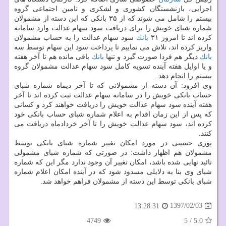
اجرایی، بازنشستگان كشوری و لشكری و تامین اجتماعی گروه
بیستم را شامل می شوند كه از ۳۵ بانكی كه این دسته از مشمولان
شماره شبای خویش را برای دریافت سود سهام عدالت وارد سامانه
كرده اند تا امروز ۳۱
بانك
سود سهام عدالت را به حساب مشمولان
واریز كرده اند، تلاش می نماییم تا پرداخت سود این سهام توسط سه
بانك
دیگر هم فردا صورت گیرد و تنها
بانك
باقی مانده هم تا آخر هفته
و یا اوایل هفته آینده تسویه كامل سود سهام عدالت مشمولان گروه
بیستم را انجام دهد.
وی افزود: آن دسته از مشمولانی كه تا آخر دیماه شماره شبای
حساب بانكی خویش را در سامانه سهام عدالت ثبت كرده اند تا آخر
هفته آینده سود سهام عدالت خویش را دریافت خواهند كرد و كسانی
كه پس از این زمان اقدام به اعلام شماره شبای حساب بانكی خود
كرده اند، سود سهام عدالت خویش را تا آخر خردادماه دریافت می
كنند.
پوری حسینی در مورد امكان تغییر شماره شبای بانكی توسط
مشمولان هم اظهار داشت: در صورتی كه شماره شبای مشمولی
تائید نهایی شده باشد، امكان تغییر آن وجود ندارد مگر این كه شماره
شبای وی بنا به دلایلی مسدود شود كه در آینده امكان اعلام شماره
شبای بانكی توسط این دسته از مشمولان فراهم خواهد شد.
1397/02/03
13:28:31
4749
5
/
5.0