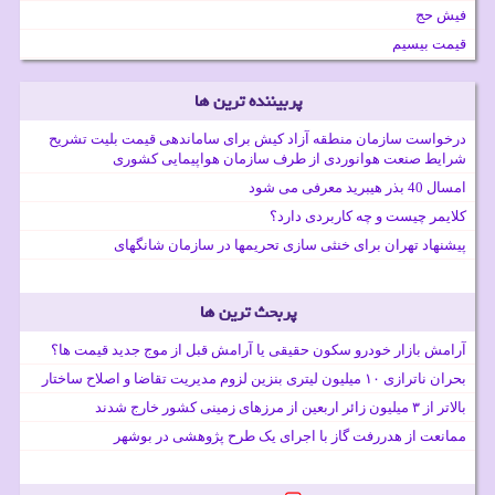
فیش حج
قیمت بیسیم
پربیننده ترین ها
درخواست سازمان منطقه آزاد کیش برای ساماندهی قیمت بلیت تشریح
شرایط صنعت هوانوردی از طرف سازمان هواپیمایی کشوری
امسال 40 بذر هیبرید معرفی می شود
کلایمر چیست و چه کاربردی دارد؟
پیشنهاد تهران برای خنثی سازی تحریمها در سازمان شانگهای
پربحث ترین ها
آرامش بازار خودرو سکون حقیقی یا آرامش قبل از موج جدید قیمت ها؟
بحران ناترازی ۱۰ میلیون لیتری بنزین لزوم مدیریت تقاضا و اصلاح ساختار
بالاتر از ۳ میلیون زائر اربعین از مرزهای زمینی کشور خارج شدند
ممانعت از هدررفت گاز با اجرای یک طرح پژوهشی در بوشهر