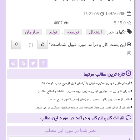
1397/03/06
13:21:08
4607
5
/
5.0
تگهای خبر:
اشتغال
,
توسعه
,
تولید
,
سازمان
این پست کار و درآمد مورد قبول شماست؟
(1)
(0)
تازه ترین مطالب مرتبط
آرامش بازار خودرو سکون حقیقی یا آرامش قبل از موج جدید قیمت ها؟
بحران ناترازی ۱۰ میلیون لیتری بنزین لزوم مدیریت تقاضا و اصلاح ساختار
بالاتر از ۳ میلیون زائر اربعین از مرزهای زمینی کشور خارج شدند
پاداش گزارش ماینر غیر مجاز افزوده شد جریمه متخلفان سنگین تر می شود
نظرات کاربران کار و درآمد در مورد این مطلب
نظر شما در مورد این مطلب