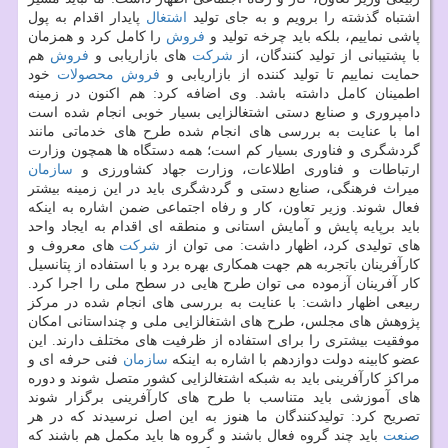
اشتباه گذشته را برویم و به جای تولید
اشتغال
پایدار اقدام به پول
پاشی نماییم، بلكه باید چرخه تولید و
فروش
را كامل كرد و همزمان
با پشتیبانی از تولید كنندگان، از
شركت
های بازاریابی و
فروش
هم
حمایت نماییم تا تولید كننده از بازاریابی و
فروش
محصولات
خود
اطمینان كامل داشته باشد. وی اضافه كرد: هم اكنون در زمینه
دامپروری و صنایع دستی اشتغالزایی بسیار خوبی انجام شده است
اما با عنایت به بررسی های انجام شده طرح های خدماتی مانند
گردشگری و فناوری بسیار كم است؛ همه دستگاه ها همچون وزارت
ارتباطات و فناوری اطلاعات، وزارت جهاد كشاورزی و
سازمان
میراث فرهنگی، صنایع دستی و گردشگری باید در این زمینه بیشتر
فعال شوند. وزیر تعاون، كار و رفاه اجتماعی ضمن اشاره به اینكه
باید برپایه پایش و آمایش استانی و منطقه ای اقدام به ایجاد واحد
های تولیدی كرد، اظهار داشت: می توان از
شركت
های معروف و
كارآفرینان باتجربه هم جهت همكاری بهره برد و با استفاده از پتانسیل
كار آفرینان آزموده می توان طرح هایی در سطح ملی را اجرا كرد.
ربیعی اظهار داشت: با عنایت به بررسی های انجام شده در مركز
پژوهش های مجلس، طرح های اشتغالزایی ملی و چنداستانی امكان
موفقیت بیشتری را برای استفاده از ظرفیت های مختلف دارند. این
عضو كابینه دولت دوازدهم با اشاره به اینكه
سازمان
فنی حرفه ای و
مراكز كارآفرینی باید به شبكه اشتغالزایی كشور متصل شوند و دوره
های آموزشی باید متناسب با طرح های كارآفرینی برگزار شوند
تصریح كرد: تولیدكنندگان ما هنوز به این اصل نرسیدند كه در هر
صنعت
باید چند گروه فعال باشند و گروه ها باید مكمل هم باشند كه