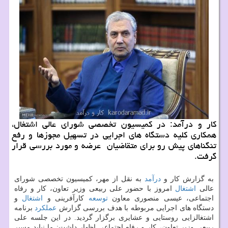
كار و درآمد: در كمیسیون تخصصی شورای عالی اشتغال،
همكاری كلیه دستگاه های اجرایی در تسهیل مجوزها و رفع
تنگناهای پیش رو برای متقاضیان عرضه و مورد بررسی قرار
گرفت.
به گزارش كار و
درآمد
به نقل از مهر، كمیسیون تخصصی شورای
عالی
اشتغال
امروز با حضور علی ربیعی وزیر تعاون، كار و رفاه
اجتماعی، عیسی منصوری معاون
توسعه
كارآفرینی و
اشتغال
و
دستگاه های اجرایی مربوطه با هدف بررسی گزارش
عملكرد
برنامه
اشتغالزایی روستایی و عشایری برگزار گردید. در این جلسه علی
ربیعی وزیر تعاون، كار و رفاه اجتماعی اظهار داشت: ما نباید مسیر