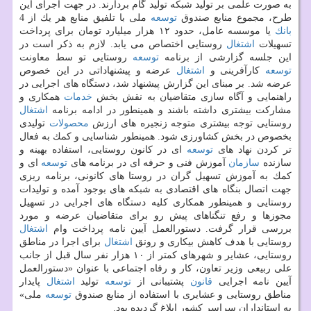
به صورت علمی بر تولید شبكه تولید گام بردارند. در جهت اجرای این
طرح، مجموع منابع صندوق
توسعه
ملی با تلفیق منابع هر یك از 4
بانك
یا موسسه عامل، حدود ۱۲ هزار میلیارد تومان برای پرداخت
تسهیلات
اشتغال
روستایی اختصاص می یابد. لازم به ذكر است در
این جلسه گزارشی از برنامه
توسعه
روستایی تو سط معاونت
توسعه
كارآفرینی و
اشتغال
عرضه و پیشنهاداتی در این خصوص
عرضه شد. بر مبنای این گزارش پیشنهاد شد، دستگاه های اجرایی در
راهنمایی و آگاه سازی متقاضیان به نقش بخش
خدمات
همكاری و
مشاركت بیشتری داشته باشند و همینطور در ادامه برنامه
اشتغال
روستایی توجه بیشتری متوجه زنجیره های ارزش
محصولات
تولیدی
بخصوص در بخش كشاورزی شود. همینطور شناسایی و كمك به فعال
تر كردن نهاد های
توسعه
ای در كانون روستایی، استفاده بهینه و
سازنده
سازمان
آموزش فنی و حرفه ای در برنامه های
توسعه
ای و
كمك به آموزش تسهیل گران در روستا های كانونی، برنامه ریزی
جهت اتصال بنگاه های اقتصادی به شبكه های بوجود آمده و تولیدات
روستایی و همینطور همكاری كلیه دستگاه های اجرایی در تسهیل
مجوزها و رفع تنگناهای پیش رو برای متقاضیان عرضه و مورد
بررسی قرار گرفت. دستورالعمل آیین نامه پرداخت وام
اشتغال
روستایی با هدف كاهش بیكاری و رونق
اشتغال
برای اجرا در مناطق
روستایی، عشایر و شهرهای كمتر از ۱۰ هزار نفر سال قبل از جانب
علی ربیعی وزیر تعاون، كار و رفاه اجتماعی با عنوان «دستورالعمل
آیین نامه اجرایی
قانون
پشتیبانی از
توسعه
تولید
اشتغال
پایدار
مناطق روستایی و عشایری با استفاده از منابع صندوق
توسعه
ملی»
به استانداران سراسر كشور ابلاغ گردیده بود.