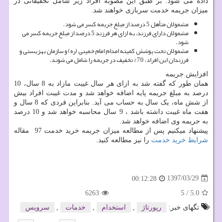
داده می شود. بر طبق این مصوبه افراد زیر شامل تخفیفاتی در
میزان جریمه خدمت سربازی خواهند شد.
مشمولان متأهل 5 درصد از مبلغ جریمه کسر می شود.
مشمولان دارای فرزند، به ازای هر فرزند 5 درصد از مبلغ جریمه کسر می
شود.
مشمولان تحت پوشش کمیته امدام امام خمینی (ره) و سازمان بهزیستی و
فرزندان این افراد، 70% تخفیف در جریمه را شامل می شوند.
افزایش جریمه
همان طور که گفته شد به ازای هر سال غیبت مازاد به 8 سال، 10
درصد به مبلغ جریمه پایه اضافه خواهد شد و مدت غیبت افراد بیش
از شش ماه، یک سال به حساب می آید. بنابراین فردی که 8 سال و
هفت ماه غیبت داشته باشد ، 9 سال محاسبه خواهد شد و 10 درصد
به جریمه وی اضافه خواهد شد.
پیشنهاد میکنیم پس از مطالعه میزان جریمه خرید خدمت 97 مقاله
شرایط خرید خدمت
را نیز مطالعه کنید.
1397/03/29
00:12:28
6263
5
/
5.0
تگهای خبر:
رپورتاژ
,
استخدام
,
خدمات
,
سرویس