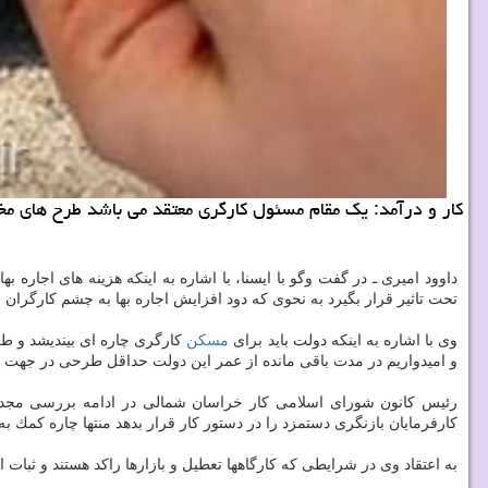
كار و درآمد: یك مقام مسئول كارگری معتقد می باشد طرح های 
داوود امیری ـ در گفت وگو با ایسنا، با اشاره به اینكه هزینه های اجاره به
تحت تاثیر قرار بگیرد به نحوی كه دود افزایش اجاره بها به چشم كارگر
وی با اشاره به اینكه دولت باید برای
مسكن
كارگری چاره ای بیندیشد و طر
و امیدواریم در مدت باقی مانده از عمر این دولت حداقل طرحی در جهت
رئیس كانون شورای اسلامی كار خراسان شمالی در ادامه بررسی مجدد 
كارفرمایان بازنگری دستمزد را در دستور كار قرار بدهد منتها چاره كمك 
به اعتقاد وی در شرایطی كه كارگاهها تعطیل و بازارها راكد هستند و ثبات 