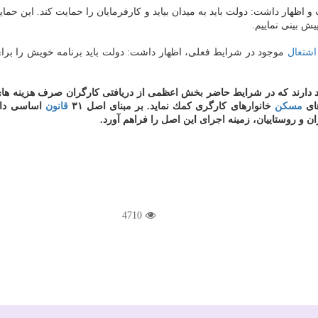
ظهار داشت: دولت باید به میدان بیاید و كارفرمایان را حمایت كند. این حمایت 
ش بینی نماییم.
اشتغال
موجود در شرایط فعلی، اظهار داشت: دولت باید برنامه خویش را برای ك
كید دارند كه در شرایط حاضر بخش اعظمی از دریافتی كارگران صرف هزینه ها
های
مسكن
خانوارهای كارگری كمك نماید. بر مبنای اصل ۳۱
قانون
اساسی دا
 و روستاییان، زمینه اجرای این اصل را فراهم آورد.
4710