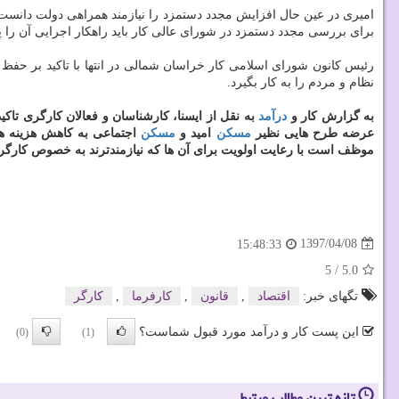
امیری در عین حال افزایش مجدد دستمزد را نیازمند همراهی دولت دانست و ا
برای بررسی مجدد دستمزد در شورای عالی كار باید راهكار اجرایی آن را پی
رئیس كانون شورای اسلامی كار خراسان شمالی در انتها با تاكید بر حفظ
نظام و مردم را به كار بگیرد.
به گزارش كار و
درآمد
به نقل از ایسنا، كارشناسان و فعالان كارگری تا
عرضه طرح هایی نظیر
مسكن
امید و
مسكن
اجتماعی به كاهش هزینه 
موظف است با رعایت اولویت برای آن ها كه نیازمندترند به خصوص كارگران
1397/04/08
15:48:33
5
/
5.0
تگهای خبر:
اقتصاد
,
قانون
,
كارفرما
,
كارگر
این پست کار و درآمد مورد قبول شماست؟
(0)
(1)
تازه ترین مطالب مرتبط