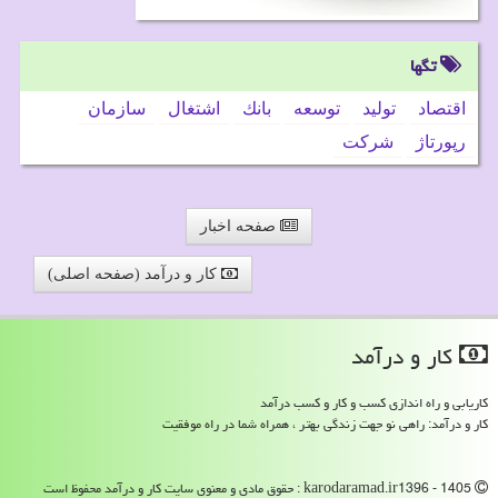
تگها
اقتصاد
تولید
توسعه
بانك
اشتغال
سازمان
رپورتاژ
شركت
صفحه اخبار
کار و درآمد (صفحه اصلی)
كار و درآمد
کاریابی و راه اندازی کسب و کار و کسب درآمد
کار و درآمد: راهی نو جهت زندگی بهتر ، همراه شما در راه موفقیت
karodaramad.ir1396 - 1405 : حقوق مادی و معنوی سایت كار و درآمد محفوظ است