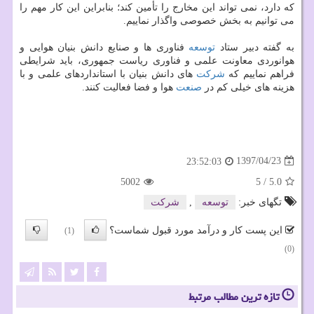
كه دارد، نمی تواند این مخارج را تأمین كند؛ بنابراین این كار مهم را
می توانیم به بخش خصوصی واگذار نماییم.
به گفته دبیر ستاد
توسعه
فناوری ها و صنایع دانش‎ بنیان هوایی و
هوانوردی معاونت علمی و فناوری ریاست جمهوری، باید شرایطی
فراهم نماییم كه
شركت
های دانش بنیان با استانداردهای علمی و با
هزینه های خیلی كم در
صنعت
هوا و فضا فعالیت كنند.
1397/04/23
23:52:03
5002
5
/
5.0
تگهای خبر:
توسعه
,
شركت
این پست کار و درآمد مورد قبول شماست؟
(1)
(0)
تازه ترین مطالب مرتبط