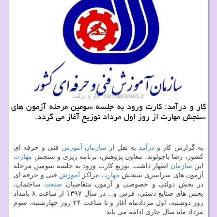
كار و درآمد: كارت ورود به جلسه سومین مرحله آزمون های
سنجش مهارت از روز اول مرداد توزیع آغاز می گردد.
به گزارش كار و
درآمد
به نقل از
سازمان
آموزش
فنی و حرفه ای
كشور، رضا باجولوند، معاون پژوهش، برنامه ریزی و سنجش
مهارت
این
سازمان
اظهار داشت: توزیع كارت ورود به جلسه سومین مرحله
آزمون های سراسری سنجش
مهارت
مراكز
آموزش
فنی و حرفه ای
در بخش دولتی و خصوصی و آزمون متقاضیان
صنعت
ساختمان،
بخش های صنایع دستی، فرش و... در سال ۱۳۹۷ از ساعت ۸ بامداد
روز دوشنبه، اول مردادماه آغاز و تا ساعت ۲۴ روز چهارشنبه، سوم
مرداد ماه سال جاری ادامه می یابد.