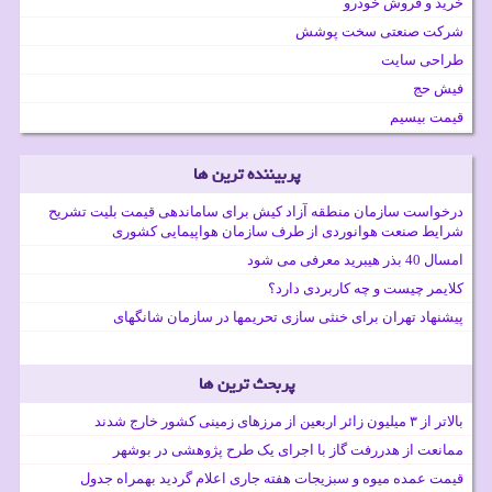
خرید و فروش خودرو
شرکت صنعتی سخت پوشش
طراحی سایت
فیش حج
قیمت بیسیم
پربیننده ترین ها
درخواست سازمان منطقه آزاد کیش برای ساماندهی قیمت بلیت تشریح
شرایط صنعت هوانوردی از طرف سازمان هواپیمایی کشوری
امسال 40 بذر هیبرید معرفی می شود
کلایمر چیست و چه کاربردی دارد؟
پیشنهاد تهران برای خنثی سازی تحریمها در سازمان شانگهای
پربحث ترین ها
بالاتر از ۳ میلیون زائر اربعین از مرزهای زمینی کشور خارج شدند
ممانعت از هدررفت گاز با اجرای یک طرح پژوهشی در بوشهر
قیمت عمده میوه و سبزیجات هفته جاری اعلام گردید بهمراه جدول