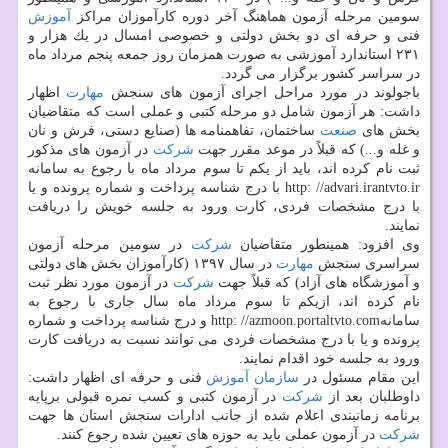
سومین مرحله آزمون هماهنگ آخر دوره كارآموزان مراكز
آموزش
فنی و حرفه ای دو بخش دولتی و خصوصی امسال در یك هزار و
۲۳۱ استاندارد آموزشی به صورت همزمان روز جمعه پنجم مرداد ماه
در سراسر كشور برگزار می گردد.
باجولوند در مورد مراحل اجرای آزمون های سنجش
مهارت
اظهار
داشت: هر آزمون شامل دو مرحله كتبی و عملی است كه متقاضیان
بخش های
صنعت
ساختمان، تفاهمنامه ها (صنایع دستی، فرش و نان
و غله و...) كه قبلاً در موعد مقرر جهت
شركت
در آزمون های مذكور
ثبت نام كرده اند، باید از یكم تا سوم مرداد ماه با رجوع به سامانه
http: //advari.irantvto.ir با درج شناسه پرداخت و شماره پرونده و یا
با درج مشخصات فردی، كارت ورود به جلسه خویش را دریافت
نمایند.
وی افزود: همینطور متقاضیان
شركت
در سومین مرحله آزمون
سراسری سنجش
مهارت
در سال ۱۳۹۷ (كارآموزان بخش های دولتی
و آموزشگاه های آزاد) كه قبلاً جهت
شركت
در آزمون مورد نظر ثبت
نام كرده اند، ازیكم تا سوم مرداد ماه سال جاری با رجوع به
سامانهhttp: //azmoon.portaltvto.com و درج شناسه پرداخت و شماره
پرونده و یا با درج مشخصات فردی می توانند نسبت به دریافت كارت
ورود به جلسه خود اقدام نمایند.
این مقام مسئول در
سازمان
آموزش
فنی و حرفه ای اظهار داشت:
داوطلبان بعد از
شركت
در آزمون كتبی و كسب نمره قبولی برپایه
برنامه زمانبندی اعلام شده از جانب ادارات سنجش استان ها جهت
شركت
در آزمون عملی باید به حوزه های تعیین شده رجوع كنند.