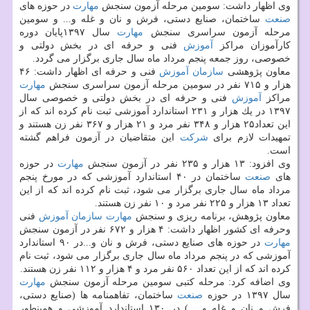
وی اظهار داشت: سومین مرحله آزمون سنجش
مهارت
در حوزه های
صنعت
ساختمان، صنایع دستی، فرش و نان و غله و... و سومین
مرحله آزمون سراسری سنجش
مهارت
سال ۱۳۹۷پایان دوره
كارآموزان مراكز
آموزش
فنی و حرفه ای در بخش دولتی و
خصوصی، روز جمعه پنجم مرداد ماه سال جاری برگزار می گردد.
معاون پژوهشی
سازمان
آموزش
فنی و حرفه ای اظهار داشت: ۴۶
هزار و ۷۱۵ نفر در سومین مرحله آزمون سراسری سنجش
مهارت
مراكز
آموزش
فنی و حرفه ای در بخش دولتی و خصوصی سال
۱۳۹۷ در یك هزار و ۲۳۱ استاندارد آموزشی ثبت نام كرده اند كه از
این تعداد۲۵ هزار و ۳۴۸ نفر مرد و ۲۱ هزار و ۳۶۷ نفر زن هستند و
تمهیدات لازم برای
شركت
این متقاضیان در آزمون فراهم گشته
است.
وی افزود: ۱۳ هزار و ۲۳۵ نفر در آزمون سنجش
مهارت
در حوزه
های
صنعت
ساختمان در ۴۰ استاندارد آموزشی كه در مورخ پنجم
مرداد ماه سال جاری برگزار می شود، ثبت نام كرده اند كه از این
تعداد ۱۳ هزار و ۲۲۵ نفر مرد و ۱۰ نفر زن هستند.
معاون پژوهش، برنامه ریزی و سنجش
مهارت
سازمان
آموزش
فنی
وحرفه ای كشور اظهار داشت: ۴ هزار و ۶۷۲ نفر در آزمون سنجش
مهارت
در حوزه های صنایع دستی، فرش و نان و...در ۹۰ استاندارد
آموزشی كه در پنجم مرداد ماه سال جاری برگزار می شود، ثبت نام
كرده اند كه از این تعداد ۵۶۰ نفر مرد و ۴ هزار و ۱۱۲ نفر زن هستند.
وی اضافه كرد: مرحله كتبی سومین مرحله آزمون سنجش
مهارت
سال ۱۳۹۷ در حوزه
صنعت
ساختمان، تفاهمنامه ها (صنایع دستی،
فرش و نان و غله و... ) در ۱۳۰ استاندارد آموزشی و همینطور