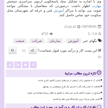
وی با اشاره به تشكیل ستاد پاسخگویی آزمون سراسری سنجش
مهارت
اظهار داشت: درصورتی كه متقاضیان با مشكلی مواجه
شوند، می توانند با مراكز
آموزش
فنی و حرفه ای شهرستان محل
سكونت خود تماس حاصل كنند.
1397/05/01
13:41:47
4733
5
/
5.0
تگهای خبر:
آموزش
,
سازمان
,
شركت
,
صنعت
این پست کار و درآمد مورد قبول شماست؟
(1)
(0)
تازه ترین مطالب مرتبط
بالاتر از ۳ میلیون زائر اربعین از مرزهای زمینی کشور خارج شدند
ممانعت از هدررفت گاز با اجرای یک طرح پژوهشی در بوشهر
صنایع در صورت کشف ماینر غیر مجاز با تعلیق و ابطال پروانه مواجه می شوند
ذخایر نفتی بزرگ ترین پالایشگاه چین هم ته کشید
نظرات کاربران کار و درآمد در مورد این مطلب