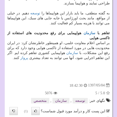
طراحی نمایند و هواپیما بسازند.
به گفته منطقی، ما باید بازار این هواپیماها را
توسعه
دهیم. در خیلی
از مواقع، مانند بحث اورژانس یا جابه جایی های سبك، این هواپیماها
می توانند با هزینه بسیار كم فعالیت كنند.
تفاهم با
سازمان
هواپیمایی برای رفع محدودیت های استفاده از
تاكسی هوایی
بر اساس اعلام معاونت علمی، او همینطور خاطرنشان كرد: در ایران
محدودیت هایی در مورد استفاده از تاكسی هوایی وجود دارد كه برای
رفع این مشكلات، با
سازمان
هواپیمایی كشوری تفاهم كرده ایم. اگر
این تفاهم اجرایی شود، آنها می توانند به تعداد بیشتری
پرواز
كنند.
1397/05/04
18:42:30
5076
5
/
5.0
تگهای خبر:
توسعه
,
سازمان
,
متخصص
این پست کار و درآمد مورد قبول شماست؟
(1)