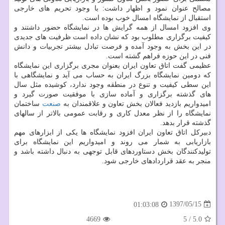
مصالح عنوان نمود و اظهار داشت: با وجود تحریم های خارجی
استقبال از نمایشگاه امسال خوب بوده است.
وی افزود امسال از همه گرایش ها در نمایشگاه حضور داشتند و
كیفیت برگزاری مطلوب بود كه نشان داده است ظرفیت های جدیدی
در این بخش به وجود آمده و فرصت تبادل بیشتر تجربیات و دانش
فنی در این حوزه فراهم گشته است.
عظیمی گفت اتاق تعاون ایران بعنوان مجری برگزاری این نمایشگاه
كه دومین نمایشگاه بزرگ ایران به حساب می آید و نمایشگاهی با
این سطی كیفیت و تنوع در منطقه وجود ندارد، كوشیده مثل سال
های گذشته برگزاری و آماده سازی با موفقیت صورت گیرد و
امیدواریم بازدید فعالان بخش تعاون و علاقمندان به
صنعت
ساختمان
نمایشگاه را از نظر معدل كاری و رقابت عمومی بالاتر از سالهای
گذشته قرار بدهد.
دبیركل اتاق تعاون ایران افزود نمایشگاه ها یكی از ابزارهای مهم
بازاریابی به شمار می روند و امیدواریم این نمایشگاه برای
تولیدكنندگان بخش دستاوردهای قابل توجهی به دنبال داشته باشد و
منجر به عقد قراردادهای خارجی شود.
1397/05/15
01:03:08
4669
5
/
5.0