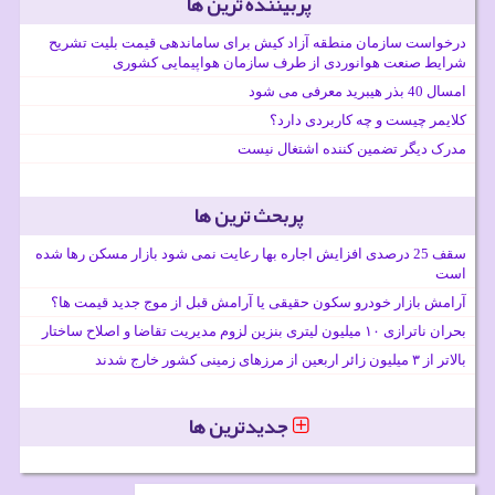
پربیننده ترین ها
درخواست سازمان منطقه آزاد کیش برای ساماندهی قیمت بلیت تشریح
شرایط صنعت هوانوردی از طرف سازمان هواپیمایی کشوری
امسال 40 بذر هیبرید معرفی می شود
کلایمر چیست و چه کاربردی دارد؟
مدرک دیگر تضمین کننده اشتغال نیست
پربحث ترین ها
سقف 25 درصدی افزایش اجاره بها رعایت نمی شود بازار مسکن رها شده
است
آرامش بازار خودرو سکون حقیقی یا آرامش قبل از موج جدید قیمت ها؟
بحران ناترازی ۱۰ میلیون لیتری بنزین لزوم مدیریت تقاضا و اصلاح ساختار
بالاتر از ۳ میلیون زائر اربعین از مرزهای زمینی کشور خارج شدند
جدیدترین ها