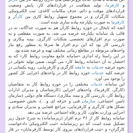
و
كارفرما
، تولید شفافیت در قراردادهای كار، پایش وضعیت
قراردادهای موقت و دائم، حذف مكاتبات كاغذی، ثبت الكترونیكی
شكایات كارگران و در مجموع تسهیل روابط كاری بین
كارگر
و
كارفرما
به صورت یكپارچه پیاده سازی شده است.
آنچه كه تابحال در حوزه روابط كارآن هم به صورت جداگانه، نه در
قالب یك سامانه یكپارچه عرضه می شد، به صورت مقطعی و به
صورت نرم افزارهای تخصصی شكایات كارگری، بیمه بیكاری و
بازرسی كار بود كه این نرم افزار ها صرفا به منظور رفع نیاز
واحدهای مربوطه در مقاطع زمانی مختلف تهیه و عرضه شده بود.
در این راستا راه اندازی «سامانه جامع معاونت روابط كار» كه به
اختصار به آن «سامانه روابط كار» می گویند، ضمن تولید تحولی در
نحوه عرضه
خدمات
به
جامعه
كارگری و كارفرمایی، رویه یكسانی در
عرضه كلیه
خدمات
حوزه روابط كار در واحدهای اجرایی كل كشور
را بوجود می آورد.
این سامانه
خدمات
مختلفی را در حوزه روابط كار به متقاضیان
(كارگر، كارفرما)، واحدهای اجرایی (كارشناسان و مدیران ادارات
روابط كار، بازرسی كار و بیمه بیكاری)، دستگاه های دولتی (سازمان
تامین اجتماعی،
سازمان
فنی و حرفه ای و....)، بخش خصوصی،
تشكل های كارگری و كارفرمایی، مراجع قضایی و مدیران ستادی و
اجرایی وزارت تعاون، كار و رفاه اجتماعی عرضه می دهد.
سامانه روابط كار از ۳۶ نرم افزار (زیرسامانه) به شرح جدول زیر
تشكیل شده است كه دو زیرسامانه «ثبت الكترونیكی دادخواست
كارگران» و «ثبت قراردادهای نیروی كار توسط كارفرمایان» در فاز