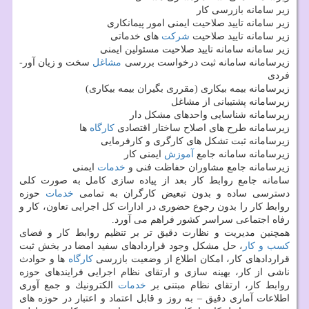
زیر سامانه بازرسی كار
زیر سامانه تایید صلاحیت ایمنی امور پیمانكاری
زیر سامانه تایید صلاحیت
شركت
های خدماتی
زیر سامانه سامانه تایید صلاحیت مسئولین ایمنی
زیرسامانه سامانه ثبت درخواست بررسی
مشاغل
سخت و زیان آور-
فردی
زیرسامانه بیمه بیكاری (مقرری بگیران بیمه بیكاری)
زیرسامانه پشتیبانی از مشاغل
زیرسامانه شناسایی واحدهای مشكل دار
زیرسامانه طرح های اصلاح ساختار اقتصادی
كارگاه
ها
زیرسامانه ثبت تشكل های كارگری و كارفرمایی
زیرسامانه سامانه جامع
آموزش
ایمنی كار
زیرسامانه جامع مشاوران حفاظت فنی و
خدمات
ایمنی
سامانه جامع روابط كار بعد از پیاده سازی كامل به صورت كلی
دسترسی ساده و بدون تبعیض كارگران به تمامی
خدمات
حوزه
روابط كار را بدون رجوع حضوری در ادارات كل اجرایی تعاون، كار و
رفاه اجتماعی سراسر كشور فراهم می آورد.
همچنین مدیریت و نظارت دقیق تر بر تنظیم روابط كار و فضای
كسب و كار
، حل مشكل وجود قراردادهای سفید امضا در بخش ثبت
قراردادهای كار، امكان اطلاع از وضعیت بازرسی
كارگاه
ها و حوادث
ناشی از كار، بهینه سازی و ارتقای نظام اجرایی فرایندهای حوزه
روابط كار، ارتقای نظام مبتنی بر
خدمات
الكترونیك و جمع آوری
اطلاعات آماری دقیق – به روز و قابل اعتماد و اعتبار در حوزه های