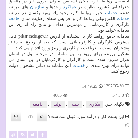
تخصصی روابط كار، امكان تشخیص بحران نیروی كار در مناطق
جغرافیایی كشور، نظارت بر
عملكرد
واحدها و
سازمان
های عرضه
دهنده
خدمات
حوزه روابط كار، وجود یك رویه یكسان در عرضه
خدمات
الكترونیكی روابط كار و افزایش سطح رضایت مندی
جامعه
كارگری و كارفرمایی از مهمترین اهداف و نتایج راه اندازی این
سامانه خواهد بود.
سامانه جامع روابط كار با استفاده از آدرس prkar.mcls.gov.ir قابل
دسترس كارگران و كارفرمایانی است كه بعد از رجوع به دفاتر
پیشخوان نسبت به دریافت نام كاربری و رمز ورود اقدام می كنند.
تشكیل پرونده برای ورود به این سامانه در مرحله اول در استان
تهران شروع شده است و كارگران و كارفرمایان در این استان می
توانند برای بهره مندی از
خدمات
این سامانه به دفاتر پیشخوان دولت
رجوع كنند.
1397/05/30
14:49:25
4605
5
/
5.0
تگهای خبر:
بیكاری
,
بیمه
,
تولید
,
جامعه
این پست کار و درآمد مورد قبول شماست؟
(1)
(0)