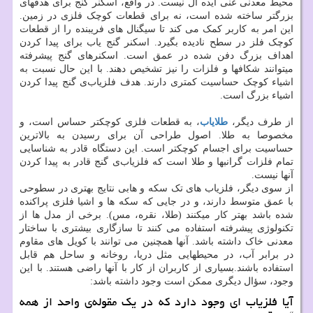
محیط معدنی غنی ایده آل نیست. در واقع، اسکنر گنج برای هدفهای
بزرگتر ساخته شده است، نه برای قطعات کوچک فلزی در زمین.
این امر به کاربر کمک می کند تا سیگنال های فریبنده را از قطعات
کوچک فلز در سطح نادیده بگیرد. اسکنر گنج یاب برای پیدا کردن
اهداف بزرگ دفن شده در عمق است. اسکنرهای گنج پیشرفته
میتوانند شکافها و فلزات را نیز تشخیص دهند. با این حال نسبت به
اشیاء کوچک حساسیت کمتری دارند. هدف فلزیاب‌ی گنج پیدا کردن
اشیاء بزرگ است.
از طرف دیگر،
طلایاب
، به قطعات فلزی کوچکتر حساس است، و
مخصوصا به طلا. اصول طراحی آن برای رسیدن به بالاترین
حساسیت برای اجسام کوچکتر است. این دستگاه قادر به شناسایی
تمام فلزات گرانبها و طلا است که فلزیاب‌ی گنج قادر به پیدا کردن
آنها نیست.
از سوی دیگر، فلزیاب های تک سکه و هابی نتایج بهتری در سطوحی
با عمق متوسط دارند، و در جایی که سکه ها و اشیا فلزی پراکنده
شده باشد بهتر کار میکنند (طلا، نقره، مس). برخی از مدل ها از
تکنولوژی پیشرفته استفاده می کنند تا سازگاری بیشتری با ساختار
معدنی خاک داشته باشد. آنها همچنین می توانند با کویل های مقاوم
در برابر آب، در محیطهایی مثل دریا، روخانه و ساحل هم قابل
استفاده باشند.بسیاری از کاربران از کار با آنها راضی هستند. با این
وجود، سؤال دیگری ممکن است وجود داشته باشد:
آیا فلزیاب ای وجود دارد که در یک مقوله‌ی واحد از همه