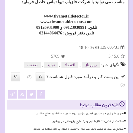
مناسب می توانید با شرکت فلزیاب تیوا تماس حاصل فرمایید.
www.tivametaldetector.ir
www.tiwametaldetectors.com
تلفن: 09123930991 و 09126931900
تلفن دفتر فروش: 02144064476
1397/05/31
18:10:05
5769
5
/
5.0
تگهای خبر:
رپورتاژ
,
اقتصاد
,
تولید
,
صنعت
این پست کار و درآمد مورد قبول شماست؟
(3)
(0)
تازه ترین مطالب مرتبط
بحران ناترازی ۱۰ میلیون لیتری بنزین لزوم مدیریت تقاضا و اصلاح ساختار
ممانعت از هدررفت گاز با اجرای یک طرح پژوهشی در بوشهر
صنایع در صورت کشف ماینر غیر مجاز با تعلیق و ابطال پروانه مواجه می شوند