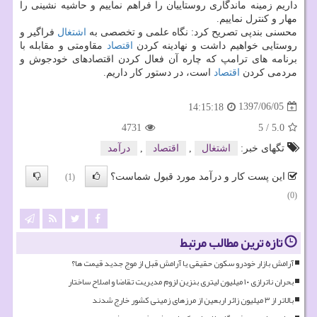
داریم زمینه ماندگاری روستاییان را فراهم نماییم و حاشیه نشینی را
مهار و كنترل نماییم.
محسنی بندپی تصریح كرد: نگاه علمی و تخصصی به
اشتغال
فراگیر و
روستایی خواهیم داشت و نهادینه كردن
اقتصاد
مقاومتی و مقابله با
برنامه های ترامپ كه چاره آن فعال كردن اقتصادهای خودجوش و
مردمی كردن
اقتصاد
است، در دستور كار داریم.
1397/06/05
14:15:18
4731
5
/
5.0
تگهای خبر:
اشتغال
,
اقتصاد
,
درآمد
این پست کار و درآمد مورد قبول شماست؟
(1)
(0)
تازه ترین مطالب مرتبط
آرامش بازار خودرو سکون حقیقی یا آرامش قبل از موج جدید قیمت ها؟
بحران ناترازی ۱۰ میلیون لیتری بنزین لزوم مدیریت تقاضا و اصلاح ساختار
بالاتر از ۳ میلیون زائر اربعین از مرزهای زمینی کشور خارج شدند