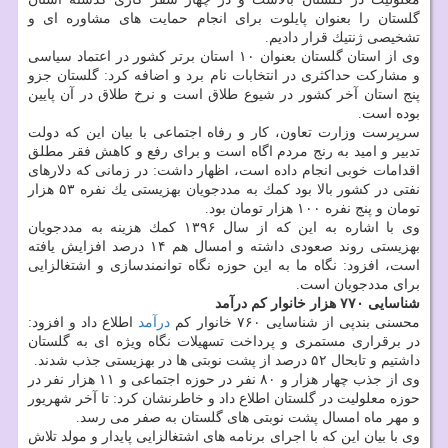
گلستان را بعنوان پایلوت برای انجام حمایت های مشاوره ای و
تشخیصی ژنتیك قرار دادیم.
وی از استان گلستان بعنوان ۱۰ استان برتر كشور در اعتماد سیاسی
و مشاركت حداكثری در انتخابات نام برد و اضافه كرد: گلستان جزو
پنج استان آخر كشور در شیوع طلاق است و نرخ طلاق در آن پایین
بوده است.
سرپرست وزارت تعاون، كار و رفاه اجتماعی با بیان این كه دولت
تدبیر و امید به رنج مردم اگاه است و برای رفع و كاهش فقر مطلق
اقدامات خوبی انجام داده است، اظهار داشت: در زمانی كه دلارهای
نفتی در كشور بالا بود كمك به مددجویان بهزیستی یك نفره ۵۳ هزار
تومان و پنج نفره ۱۰۰ هزار تومان بود.
وی با اشاره به این كه از سال ۱۳۹۶ كمك هزینه به مددجویان
بهزیستی روند صعودی داشته و امسال هم ۱۴ درصد افزایش یافته
است، افزود: نگاه ما به این حوزه نگاه توانمندسازی و اشتغالزایی
برای مددجویان است.
شناسایی ۷۷۰ هزار خانوار كم درآمد
محسنی بندپی از شناسایی ۷۶۰ خانوار كم
درآمد
اطلاع داد و افزود:
در برقراری مستمری و پرداخت تسهیلات نگاه ویژه ای به گلستان
داشتیم و تابحال ۵۲ درصد از پشت نوبتی ها در بهزیستی جذب شدند.
وی از جذب چهار هزار و ۸۰ نفر در حوزه اجتماعی و ۱۱ هزار نفر در
حوزه معلولیت در گلستان اطلاع داد و خاطرنشان كرد: تا آخر شهریور
و مهر ماه امسال پشت نوبتی های گلستان به صفر می رسد.
وی با بیان این كه با اجرای برنامه های اشتغالزایی پایدار و مولد تلاش