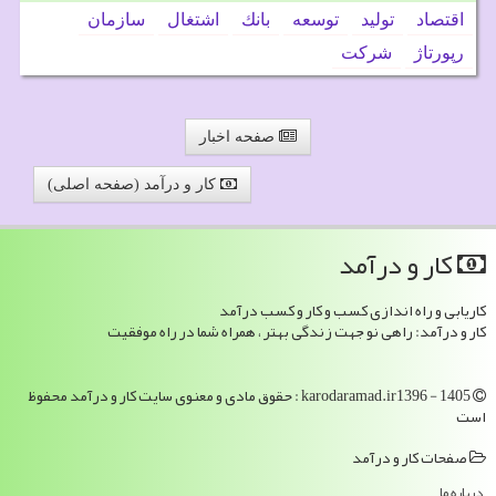
اقتصاد
تولید
توسعه
بانك
اشتغال
سازمان
رپورتاژ
شركت
صفحه اخبار
کار و درآمد (صفحه اصلی)
كار و درآمد
کاریابی و راه اندازی کسب و کار و کسب درآمد
کار و درآمد: راهی نو جهت زندگی بهتر ، همراه شما در راه موفقیت
karodaramad.ir1396 - 1405 : حقوق مادی و معنوی سایت كار و درآمد محفوظ
است
صفحات كار و درآمد
درباره ما