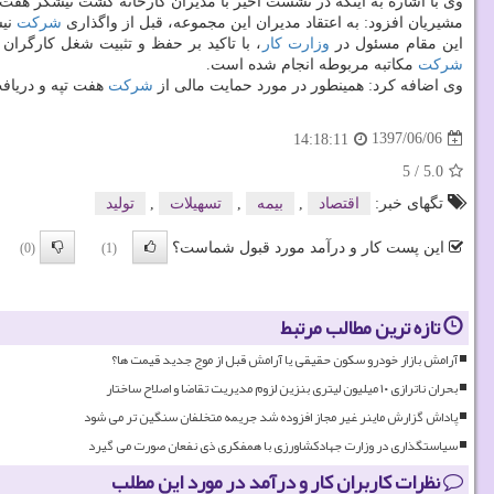
وی با اشاره به اینكه در نشست اخیر با مدیران كارخانه كشت نیشكر هفت 
مشیریان افزود: به اعتقاد مدیران این مجموعه، قبل از واگذاری
شركت
نیشك
این مقام مسئول در
وزارت كار
، با تاكید بر حفظ و تثبیت شغل كارگران
شركت
مكاتبه مربوطه انجام شده است.
وی اضافه كرد: همینطور در مورد حمایت مالی از
شركت
هفت تپه و دریافت
1397/06/06
14:18:11
5
/
5.0
تگهای خبر:
اقتصاد
,
بیمه
,
تسهیلات
,
تولید
این پست کار و درآمد مورد قبول شماست؟
(0)
(1)
تازه ترین مطالب مرتبط
آرامش بازار خودرو سکون حقیقی یا آرامش قبل از موج جدید قیمت ها؟
بحران ناترازی ۱۰ میلیون لیتری بنزین لزوم مدیریت تقاضا و اصلاح ساختار
پاداش گزارش ماینر غیر مجاز افزوده شد جریمه متخلفان سنگین تر می شود
سیاستگذاری در وزارت جهادکشاورزی با همفکری ذی نفعان صورت می گیرد
نظرات کاربران کار و درآمد در مورد این مطلب