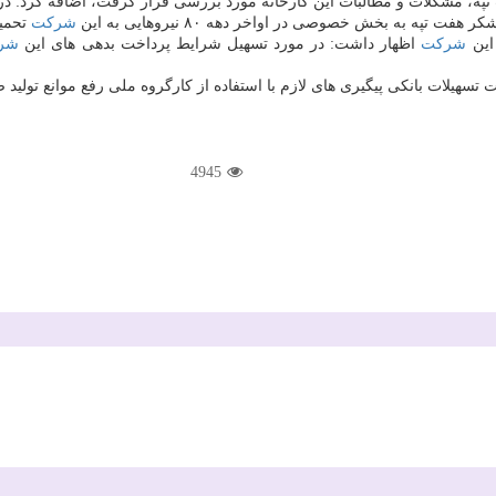
تپه، مشكلات و مطالبات این كارخانه مورد بررسی قرار گرفت، اضافه كرد: در
ر هفت تپه به بخش خصوصی در اواخر دهه ۸۰ نیروهایی به این
شركت
تحمیل
 این
شركت
اظهار داشت: در مورد تسهیل شرایط پرداخت بدهی های این
شر
 تسهیلات بانكی پیگیری های لازم با استفاده از كارگروه ملی رفع موانع تولی
4945