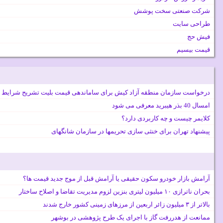
شرکت صنعتی سخت پوشش
طراحی سایت
فیش حج
قیمت بیسیم
درخواست سازمان منطقه آزاد کیش برای ساماندهی قیمت بلیت تشریح شرایط 
امسال 40 بذر هیبرید معرفی می شود
کلایمر چیست و چه کاربردی دارد؟
پیشنهاد تهران برای خنثی سازی تحریمها در سازمان شانگهای
آرامش بازار خودرو سکون حقیقی یا آرامش قبل از موج جدید قیمت ها؟
بحران ناترازی ۱۰ میلیون لیتری بنزین لزوم مدیریت تقاضا و اصلاح ساختار
بالاتر از ۳ میلیون زائر اربعین از مرزهای زمینی کشور خارج شدند
ممانعت از هدررفت گاز با اجرای یک طرح پژوهشی در بوشهر