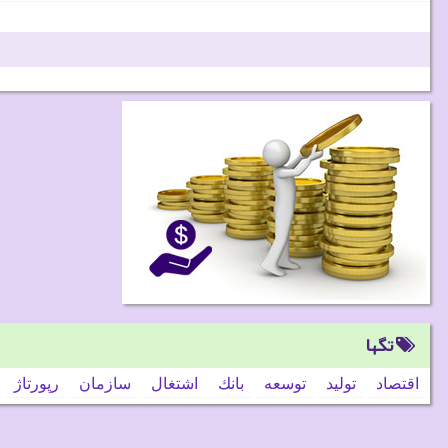
تگها
اقتصاد
تولید
توسعه
بانك
اشتغال
سازمان
رپورتاژ