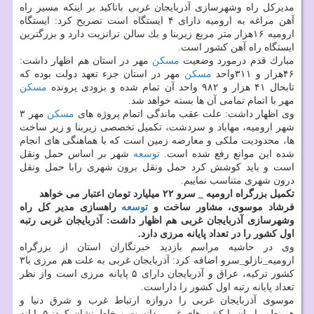
مدیركل راه وشهرسازی آذربایجان غربی باتاكید بر اینكه مسیر راه
آهن مراغه به ارومیه دارای ۴ ایستگاه است تصریح كرد: ایستگاه
ارومیه ۱۶هزار متر مربع زیربنا و بك سالن ترانزیت دارد و بزرگترین
ایستگاه راه آهن كشور است.
مبارك قدم درمورد وضعیت
مسكن
مهر در استان هم اظهار داشت:
۴۶هزار و ۳۱۱واحد
مسكن
مهر در استان جزء تعهد دولت بوده كه
تابحال ۴۱ هزار و ۹۸۲ واحد آن تمام شده و بزودی پرونده
مسكن
مهر با اتمام تمامی آن ها بسته خواهد شد.
وی اظهار داشت: علت عقب ماندگی اتمام پروژه های
مسكن
مهر ۳
شهر ارومیه، مهاباد و سردشت، تكمیل تخصصی زیربنا و زیر ساخت
ها، محدودیت ملكی و معارضه زمین است كه با هماهنگی های انجام
شده این موانع رفع شده است.
توسعه
شهر بر اساس حمل ونقل
است و باید كوشش كرد حمل ونقل برون شهری رابا حمل ونقل
درون شهری متناسب نماییم.
تكمیل بزرگراه ارومیه _ سرو ۲۲ میلیارد تومان اعتبار می خواهد
فرشاد موسوی، مشاور ساخت و
توسعه
راهسازی مدیر كل راه
وشهرسازی آذربایجان غربی هم اظهار داشت: آذربایجان غربی رتبه
اول كشور را در تعداد پایانه مرزی دارد.
وی در حاشیه مراسم بازدید خبرنگاران استان از بزرگراه
ارومیه_نازلو_سرو اضافه كرد: آذربایجان غربی به علت هم مرزی با۳
كشور تركیه، عراق و آذربایجان دارای ۵ پایانه مرزی است واز نظر
تعداد پایانه رتبه اول كشور را داراست.
موسوی آذربایجان غربی را دروازه ارتباط غرب و شرق دنیا و
همینطور ایران با كشورهای غربی دانست و خاطرنشان كرد: ۵ پایانه