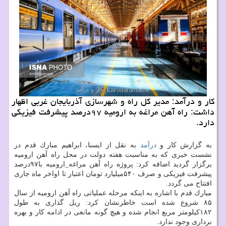
كار و درآمد: مدیر كل راه و شهرسازی آذربایجان غربی اظهار
داشت: راه آهن مراغه به ارومیه ۹۷درصد پیشرفت فیزیكی
دارد.
به گزارش كار و
درآمد
به نقل از ایسنا، ابراهیم مبارك قدم در
نشست خبری كه به مناسبت هفته دولت در محل راه آهن ارومیه
برگزار گردید اضافه كرد: پروژه راه آهن مراغه_ارومیه با۹۷درصد
پیشرفت فیزیكی و صرف ۵۴۰میلیارد تومان اعتبار تا اواخر ماه جاری
افتتاح می گردد.
مبارك قدم با اشاره به اینكه مرحله عملیاتی راه آهن ارومیه از سال
۸۵ شروع شده است خاطرنشان كرد: ریل گذاری به طول
۱۸۲كیلومتر مربع انجام شده و هیچ گونه مانعی در ادامه كار و بهره
برداری وجود ندارد.