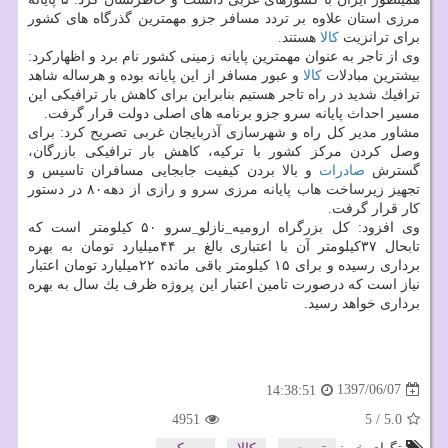
مرزی استان علاوه بر تردد مسافر جزو مهمترین گذرگاه های كشور
برای ترانزیت
كالا
هستند.
وی از تاجر به عنوان مهمترین پایانه زمینی كشور نام برد و اظهاركرد:
بیشترین مبادلات
كالا
و عبور مسافر از این پایانه بوده و هرساله شاهد
ترافیك شدید در راه تاجر هستیم بنابراین برای كاهش بار ترافیكی این
مسیر احداث پایانه سرو جزو برنامه های اصلی دولت قرار گرفت.
مشاور مدیر كل راه و شهرسازی آذربایجان غربی تصریح كرد: برای
وصل كردن مركز كشور با تركیه، كاهش بار ترافیكی بازرگان،
گسترش
صادرات
و بالا بردن كیفیت جابجایی مسافران تاسیس و
تجهیز زیرساخت هاب پایانه مرزی سرو و رازی از دهه۸۰ در دستور
كار قرار گرفت.
وی افزود: كل بزرگراه ارومیه_نازلو_سرو ۵۰ كیلومتر است كه
تابحال ۳۷كیلومتر آن با اعتباری بالغ بر ۴۴میلیارد تومان به بهره
برداری رسیده و برای ۱۵ كیلومتر باقی مانده ۲۲میلیارد تومان اعتبار
نیاز است كه درصورت تامین اعتبار این پروژه ظرف یك سال به بهره
برداری خواهد رسید.
1397/06/07
14:38:51
4951
5
/
5.0