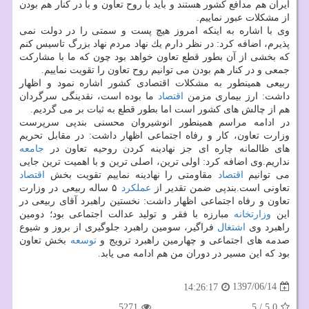
ایران هم مدافع كشور هستند و باید با روح تعاون و با در كنار هم بودن
از مشكلات عبور نماییم.
وی با اشاره به اینكه امروز هیچ پست و سمتی را در دولت نمی
پذیرم، اضافه كرد: در نظر دارم یك نهاد مردم نهاد بزرگ تاسیس كنم
كه بخشی از آن بطور قطع تعاون خواهد بود چون كه ما با مشاركت
جمعی و در كنار هم بودن می توانیم روح تعاون را تقویت نماییم.
ربیعی همینطور به مشكلات اقتصادی كشور اشاره نمود و اظهار
داشت: ارز بیماری مزمن
اقتصاد
ما بوده است، نقدینگی سرگردان
هم از چالش های كشور است اما بطور قطع به ثبات بر می گردیم.
در ادامه مراسم همینطور انوشیروان محسنی بندپی سرپرست
وزارت تعاون، كار و رفاه اجتماعی اظهار داشت: در مقابل تحریم
های ظالمانه چاره ای جز نهادینه كردن روحیه تعاون در
جامعه
نداریم.وی اضافه كرد: اولی ترین، اصلی ترین و با اهمیت ترین جایی
می توانیم
اقتصاد
مقاومتی را نهادینه نماییم تقویت بخش
اقتصاد
تعاونی است.بندپی ضمن تقدیر از
عملكرد
۵ ساله ربیعی در وزارت
تعاون و رفاه اجتماعی اظهار داشت: نخستین راهبرد آقای ربیعی در
این
وزارتخانه
مبارزه با فقر و تولید عدالت اجتماعی بود؛ دومین
راهبرد وی
اشتغال
فراگیر، سومین راهبرد جلوگیری از بروز و شیوع
صدمه های اجتماعی و چهارمین راهبرد ترویج و
توسعه
بخش تعاون
بود كه این مسیر در دوران من هم ادامه می یابد.
1397/06/14
14:26:17
5271
5
/
5.0