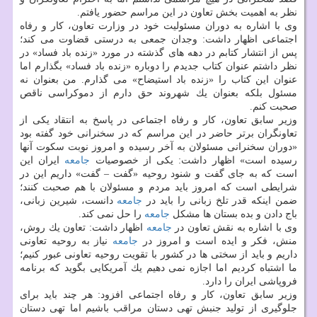
نظر به اهمیت بخش تعاون در این مراسم حضور یافتم.
وی با اشاره به دوران مسئولیت خود در وزارت تعاون، كار و رفاه
اجتماعی اظهار داشت: وجدان جمعی به درستی قضاوت می كند؛
پس از انتشار كتابم در دهه های گذشته در مورد «زنده باد فساد» در
نظر داشتم عنوان كتاب جدیدم را دوباره «زنده باد فساد» بگذارم اما
عنوان این كتاب را «زنده باد استیضاح» می گذارم. من بعنوان نه
مسئول بلكه بعنوان یك شهروند حق دارم از دموكراسی ناقص
صحبت كنم.
وزیر سابق تعاون، كار و رفاه اجتماعی در پاسخ به انتقاد یكی از
تعاونگران برتر حاضر در این مراسم كه در سخنرانی خود گفته بود
«دوران سخنرانی مسئولان به آخر رسیده و امروز نوبت سكوت آنها
رسیده است» اظهار داشت: یكی از خصوصیات
جامعه
ایران این
است كه به جای گفت و شنود روحیه «گفت – گفت» داریم این در
شرایطی است كه امروز باید مردم و مسئولان با هم صحبت كنند؛
ضمن اینكه قدر تلخ زبانی را باید در
جامعه
دانست، شیرین زبانی،
باج دادن و بده بستان ها مشكل
جامعه
را حل نمی كند.
وی با اشاره به نقش تعاون در
جامعه
اظهار داشت: تعاون یك روش،
منش، فكر و ایده است و امروز در
جامعه
نیاز به روحیه تعاونی
داریم و باید از سختی ها در كشور با تقویت روحیه تعاونی عبور كنیم؛
ما اشتباه كردیم اما اجازه نمی دهیم یك آمریكایی بگوید كه برنامه
فروپاشی ایران را دارد.
وزیر سابق تعاون، كار و رفاه اجتماعی افزود: هر چند باید برای
جلوگیری از تولید جنبش تهی دستان مراقب باشیم اما تهی دستان