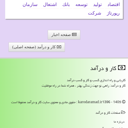
اقتصاد
تولید
توسعه
بانك
اشتغال
سازمان
رپورتاژ
شركت
صفحه اخبار
کار و درآمد (صفحه اصلی)
كار و درآمد
کاریابی و راه اندازی کسب و کار و کسب درآمد
کار و درآمد: راهی نو جهت زندگی بهتر ، همراه شما در راه موفقیت
karodaramad.ir1396 - 1405 : حقوق مادی و معنوی سایت كار و درآمد محفوظ است
صفحات كار و درآمد
درباره ما