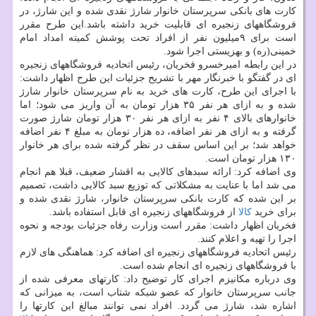
كارت های بانكی سرپرستان خانوار شارژ نقدی شده و این شارژ، در
فروشگاههای زنجیره ای قابلیت خرید داشته باشد.این طرح مقرر
است برای ۹میلیون نفر از افراد تحت پوشش كمیته امداد امام
خمینی(ره) و بهزیستی اجرا شود.
در این رابطه امیرخسرو فخریان، رئیس اتحادیه فروشگاههای زنجیره
ای در گفتگو با خبرنگار مهر با تشریح جزئیات این طرح اظهار داشت:
با اجرای این طرح، كارت های خرید به نام سرپرستان خانوار شارژ
شده و به ازای هر نفر ۳۵ هزار تومان به آن واریز می شود؛ اما
خانوارهای بالای ۴ نفر به ازای هر نفر ۳۰ هزار تومان شارژ صورت
گرفته و به ازای هر نفر اضافه، ده هزار تومان به مبلغ ۴ نفر اضافه
خواهد شد؛ بر این اساس سقف در نظر گرفته شده برای هر خانوار
۱۳۰ هزار تومان است.
وی اضافه كرد: ارائه سبدهای كالایی به اقشار ضعیف، قبلا هم انجام
می شد اما با عنایت به مشكلاتی كه توزیع سبد كالایی داشت، تصمیم
بر این شده كه كارت بانكی سرپرستان خانوار، شارژ نقدی شده و
برای خرید
كالا
از فروشگاههای زنجیره ای قابل استفاده باشد.
فخریان اظهار داشت: مقرر است وزارت رفاه جزئیات بودجه و نحوه
اجرا را تهیه و اعلام كنند.
رئیس اتحادیه فروشگاههای زنجیره ای اضافه كرد: هماهنگی های لازم
با فروشگاههای زنجیره ای انجام شده است.
وی درباره مكانیزم اجرای كار توضیح داد: كارتهای معرفی شده از
جانب سرپرستان خانوار كه عضو شبكه شتاب است، به میزانی كه
اشاره شد، شارژ می گردد. افراد نمی توانند مبالغ این كارتها را