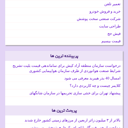
تعمیر تلفن
خرید و فروش خودرو
شرکت صنعتی سخت پوشش
طراحی سایت
فیش حج
قیمت بیسیم
پربیننده ترین ها
درخواست سازمان منطقه آزاد کیش برای ساماندهی قیمت بلیت تشریح
شرایط صنعت هوانوردی از طرف سازمان هواپیمایی کشوری
امسال 40 بذر هیبرید معرفی می شود
کلایمر چیست و چه کاربردی دارد؟
پیشنهاد تهران برای خنثی سازی تحریمها در سازمان شانگهای
پربحث ترین ها
بالاتر از ۳ میلیون زائر اربعین از مرزهای زمینی کشور خارج شدند
ممانعت از هدررفت گاز با اجرای یک طرح پژوهشی در بوشهر