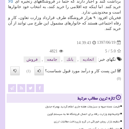
برداشت كنند و اجبار دارند كه حتما در فروشگاههای زنجیره ای
كالا
خرید كنند. اما اینكه چه اقلامی را خرید كنند، به انتخاب خود خانوارها
است و محدودیتی ندارد.
فخریان افزود: ۹ هزار فروشگاه طرف قرارداد وزارت تعاون، كار و
رفاه اجتماعی هستند كه خانوارهای مشمول این طرح می توانند از آن
خرید كنند.
1397/06/19
14:39:43
4821
5
/
5.0
تگهای خبر:
اتحادیه
,
بانك
,
جامعه
,
فروش
این پست کار و درآمد مورد قبول شماست؟
(1)
(0)
تازه ترین مطالب مرتبط
قیمت عمده میوه و سبزیجات هفته جاری اعلام گردید بهمراه جدول
اولتیماتوم وزارت رفاه برای اتصال فروشگاه ها به سیستم کوپن
تنظیم بازار روغن خوراکی در گرو بازپرداخت مطالبات ارزی
تحقق 60 درصدی درآمد نفتی سالانه