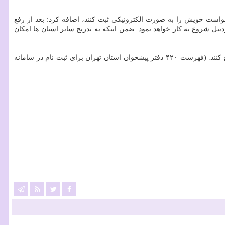
واست خویش را به صورت الكترونیكی ثبت كنند، اضافه كرد: بعد از رفع
دبیل شروع به كار خواهد نمود. ضمن اینكه به تدریج سایر استان ها امكان
كارگران استان تهران باید قبل از هر اقدامی با در دست داشتن كارت ملی و كارت آخر یا معافیت خدمت وظیفه خود به دفاتر پیشخوان رجوع كنند. (فهرست ۴۲۰ دفتر پیشخوان استان تهران برای ثبت نام در سامانه