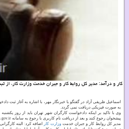
كار و درآمد: مدیر كل روابط كار و جبران خدمت وزارت كار، از 
اسماعیل ظریفی آزاد در گفتگو با خبرنگار مهر، با اشاره به آغاز ثبت د
به صورت فیزیكی دریافت نمی گردد.
وی با تاكید بر اینكه دادخواست كارگران شهر تهران باید از روز یكشنبه 
پیشخوان رجوع كنند و بعد از دریافت نام كاربری با رجوع به سامانه prkar.mcls.gov.ir دادخواست الكترونیكی خویش را ثبت كنند.
مدیر كل روابط كار و جبران خدمت
وزارت كار
اضافه كرد: البته كارگرانی