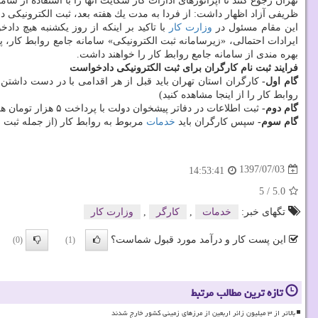
تهران رجوع كنند تا اپراتورهای ادارات كار شكایت آنها را با استفاده از ساما
ظریفی آزاد اظهار داشت: از فردا به مدت یك هفته بعد، ثبت الكترونیكی 
این مقام مسئول در
وزارت كار
با تاكید بر اینكه از روز یكشنبه هیچ د
ایرادات احتمالی، «زیرسامانه ثبت الكترونیكی» سامانه جامع روابط كار، پ
بهره مندی از سامانه جامع روابط كار را خواهند داشت.
فرایند ثبت نام كارگران برای ثبت الكترونیكی دادخواست
گام اول-
روابط كار را از اینجا مشاهده كنید)
گام دوم-
ثبت اطلاعات در دفاتر پیشخوان دولت با پرداخت ۵ هزار تومان هزینه و دریافت رمز عبور سامانه با استفاده از پیامك.
گام سوم-
سپس كارگران باید
خدمات
مربوط به روابط كار (از جمله ثبت الكترونیكی دا
1397/07/03
14:53:41
5
/
5.0
تگهای خبر:
خدمات
,
كارگر
,
وزارت كار
این پست کار و درآمد مورد قبول شماست؟
(0)
(1)
تازه ترین مطالب مرتبط
بالاتر از ۳ میلیون زائر اربعین از مرزهای زمینی کشور خارج شدند