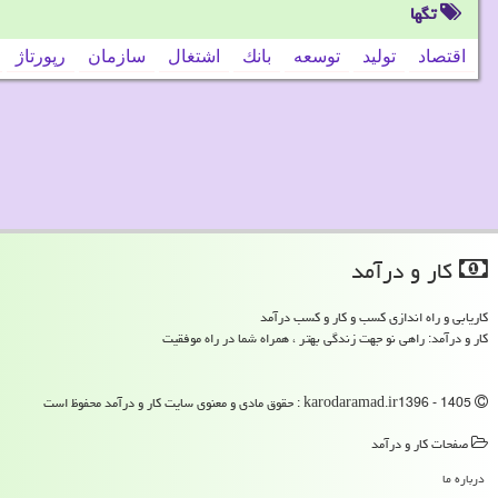
تگها
اقتصاد
تولید
توسعه
بانك
اشتغال
سازمان
رپورتاژ
كار و درآمد
کاریابی و راه اندازی کسب و کار و کسب درآمد
کار و درآمد: راهی نو جهت زندگی بهتر ، همراه شما در راه موفقیت
karodaramad.ir1396 - 1405 : حقوق مادی و معنوی سایت كار و درآمد محفوظ است
صفحات كار و درآمد
درباره ما