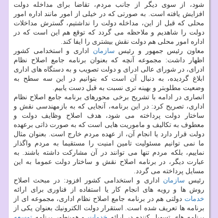
شود، از سوی دیگر از جانب مردم، تقاضا برای مداخله دولت
افزایش یافته است. به صورتی كه در خیلی از امور مانند اداره امور
محلی كه قبل از این، مداخله دولت را نداشتیم، گسترش مداخلات
دولت را شاهدیم و ملاحظه می گردد كه توقع هم این است كه در
اداره امور محلی هم دولت نقش بیشتری را ایفا كند.
معاون رئیس جمهور و رئیس
سازمان
اداری و استخدامی كشور
اظهار داشت: مجموعه آنچه كه بعنوان برنامه جامع اصلاح نظام
ادرای، در شورای عالی ادرای و دولت تصویب و به دستگاه های اداری
ابلاغ گردیده، به دنبال آن است كه بتوانیم در این سه سطح به
وضعیت مطلوبتر و بهینه تری نسبت به قبل دست یابیم.
انصاری در ادامه با تشریح برخی محورهای برنامه جامع اصلاح نظام
اداری، تصریح كرد: در این برنامه، آنجایی كه به بازمهندسی نقش و
ساختار دولت پرداخته می شود، هدف اصلاح وظایف دولت و
معطوف به تكالیف و ماموریت هایی است كه به صورت ذاتی برعهده
دولت قرار دارد یا انجام آن، از عهده مردم خارج است. بعنوان مثال
ما نمی توانیم مسئولیت تامین امنیت را مستقیما به مردم واگذار
نماییم، بلكه مردم تنها می توانند در آن مشاركت داشته باشند. به
عبارت دیگر، در برنامه اصلاح نقش و ساختار دولت عموما به این
مسایل پرداخته می گردد.
رئیس
سازمان
اداری و استخدامی كشور افزود: در مبحث اصلاح
روش ها و رویه های انجام كار یا استفاده از فناوری برای ارائه
خدمات
دولتی هم در برنامه جامع اصلاح نظام اداری، مجموعه ای از
برنامه ها تعریف شده است. استقرار دولت الكترونیك بعنوان یكی از
برنامه های تسهیل كننده در ارائه
خدمات
و همینطور برنامه
توسعه