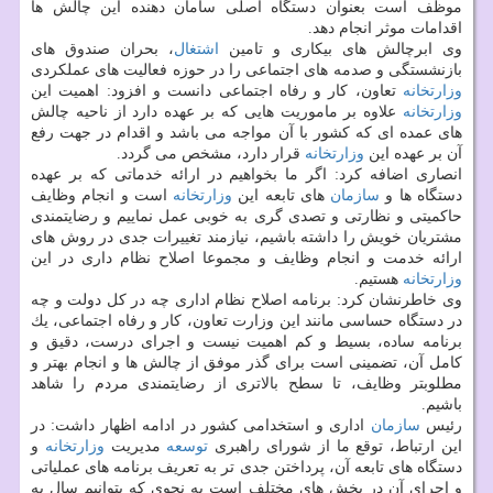
موظف است بعنوان دستگاه اصلی سامان دهنده این چالش ها
اقدامات موثر انجام دهد.
وی ابرچالش های بیكاری و تامین
اشتغال
، بحران صندوق های
بازنشستگی و صدمه های اجتماعی را در حوزه فعالیت های عملكردی
وزارتخانه
تعاون، كار و رفاه اجتماعی دانست و افزود: اهمیت این
وزارتخانه
علاوه بر ماموریت هایی كه بر عهده دارد از ناحیه چالش
های عمده ای كه كشور با آن مواجه می باشد و اقدام در جهت رفع
آن بر عهده این
وزارتخانه
قرار دارد، مشخص می گردد.
انصاری اضافه كرد: اگر ما بخواهیم در ارائه خدماتی كه بر عهده
دستگاه ها و
سازمان
های تابعه این
وزارتخانه
است و انجام وظایف
حاكمیتی و نظارتی و تصدی گری به خوبی عمل نماییم و رضایتمندی
مشتریان خویش را داشته باشیم، نیازمند تغییرات جدی در روش های
ارائه خدمت و انجام وظایف و مجموعا اصلاح نظام داری در این
وزارتخانه
هستیم.
وی خاطرنشان كرد: برنامه اصلاح نظام اداری چه در كل دولت و چه
در دستگاه حساسی مانند این وزارت تعاون، كار و رفاه اجتماعی، یك
برنامه ساده، بسیط و كم اهمیت نیست و اجرای درست، دقیق و
كامل آن، تضمینی است برای گذر موفق از چالش ها و انجام بهتر و
مطلوبتر وظایف، تا سطح بالاتری از رضایتمندی مردم را شاهد
باشیم.
رئیس
سازمان
اداری و استخدامی كشور در ادامه اظهار داشت: در
این ارتباط، توقع ما از شورای راهبری
توسعه
مدیریت
وزارتخانه
و
دستگاه های تابعه آن، پرداختن جدی تر به تعریف برنامه های عملیاتی
و اجرای آن در بخش های مختلف است به نحوی كه بتوانیم سال به