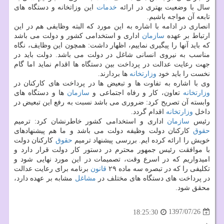
سال با وضعیت بهتری در ارائه
خدمات
این وزاتخانه و دستگاه های
تابعه آن مواجه باشیم.
انصاری در ادامه با اشاره به این مورد كه البته وظایفی هم در این
ارتباط بر عهده
سازمان
اداری و استخدامی كشور و دولت می باشد
كه باید آنها را پیگیری نماییم، اظهار داشت: همچون این وظایف، نگاه
مناسب به نیروی انسانی شاغل در دولت می باشد. دولت باید در
جهت رعایت عدالت در پرداخت بین دستگاه ها اقدام نماید اما گام
نخست را باید خود
وزارتخانه
ها بردارند.
وی با اشاره به تفاوت ها و تبعیض ها در پرداخت های كاركنان در
وزارتخانه
تعاون، كار و رفاه اجتماعی و
سازمان
ها و دستگاه های
وابسته آن تصریح كرد: ضروری می باشد نسبت به رفع این تبعیض در
داخل
وزارتخانه
اقدام گردد.
رئیس
سازمان
اداری و استخدامی كشور خاطرنشان كرد: ترمیم
حقوق
كاركنان دولت وظیفه دولت می باشد و ما هم پیشنهادهای
خویش را ارائه كرده ایم. بررسی پیشنهاد ترمیم
حقوق
كاركنان دولت
با موافقت رئیس جمهور محترم در دستور كار دولت قرار دارد و
امیدواریم كه در اسرع وقت، تصمیمات در این مورد نهایی شود و
تكلیفی را كه در تبصره سه ماده ۲۹
قانون
برنامه برای رعایت عدالت
در پرداخت های دستگاه های مختلف در
مشاغل
مشابه بر عهده دارد،
محقق شود.
1397/07/26
18:25:30