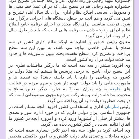
جشنواره شهید رجایی وزارت تعاون، كار و رفاه اجتماعی تصریح كرد:
جشنواره شهید رجایی هم در سطح ملی كه در آن عملا خط مشی ها
و محورهای اساسی اصلاح نظام اداری برای یك سال آینده تشریح و
تبیین می گردد و هم آنچه در سطح دستگاه های اجرایی برگزار می
شود، فرصت مناسبی برای نگاه مجدد به اجرای برنامه جامع اصلاح
نظام ادرای و توجه دادن به برنامه هایی است كه باید در طول سال
در اولویت قرار می گیرند.
معاون رئیس جمهور با اشاره به اینكه نظام اداری كشور در سه
سطح با مسایل خاصی مواجه می باشد، به تبیین این سه سطح
پرداخت و تصریح كرد: سطح نخست بحث تبیین ماموریت ها و حدود
مداخلات دولت در اداره كشور است.
وی افزود: بیشتر از سه دهه است كه ما درگیر مناقشات نظری در
این سطح برای پاسخ به برخی پرسش ها هستیم كه مثلا دولت در
كشور چه وظایفی را دارد یا باید داشته باشد؟ چه تصدی ها و
ماموریت هایی را باید دولت عهده دار شود و سهم مردم در فعالیت
های
جامعه
به چه میزان است؟ به عبارت دیگر، تعیین سطح و
محدوده مداخله دولت و مشاركت مردم همچون موضوعاتی است كه
در بحث «نظریه دولت» به آن پرداخته می گردد.
رئیس
سازمان
اداری و استخدامی كشور افزود: آنچه مسلم است در
جمهوری اسلامی ایران دولتی داریم كه در حوزه اداره امور و تصدی
ها، بیشتر از خیلی از كشورها ورود كرده و امروزه آنچه در كشور ما
اتفاق افتاده است، در كمتر كشوری دیده می گردد.
وی اضافه كرد: در طول سه دهه اخیر تلاش بسیاری شده است كه
حوزه مداخلات و تصدی های دولت كاهش و به امور حاكمیتی منحصر