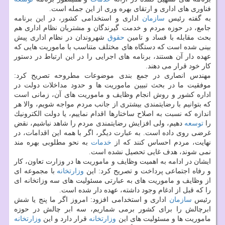
فناوری های اداری و ارتقای بهره وری از این جمله است.
به گفته رئیس
سازمان
اداری و استخدامی كشور، در این برنامه
جامع، در حوزه مردم و خدمت گیرندگان و مشتریان نظام اداری هم
بحث مقابله با فساد و تامین
حقوق
شهروندان در نظام اداری پیش
بینی شده است كه دستگاه های مختلف متناسب با ماموریت هایی كه
عهده دار آن هستند، برنامه های اجرایی را در این ارتباط در دستور
كار خود قرار می دهند.
مهندس انصاری در جمع بندی موضوعات مطروحه تصریح كرد:
موفقیت ما در بحث تبیین ماموریت ها و حدود مداخلات دولت در
اداره كشور و روش انجام وظایف و ماموریت های آن، زمانی است
كه بتوانیم با رضایتمندی بیشتری از جانب مردم مواجه شویم، والا هر
اندازه كه نسبت به اصلاح ساختارها اقدام نماییم، یا دولت الكترونیك
را
توسعه
دهیم، ولی افزایش رضایتمندی مردم را شاهد نباشیم، نقض
غرضی روی داده است. به عبارت دیگر، اگر با همه این اقدامات، در
نهایت، مردم احساس كنند كه از
خدمات
به نحو مطلوبی بهره مند
نمی شوند، هدف غایی تحصیل نشده است.
ایشان در ادامه به اهمیت وظایف و ماموریت ها در وزارت تعاون، كار
و رفاه اجتماعی پرداخت و تصریح كرد: این
وزارتخانه
با مجموعه ای
از وظایف و ماموریت های به عبارتی مسئولیت های سه وزاتخانه ای
را كه قبل از ادغام وجود داشته، عهده دار شده است.
رئیس
سازمان
اداری و استخدامی افزود: امروز اگر ما پنج یا شش
ابرچالش را برای كشور برمی شماریم، سه ابر چالش در حوزه
ماموریت ها و مسئولیت های این
وزارتخانه
قرار دارد و این
وزارتخانه