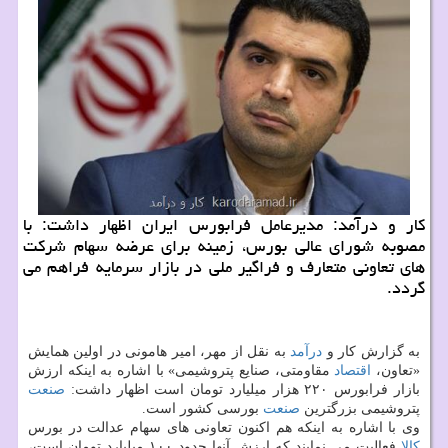
كار و درآمد: مدیرعامل فرابورس ایران اظهار داشت: با
مصوبه شورای عالی بورس، زمینه برای عرضه سهام شركت
های تعاونی متعارف و فراگیر ملی در بازار سرمایه فراهم می
گردد.
به گزارش كار و
درآمد
به نقل از مهر، امیر هامونی در اولین همایش
«تعاون،
اقتصاد
مقاومتی، صنایع پتروشیمی» با اشاره به اینكه ارزش
بازار فرابورس ۲۲۰ هزار میلیارد تومان است اظهار داشت:
صنعت
پتروشیمی بزرگترین
صنعت
بورسی كشور است.
وی با اشاره به اینكه هم اكنون تعاونی های سهام عدالت در بورس
كالا
فعالیت می نمایند كه ارزش آنها حدود ۱۰۰ میلیارد تومان است،