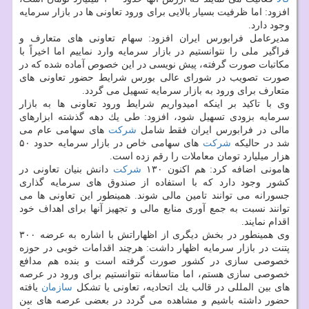
افزود: اما ظرفیت بسیار بالایی برای ورود تعاونی ها در بازار سرمایه
وجود دارد.
مدیرعامل فرابورس ایران افزود: سهام تعاونی های متعارف و
فراگیر ملی را نتوانستیم در بازار سرمایه وارد نماییم اما اخیراً با
مكاتبات صورت گرفته، پیش نویسی در این خصوص آماده شده كه در
صورت تصویب در شورای عالی بورس شرایط حضور تعاونی های
متعارف برای ورود به بازار سرمایه تسهیل می گردد.
وی با تاكید بر اینكه امیدواریم شرایط ورود تعاونی ها به بازار
سرمایه بزودی تسهیل شود، افزود: طی یك دهه گذشته ابزارهای
مالی در فرابورس ایران فقط شامل
شركت
های سهامی عام می
شد در حالیكه
شركت
های سهامی خاص در بازار سرمایه حدود ۵۰
هزار میلیارد تومان معاملات را رقم زده است.
هامونی اضافه كرد: هم اكنون ۱۳۰
شركت
دانش بنیان تعاونی در
كشور وجود دارد كه با استفاده از صندوق های سرمایه گذاری
جسورانه می توانند تامین مالی شوند. همینطور این تعاونی ها می
توانند نسبت به جمع آوری منابع مالی و تجهیز آنها برای اهداف خود
اقدام نمایند.
وی همینطور در بخش دیگری از اظهاراتش با اشاره به عرضه ۳۰۰
پتنت در بازار سرمایه اظهار داشت: هرچند اقدامات خوبی در حوزه
خصوصی سازی در كشور صورت گرفته است و بنده هم مدافع
خصوصی سازی هستم، اما متاسفانه نتوانستیم برای ورود در عرصه
های بین المللی در قالب یك اتحادیه، تعاونی یا تشكل
سازمان
یافته
حضور داشته باشیم و مشاهده می گردد در بعضی عرصه های بین