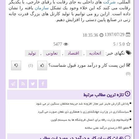
المللی،
شركت
های داخلی به جای رقابت با رقبای خارجی، با یكدیگر
رقابت می كنند كه این خلاء وجود یك تشكل
سازمان
یافته را نشان
داده است. ازاین رو می توانیم با تولید كارتل های بزرگ قدرت چانه
زنی در صنایع پایین دستی را افزایش دهیم.
1397/07/29
18:35:36
5477
5
/
5.0
تگهای خبر:
اتحادیه
,
اقتصاد
,
تعاونی
,
تولید
این پست کار و درآمد مورد قبول شماست؟
(1)
(0)
تازه ترین مطالب مرتبط
پاداش گزارش ماینر غیر مجاز افزوده شد جریمه متخلفان سنگین تر می شود
سیاستگذاری در وزارت جهادکشاورزی با همفکری ذی نفعان صورت می گیرد
اولتیماتوم وزارت رفاه برای اتصال فروشگاه ها به سیستم کوپن
تحقق 60 درصدی درآمد نفتی سالانه
نظرات کاربران کار و درآمد در مورد این مطلب