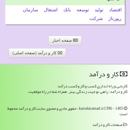
اقتصاد
تولید
توسعه
بانك
اشتغال
سازمان
رپورتاژ
شركت
صفحه اخبار
کار و درآمد (صفحه اصلی)
كار و درآمد
کاریابی و راه اندازی کسب و کار و کسب درآمد
کار و درآمد: راهی نو جهت زندگی بهتر ، همراه شما در راه موفقیت
karodaramad.ir1396 - 1405 : حقوق مادی و معنوی سایت كار و درآمد محفوظ
است
صفحات كار و درآمد