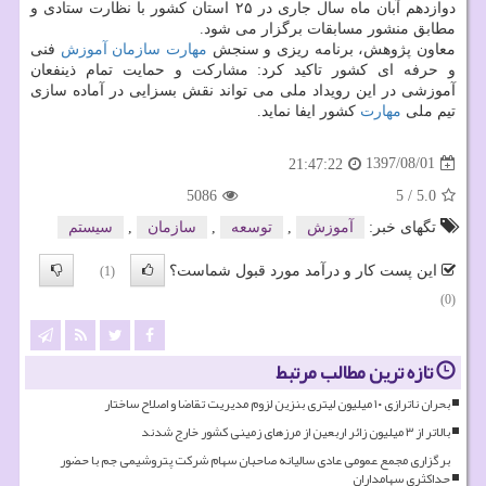
دوازدهم آبان ماه سال جاری در ۲۵ استان كشور با نظارت ستادی و
مطابق منشور مسابقات برگزار می شود.
معاون پژوهش، برنامه ریزی و سنجش
مهارت
سازمان
آموزش
فنی
و حرفه ای كشور تاكید كرد: مشاركت و حمایت تمام ذینفعان
آموزشی در این رویداد ملی می تواند نقش بسزایی در آماده سازی
تیم ملی
مهارت
كشور ایفا نماید.
1397/08/01
21:47:22
5086
5
/
5.0
تگهای خبر:
آموزش
,
توسعه
,
سازمان
,
سیستم
این پست کار و درآمد مورد قبول شماست؟
(1)
(0)
تازه ترین مطالب مرتبط
بحران ناترازی ۱۰ میلیون لیتری بنزین لزوم مدیریت تقاضا و اصلاح ساختار
بالاتر از ۳ میلیون زائر اربعین از مرزهای زمینی کشور خارج شدند
برگزاری مجمع عمومی عادی سالیانه صاحبان سهام شرکت پتروشیمی جم با حضور
حداکثری سهامداران