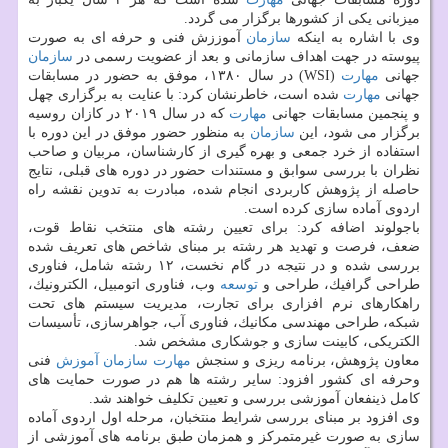
میزبانی یكی از كشورها برگزار می گردد.
وی با اشاره به اینكه
سازمان
آموززش فنی و حرفه ای به صورت
پیوسته در جهت اهداف سازمانی و بعد از عضویت رسمی در
سازمان
جهانی
مهارت
(WSI) در سال ۱۳۸۰، موفق به حضور در مسابقات
جهانی
مهارت
شده است، خاطرنشان كرد: با عنایت به برگزاری چهل
و پنجمین مسابقات جهانی
مهارت
كه در سال ۲۰۱۹ در كازان روسیه
برگزار می شود، این
سازمان
به منظور حضور موفق در این دوره با
استفاده از خرد جمعی و بهره گیری از كارشناسان، مربیان و صاحب
نظران با بررسی سوابق و مستندات حضور در دوره های قبلی، نتایج
حاصله از پژوهش كاربردی انجام شده، مبادرت به تدوین نقشه راه
اردوی آماده سازی كرده است.
باجولوند اضافه كرد: برای تعیین رشته های منتخب نقاط قوت،
ضعف، فرصت و تهدید هر رشته بر مبنای شاخص های تعریف شده
بررسی شده و در نتیجه در گام نخست، ۱۲ رشته شامل، فناوری
طراحی گرافیك، طراحی و
توسعه
وب، فناوری اتومبیل، الكترونیك،
راهكارهای نرم افزاری برای تجارت، مدیریت سیستم های تحت
شبكه، طراحی مهندسی مكانیك، فناوری آب، جواهرسازی، تأسیسات
الكتریكی، كابینت سازی و جوشكاری مشخص شد.
معاون پژوهش، برنامه ریزی و سنجش
مهارت
سازمان
آموزش
فنی
وحرفه ای كشور افزود: سایر رشته ها هم در صورت حمایت های
كامل ذینفعان آموزشی بررسی و تعیین تكلیف خواهند شد.
وی افزود بر مبنای بررسی شرایط منتخبان، مرحله اول اردوی آماده
سازی به صورت غیرمتمركز و همزمان طبق برنامه های آموزشی از