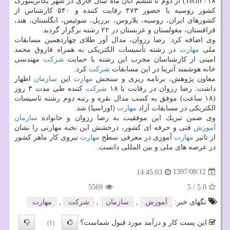
Tech۲۰۱۸) از دوم تا ششم آبان ماه سال جاری در شهر یكاترینبورگ
كشور روسیه با حضور ۴۷۳ رقابت كننده و ۵۴۰ كارشناس از
كشورهای ایران، روسیه، بلاروس، برزیل، سوئیس، انگلستان، هند،
قزاقستان، مغولستان و عربستان در ۲۲ رشته برگزار گردید.
وی اضافه كرد: رضا رزوان، مدال آور طلای چهاردهمین مسابقات
ملی
مهارت
در رشته تأسیسات الكتریكی به همراه فاروق محمد
امینی از كارشناسان مجرب این رشته با حمایت
شركت
مهندسی
خانه هوشمند آترینا در این مسابقات
شركت
كرد.
معاون پژوهش، برنامه ریزی و سنجش
مهارت
این
سازمان
اظهار
داشت: رضا رزوان در رقابت با ۱۸
شركت
كننده طی مدت ۳ روز
(۱۸ ساعت) موفق به كسب مدال نقره و رتبه دوم رشته تاسیسات
الكتریكی در مسابقات آزاد
مهارت
(اوراسیا) شد.
وی ضمن تبریك این موفقیت به رضا رزوان و خانواده
سازمان
آموزش
فنی و حرفه ای كشور، درخشش این نخبه مهارتی را نشان
از تاثیر
مهارت
آموزی در معرفی سطح
مهارت
نیروی كار ماهر كشور
در عرصه های ملی و بین المللی دانست.
1397/08/12
14:45:03
5569
5
/
5.0
تگهای خبر:
آموزش
,
سازمان
,
شركت
,
مهارت
این پست کار و درآمد مورد قبول شماست؟
(1)