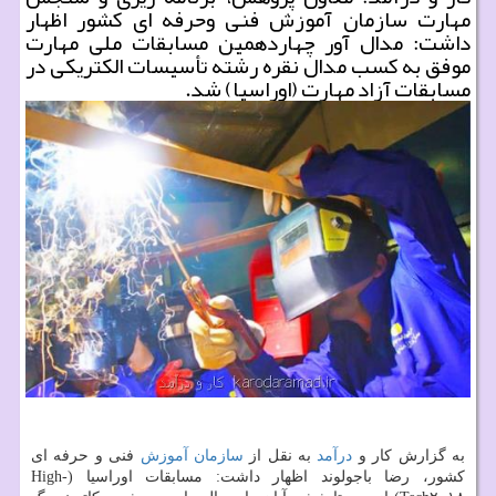
مهارت سازمان آموزش فنی وحرفه ای كشور اظهار
داشت: مدال آور چهاردهمین مسابقات ملی مهارت
موفق به كسب مدال نقره رشته تأسیسات الكتریكی در
مسابقات آزاد مهارت (اوراسیا) شد.
به گزارش كار و
درآمد
به نقل از
سازمان
آموزش
فنی و حرفه ای
كشور، رضا باجولوند اظهار داشت: مسابقات اوراسیا (High-