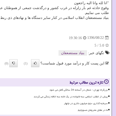
ˮانا لله وانا الیه راجعون
وقوع حادثه غم بار زلزله در غرب كشور و درگذشت جمعی از هموطنان عزی
طلب می نماییم.
بنیاد مستضعفان انقلاب اسلامی در كنار سایر دستگاه ها و نهادهای ذی ربط 
1396/08/22
19:30:16
5
/
5.0
تگهای خبر:
بنیاد مستضعفان
این پست کار و درآمد مورد قبول شماست؟
(0)
(1)
تازه ترین مطالب مرتبط
بزرگراه تهران - شمال در آستانه 34 سالگی کامل می شود
پیش از انقلاب اسلامی سه خانواده در یک خانه سه اتاقه زندگی می کردند
سرمایه گذاری ۵۵۰ میلیون دلاری در چابهار
ما در مقابل محرومان مسوولیم