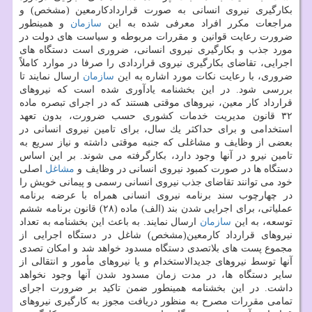
بكارگیری نیروی انسانی به صورت قراردادكارمعین (مشخص) و
مراجعات مكرر افراد معرفی شده به این
سازمان
و همینطور
ضرورت رعایت قوانین و مقررات مربوطه و سیاست های دولت در
مورد جذب و بكارگیری نیروی انسانی، ضروری است دستگاه های
اجرایی، تقاضای بكارگیری نیروی قراردادی را صرفا در موارد كاملاً
ضروری، با رعایت نكات مورد اشاره به این
سازمان
ارسال نمایند تا
بررسی شود. در این بخشنامه یادآوری شده است كه نیروهای
قرارداد كار معین، نیروهای موقتی هستند كه در اجرای تبصره ماده
۳۲ قانون مدیریت خدمات كشوری حسب ضرورت، بدون تعهد
استخدامی و برای حداكثر یك سال، برای تامین نیروی انسانی در
بعضی از وظایف و مشاغلی كه جنبه موقتی داشته و نیاز سریع به
تامین نیرو در آنها وجود دارد، بكارگرفته می شوند. بر این اساس
دستگاه ها در صورت كمبود نیروی انسانی در وظایف و
مشاغل
اصلی
خود می توانند تقاضای جذب نیروی انسانی رسمی و پیمانی خویش را
در چهارچوب سند برنامه نیروی انسانی همراه با عرضه برنامه
عملیاتی، برای اجرایی شدن بند (الف) ماده (۲۸) قانون برنامه ششم
توسعه، به این
سازمان
ارسال نمایند. به باعث این بخشنامه به تعداد
نیروهای قرارداد كارمعین(مشخص) شاغل در دستگاه اجرایی از
مجموع پست های بلاتصدی دستگاه مسدود خواهد شد و امكان تصدی
آنها توسط نیروهای جدیدالاستخدام و یا نیروهای مأمور و انتقالی از
سایر دستگاه ها، در مدت زمان مسدود شدن آنها وجود نخواهد
داشت. در این بخشنامه همینطور ضمن تاكید بر ضرورت اجرای
تمامی مقررات مصرح به منظور دریافت مجوز به كارگیری نیروهای