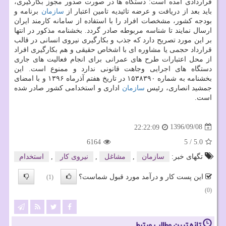
قراردادی آمده است: دستگاه ها در صورت صدور مجوز بكارگیری،
باید بعد از دریافت و عرضه تائیدیه تامین اعتبار از
سازمان
برنامه و
بودجه كشور، مشخصات افراد را با استفاده از سامانه كارمند ایران
ارسال نمایند تا شناسه مربوطه صادر گردد. بخشنامه مذكور در انتها
بر این مورد تصریح دارد كه جذب و بكارگیری نیروی انسانی در قالب
قرارداد حجمی یا مشاوره ای با اشخاص حقیقی و هم بكارگیری افراد
از محل اعتبارات طرح های عمرانی برای انجام فعالیت های جاری
دستگاه های اجرایی وجاهت قانونی ندارد و ممنوع است. این
بخشنامه به شماره ۱۵۳۸۳۹۰ در تاریخ هفتم آذرماه ۱۳۹۶ و با امضای
جمشید انصاری، رئیس
سازمان
اداری و استخدامی كشور صادر شده
است.
1396/09/08
22:22:09
6164
5
/
5.0
تگهای خبر:
سازمان
,
مشاغل
,
نیروی كار
,
استخدام
این پست کار و درآمد مورد قبول شماست؟
(1)
(0)
تازه ترین مطالب مرتبط