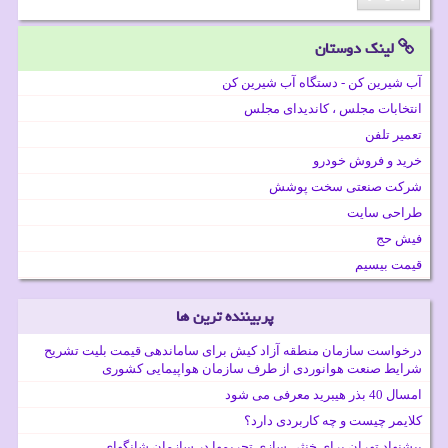
لینک دوستان
آب شیرین کن - دستگاه آب شیرین کن
انتخابات مجلس ، کاندیدای مجلس
تعمیر تلفن
خرید و فروش خودرو
شرکت صنعتی سخت پوشش
طراحی سایت
فیش حج
قیمت بیسیم
پربیننده ترین ها
درخواست سازمان منطقه آزاد کیش برای ساماندهی قیمت بلیت تشریح
شرایط صنعت هوانوردی از طرف سازمان هواپیمایی کشوری
امسال 40 بذر هیبرید معرفی می شود
کلایمر چیست و چه کاربردی دارد؟
پیشنهاد تهران برای خنثی سازی تحریمها در سازمان شانگهای