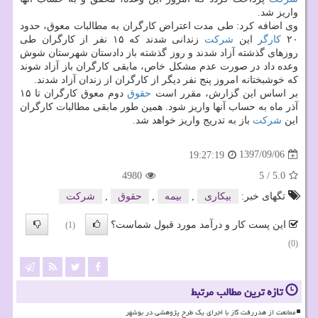
واریز شد.
وی اضافه كرد: طی مدت اعتراض كارگران به مطالبات معوق، حدود
۲۰
كارگر
این
شركت
زندانی شدند كه ۱۵ نفر از كارگران طی
روزهای گذشته آزاد شدند و روز گذشته باز دادستان شهرستان شوش
وعده داد در صورت عدم مشكل خاص، مابقی كارگران باز آزاد شوند
كه خوشبختانه امروز پنج نفر دیگر از كارگران از زندان آزاد شدند.
بر اساس این گزارش، مقرر است
حقوق
دوم معوق كارگران تا ۱۵
آذر ماه به حساب آنها واریز شود. همین طور مابقی مطالبات كارگران
این
شركت
باز به تدریج واریز خواهد شد.
1397/09/06
19:27:19
4980
5
/
5.0
تگهای خبر:
بیكاری
,
بیمه
,
حقوق
,
شركت
این پست کار و درآمد مورد قبول شماست؟
(1)
(0)
تازه ترین مطالب مرتبط
ممانعت از هدررفت گاز با اجرای یک طرح پژوهشی در بوشهر