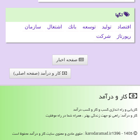
تگها
اقتصاد
تولید
توسعه
بانك
اشتغال
سازمان
رپورتاژ
شركت
صفحه اخبار
کار و درآمد (صفحه اصلی)
كار و درآمد
کاریابی و راه اندازی کسب و کار و کسب درآمد
کار و درآمد: راهی نو جهت زندگی بهتر ، همراه شما در راه موفقیت
karodaramad.ir1396 - 1405 : حقوق مادی و معنوی سایت كار و درآمد محفوظ است