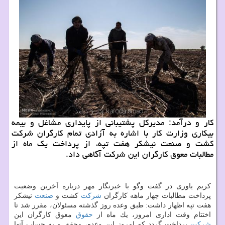
كار و درآمد: مدیركل پشتیبانی از پایداری مشاغل و بیمه
بیكاری وزارت كار با اشاره به آزادی تمام كارگران شركت
كشت و صنعت نیشكر هفت تپه، از پرداخت یك ماه از
مطالبات معوق كارگران این شركت آگاهی داد.
كریم یاوری در گفت وگو با خبرنگار مهر درباره آخرین وضعیت
پرداخت مطالبات چهار ماهه كارگران
شركت
كشت و
صنعت
نیشكر
هفت تپه اظهار داشت: طبق وعده روز گذشته مسئولان، مقرر شد تا
اختتام وقت اداری امروز، یك ماه از
حقوق
معوق كارگران این
شركت
پرداخت گردد كه امروز این وعده، محقق و به حساب آنها