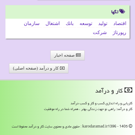
تگها
اقتصاد
تولید
توسعه
بانك
اشتغال
سازمان
رپورتاژ
شركت
صفحه اخبار
کار و درآمد (صفحه اصلی)
كار و درآمد
کاریابی و راه اندازی کسب و کار و کسب درآمد
کار و درآمد: راهی نو جهت زندگی بهتر ، همراه شما در راه موفقیت
karodaramad.ir1396 - 1405 : حقوق مادی و معنوی سایت كار و درآمد محفوظ است