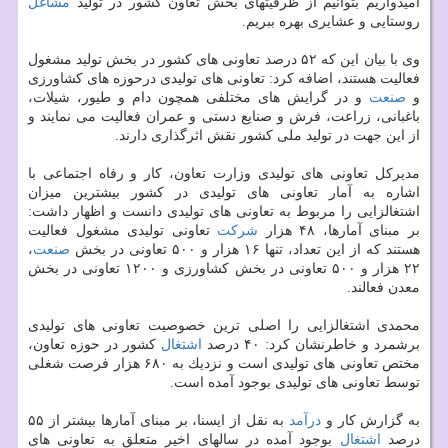
امیدواریم بتوانیم از ظرفیتهای بخش تعاون كشور در تولید
مشاغل
روستایی و عشایری بهره ببریم.
وی با بیان این كه ۵۲ درصد تعاونی های كشور در بخش تولید مشغول
فعالیت هستند، اضافه كرد: تعاونی های تولیدی درحوزه های كشاورزی
و
صنعت
و در گرایش های مختلفی همچون دام و طیور، شیلات،
باغبانی، زراعت، فرش و صنایع دستی و عمران فعالیت می نمایند و
از این جهت در تولید ملی كشور نقش اثرگذاری دارند.
مدیركل تعاونی های تولیدی وزارت تعاون، كار و رفاه اجتماعی با
اشاره به آمار تعاونی های تولیدی در كشور بیشترین میزان
اشتغالزایی را مربوط به تعاونی های تولیدی دانست و اظهار داشت:
بر مبنای آمارها، ۴۸ هزار
شركت
تعاونی تولیدی مشغول فعالیت
هستند كه از این تعداد، تنها ۱۶ هزار و ۵۰۰ تعاونی در بخش
صنعت
،
۲۲ هزار و ۵۰۰ تعاونی در بخش كشاورزی و ۱۲۰۰ تعاونی در بخش
معدن فعالند.
محمدی اشتغالزایی را اصلی ترین خصوصیت تعاونی های تولیدی
برشمرد و خاطرنشان كرد: ۴۰ درصد
اشتغال
كشور در حوزه تعاون،
مختص تعاونی های تولیدی است و نزدیك به ۶۸۰ هزار فرصت شغلی
توسط تعاونی های تولیدی بوجود آمده است.
به گزارش كار و
درآمد
به نقل از ایسنا، بر مبنای آمارها بیشتر از ۵۵
درصد
اشتغال
بوجود آمده در سالهای اخیر متعلق به تعاونی های