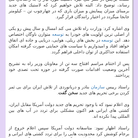
رساند، توضیح داد: البته تلاش خواهیم كرد كه لاستیك های جدید
برمبنای میزان پیمایش و میزان باری كه در چهارچوب تن – كیلومتر
جابجا میگردد در اختیار رانندگان قرار گیرد.
وی اشاره كرد: وزارت راه تلاش می كند امسال و سال پیش رو یكی
از اصلی ترین اولویت های خودرا به
توسعه
متوازن ناوگان اختصاص
دهد. این
توسعه
در بخش های ریلی، هوایی، دریایی و جاده ای اتفاق
خواهد افتاد و امیدواریم با سیاست های حمایتی صورت گرفته امكان
استفاده حداكثری از توان داخلی فراهم گردد.
پس از اختتام مراسم افتتاح سه تن از معاونان وزیر راه به تشریح
آخرین وضعیت اقدامات صورت گرفته در حوزه تحت تصدی خود
پرداختند.
راستاد رییس
سازمان
بنادر و دریانوردی از تلاش ایران برای بی ثمر
كردن برخی تحریم های جدید
سخن گفت
.
وی اعلام نمود كه با وجود تحریم های جدید دولت آمریكا مقابل ایران،
كشتی های ایرانی هم اكنون مشكلی برای تردد در آب های بین
المللی پیدا نكرده اند.
راستاد اظهار نمود: متاسفانه دولت آمریكا سپس اعلام خروج از
برجام كوشش كرد محدودیت هایی را برای تردد كشتی های ایرانی و