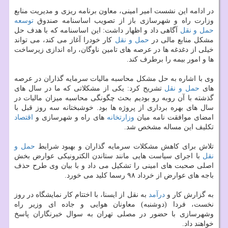
در ادامه این نشست امیر امینی، معاون برنامه ریزی و مدیریت منابع
وزارت راه و شهرسازی باز از تصویب اساسنامه صندوق
توسعه
حمل و نقل
آگاهی داد و اظهار داشت: این اساسنامه كه با هدف حل
مشكل منابع مالی در
حمل و نقل
كار خودرا آغاز می كند، می تواند
خیلی از دغدغه ها در عرصه های تامین ناوگان، راه اندازی زیرساخت
ها و امور بیمه را برطرف كند.
وی با اشاره به حل مشكل محاسبه مالیات سرمایه گذاران در عرصه
های
حمل و نقل
تشریح كرد: یكی از مشكلاتی كه ما در سال های
گذشته با آن روبه رو بودیم بحث چگونگی محاسبه میزان مالیات در
سال های بهره برداری از پروژه ها بود. خوشبختانه سه روز قبل با
امضای موافقت نامه میان
وزارتخانه
های راه و شهرسازی و
اقتصاد
تكلیف این مساله مشخص شد.
تلاش برای كاهش مشكلات سرمایه گذاران و بهبود شرایط
حمل و
نقل
با اجرای سیاست هایی مانند ستاندن الكترونیكی عوارض بخش
اصلی صحبت های امینی را تشكیل می داد و با بیان وی طرح حذف
باجه های عوارض از خرداد ۹۸ رسما كلید می خورد.
به گزارش كار و
درآمد
به نقل از ایسنا، با اختتام كار نمایشگاه در روز
نخست، فردا (دوشنبه) معاونان هوایی و جاده ای وزیر راه
وشهرسازی با حضور در مصلی تهران به سوال خبرنگاران پاسخ
خواهند داد.