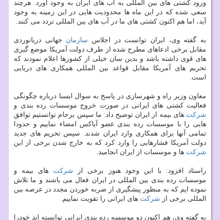
ورود كشتی های بین المللی به آب های ایران به وجود آورد. هرچند
سعی شده كه در این ماه ها محدودیت هایی در این زمینه به وجود
آید، اما هم اكنون كشتی های ما در آب های بین المللی تردد می كنند.
به گفته وی، ایران توانست در اجلاس
سازمان
جهانی دریانوردی
مقابل برخی ادعاهای مطرح شده از طرف دولت آمریكا موضع گیری
های قوی داشته باشد و بدین سان خیلی از كشورها اعلام نمودند كه
تحریم های آمریكا مقابل قواعد بین المللی همكاری های دریایی
است.
معاون وزیر راه و شهرسازی در پاسخ به سوال ایسنا درباره چگونگی
فعالیت كشتی های ایرانی در صورت خروج موسسات رده بندی و
شركت
های بیمه از ایران توضیح داد: ما سپس برجام توانستیم توافق
هایی را با موسسات رده بندی عضو آیاكس امضاء نماییم و حدودا
تمامی آنها برای همكاری وارد ایران شدند. سپس تحریم های جدید
دولت آمریكا فشارهایی را وارد كرد كه به خارج شدن برخی از این
شركت
ها و موسسات از ایران انجامید.
راستاد افزود: با این وجود هنوز برخی از
شركت
های بیمه و
موسسات رده بندی بین المللی در ایران فعال می باشند و ما تلاش
نموده ایم كه به منظور پیشگیری از ضربه خوردن مجدد در عرصه بین
المللی برخی از
شركت
های ایرانی را تقویت نماییم.
به گفته وی، هم اكنون دو موسسه رده بندی ایرانی توانسته اند خودرا