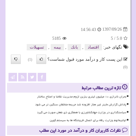
1397/09/26
14:56:43
5185
5
/
5.0
تگهای خبر:
اقتصاد
,
بانك
,
بیمه
,
تسهیلات
این پست کار و درآمد مورد قبول شماست؟
(1)
(0)
تازه ترین مطالب مرتبط
بحران ناترازی ۱۰ میلیون لیتری بنزین لزوم مدیریت تقاضا و اصلاح ساختار
پاداش گزارش ماینر غیر مجاز افزوده شد جریمه متخلفان سنگین تر می شود
سیاستگذاری در وزارت جهادکشاورزی با همفکری ذی نفعان صورت می گیرد
اولتیماتوم وزارت رفاه برای اتصال فروشگاه ها به سیستم کوپن
نظرات کاربران کار و درآمد در مورد این مطلب