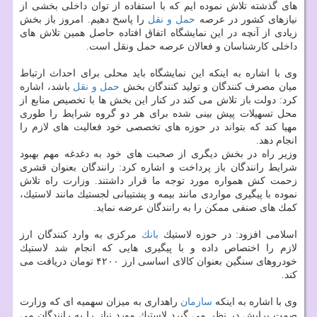
های گذشته تلاش نموده ایم كه با استفاده از توان داخلی بخشی از
نیازهای كشور در عرصه
حمل و نقل
را پاسخ دهیم. امروز باز بخش
زیادی از آنچه در این نمایشگاه اتفاق افتاده حاصل همین تلاش های
داخلی كارشناسان و فعالان عرصه حمل ونقل است.
وی با اشاره به اینكه این نمایشگاه باید محلی برای احداث ارتباط
میان مصرف كنندگان و تولید كنندگان بخش
حمل و نقل
باشد، اشاره
كرد: دولت باز تلاش می كند در كنار این بخش ها با تخصیص منابع از
محل تسهیلات پیش بینی شده برای هر دو گروه شرایط را طوری
مهیا كند كه بتواند در حوزه های تخصصی خود فعالیت های لازم را
انجام دهد.
وزیر راه در بخش دیگری از صحبت های خود به دغدغه مهم بهبود
شرایط رانندگان باز پرداخت و اشاره كرد: رانندگان بعنوان قشری
زحمت كش همواره مورد توجه ما قرار داشتند. وزارت راه تلاش
نموده با پیگیری مواردی مانند بیمه و پشتیبانی لجستیك مانند لاستیك،
كمك های صنفی ممكن را به رانندگان عرضه نماید.
اسلامی افزود: در حوزه لاستیك
بانك
مركزی به وارد كنندگان ارز
لازم را اختصاص داده و با پیگیری هایی كه انجام شد لاستیك
خودروهای سنگین بعنوان كالای اساسی ارز ۴۲۰۰ تومان دریافت می
كند.
وی با اشاره به اینكه
سازمان
راهداری به میزان سهمیه ای كه وزارت
صمت برایش در نظر می گیرد لاستیك مورد نیاز را به رانندگان می