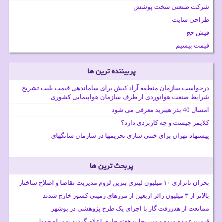
شرکت صنعتی سخت پوشش
طراحی سایت
فیش حج
قیمت بیسیم
پربیننده ترین ها
درخواست سازمان منطقه آزاد کیش برای ساماندهی قیمت بلیت تشریح
شرایط صنعت هوانوردی از طرف سازمان هواپیمایی کشوری
امسال 40 بذر هیبرید معرفی می شود
کلایمر چیست و چه کاربردی دارد؟
پیشنهاد تهران برای خنثی سازی تحریمها در سازمان شانگهای
پربحث ترین ها
بحران ناترازی ۱۰ میلیون لیتری بنزین لزوم مدیریت تقاضا و اصلاح ساختار
بالاتر از ۳ میلیون زائر اربعین از مرزهای زمینی کشور خارج شدند
ممانعت از هدررفت گاز با اجرای یک طرح پژوهشی در بوشهر
قیمت عمده میوه و سبزیجات هفته جاری اعلام گردید بهمراه جدول