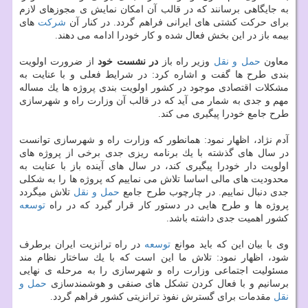
به جایگاهی برسانند كه در قالب آن امكان نمایش ی مجوزهای لازم
برای حركت كشتی های ایرانی فراهم گردد. در كنار آن
شركت
های
بیمه باز در این بخش فعال شده و كار خودرا ادامه می دهند.
معاون
حمل و نقل
وزیر راه باز
در نشست خود
از ضرورت اولویت
بندی طرح ها گفت و اشاره كرد: در شرایط فعلی و با عنایت به
مشكلات اقتصادی موجود در كشور اولویت بندی پروژه ها یك مساله
مهم و جدی به شمار می آید كه در قالب آن وزارت راه و شهرسازی
طرح جامع خودرا پیگیری می كند.
آدم نژاد، اظهار نمود: همانطور كه وزارت راه و شهرسازی توانست
در سال های گذشته با یك برنامه ریزی جدی برخی از پروژه های
اولویت دار خودرا پیگیری كند، در سال های آینده باز با عنایت به
محدودیت های مالی اساسا تلاش می نماییم كه پروژه ها را به شكلی
جدی دنبال نماییم. در چارچوب طرح جامع
حمل و نقل
تلاش میگردد
پروژه ها و طرح هایی در دستور كار قرار گیرد كه در راه
توسعه
كشور اهمیت جدی داشته باشد.
وی با بیان این كه باید موانع
توسعه
در راه ترانزیت ایران برطرف
شود، اظهار نمود: تلاش ما این است كه با یك ساختار نظام مند
مسئولیت اجتماعی وزارت راه و شهرسازی را به مرحله ی نهایی
برسانیم و با فعال كردن تشكل های صنفی و هوشمندسازی
حمل و
نقل
مقدمات برای گسترش نفوذ ترانزیتی كشور فراهم گردد.