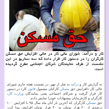
كار و درآمد: شورای عالی كار در حالی افزایش حق مسكن
كارگران را در دستور كار قرار داده كه سه سناریو در این
نشست از طرف نمایندگان شركای اجتماعی مطرح گردیده
است.
به گزارش كار و
درآمد
به نقل از مهر، در نشست هفته جاری شورای
عالی كار «افزایش حق
مسكن
كاركنان مشمول
قانون
كار» در دستور
كار قرار گرفت و شركای اجتماعی یعنی نمایندگان
وزارت كار
،
كارگران و كارفرمایان پیشنهادات خودرا نمایش دادند.
حق
مسكن
كارگران كه آخرین بار آبان ماه سال ۹۵ با افزایش ۱۰۰
درصدی از ۲۰ هزار تومان به ۴۰ هزار تومان افزایش پیدا كرد،