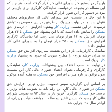
باردیگر در دستور كار شورای عالی كار قرار گرفته است. هر چند كه
این مساله در بحبوحه درخواست نمایندگان كارگری برای بازبینی در
مزد در دستور كار این شورا قرار گرفت.
با این حال در نشست اخیر شورای عالی كار سناریوهای مختلف
عنوان شد اما در نهایت هیچ یك از طرفین در این خصوص به توافق
نرسیدند. در این نشست
وزارت كار
پیشنهاد افزایش ۶۰ درصدی حق
مسكن
را نمایش داده است كه با این پیشنهاد حق
مسكن
با ۲۴ هزار
تومان افزایش به ۶۴ هزار تومان می رسد. اما نمایندگان كارگری
افزایش حق
مسكن
به ۲۵۰ هزار تومان را به شورای عالی كار
نمایش دادند.
نمایندگان كارفرمایی باز در این نشست سناریوی افزایش حق
مسكن
به میزان «رشد تورم» را مطرح نمودند كه حدودا به پیشنهاد
وزارت
كار
نزدیك است.
در نهایت به سبب اختلاف بین پیشنهادات
وزارت كار
، نمایندگان
كارگری و كارفرمایی بعنوان اعضای شورای عالی كار، این نشست
بدون توافق در باره میزان افزایش حق
مسكن
، به هفته آینده موكول
شد.
بر اساس این گزارش، سپس تصویب میزان نهایی افزایش حق
مسكن
در شورای عالی كار، این رقم باید به تصویب هیأت وزیران
برسد. حق
مسكن
كارگری آخرین بار در سال ۹۳ به تصویب شورای
عالی كار رسید كه سپس تاخیر دو ساله با موافقت هیأت وزیران، از
اواخر سال ۹۵ اجرایی شد.