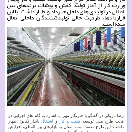
وزارت كار از آغاز تولید كفش و پوشاك برندهای بین
المللی در تولیدی های داخل خبرداد و اظهار داشت: با این
قراردادها، ظرفیت خالی تولیدكننندگان داخلی فعال
شده است.
رضا تازیكی در گفتگو با خبرنگار مهر، با اشاره به گام های اجرایی در
قالب طرح ملی توسعه
كسب و كار
و
اشتغال
پایدار(تكاپو) اظهار
داشت: این طرح معتقد است اتصال به بازارهای بین المللی، افزایش