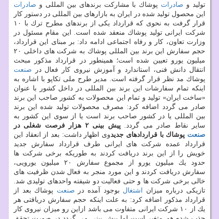
تولید و
صادرات
پوشاك با مشاركت برندهای بین المللی و
صادرات
این محصول تولید شده در ایران به بازارهای بین المللی در دستور كار
قرار گرفت به نحوی كه قرارداد یكی از برندهای مطرح ترك با ۱۰
شركت ایرانی تولید پوشاك منعقد شده است. این مقام مسئول در
وزارت تعاون، كار و رفاه اجتماعی ادامه داد: بر مبنای این قرارداد،
حجم سفارش این برند بین المللی پوشاك به شركت های داخلی ۲۰
میلیون یورو تعیین شده است؛ همینطور در قرارداد مذكور مبحث
انتقال دانش فنی، استاندارد و آموزش نیروی كار فعال در
صنعت
پوشاك مد نظر قرار گرفته است. مدیر طرح ملی تكاپو با اشاره به
اینكه تمام سفارشات این برند بین المللی در داخل كشور با عنوان
«ساخت ایران» تولید و تمام این محصولات به كشور صاحب این برند
صادر می گردد اضافه كرد: مصرف محصولات تولید شده این برند
بین المللی یا در كشور صاحب برند است یا از سوی این كشور به
سایر نقاط صادر می گردد.
پیش بینی ۲ هزار فرصت شغلی در
صنعت
پوشاك با قراردادهای جدید
وی اظهار داشت: بعد از انعقاد این
قرارداد عمده شركت های ایرانی طرف قرارداد سفارش جدید
خویش را از این برند دریافت كردند به طوریكه برخی شركت ها
حدود یك میلیون یورو از مجموع سفارش ۲۰ میلیون یورویی،
سفارش دریافت كردند و این مورد منجر به فعال شدن ظرفیت های
خالی برخی شركت ها و حتی فعالیت دو شیفته واحدهای تولیدی شد.
تازیكی درباره میزان
اشتغال
بوجود آمده در
صنعت
پوشاك بعد از
قرارداد مذكور اضافه كرد: به علت اینكه حجم سفارش دریافتی هر
یك از ۱۰ شركت ایرانی متفاوت می باشد ازاین رو میزان نیروی كار
جذب شده هم متغیر است اما پیش بینی می گردد در صورت تحقق