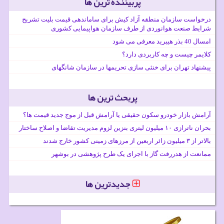
پربیننده ترین ها
درخواست سازمان منطقه آزاد کیش برای ساماندهی قیمت بلیت تشریح
شرایط صنعت هوانوردی از طرف سازمان هواپیمایی کشوری
امسال 40 بذر هیبرید معرفی می شود
کلایمر چیست و چه کاربردی دارد؟
پیشنهاد تهران برای خنثی سازی تحریمها در سازمان شانگهای
پربحث ترین ها
آرامش بازار خودرو سکون حقیقی یا آرامش قبل از موج جدید قیمت ها؟
بحران ناترازی ۱۰ میلیون لیتری بنزین لزوم مدیریت تقاضا و اصلاح ساختار
بالاتر از ۳ میلیون زائر اربعین از مرزهای زمینی کشور خارج شدند
ممانعت از هدررفت گاز با اجرای یک طرح پژوهشی در بوشهر
جدیدترین ها