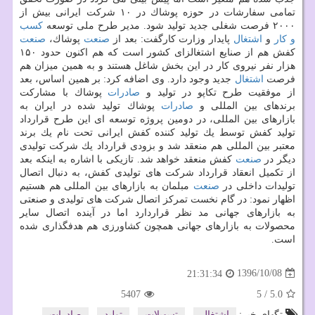
تمامی سفارشات در حوزه پوشاك در ۱۰ شركت ایرانی بیش از
۲۰۰۰ فرصت شغلی جدید تولید شود. مدیر طرح ملی توسعه
كسب
و كار
و
اشتغال
پایدار وزارت كارگفت: بعد از
صنعت
پوشاك،
صنعت
كفش هم از صنایع اشتغالزای كشور است كه هم اكنون حدود ۱۵۰
هزار نفر نیروی كار در این بخش شاغل هستند و به همین میزان هم
فرصت
اشتغال
جدید وجود دارد. وی اضافه كرد: بر همین اساس، بعد
از موفقیت طرح تكاپو در تولید و
صادرات
پوشاك با مشاركت
برندهای بین المللی و
صادرات
پوشاك تولید شده در ایران به
بازارهای بین المللی، در دومین پروژه توسعه ای این طرح قرارداد
تولید كفش توسط یك تولید كننده كفش ایرانی تحت نام یك برند
معتبر بین المللی هم منعقد شد و بزودی قرارداد یك شركت تولیدی
دیگر در
صنعت
كفش منعقد خواهد شد. تازیكی با اشاره به اینكه بعد
از تكمیل انعقاد قرارداد شركت های تولیدی كفش، به دنبال اتصال
تولیدات داخلی در
صنعت
مبلمان به بازارهای بین المللی هم هستیم
اظهار نمود: در گام نخست تمركز اتصال شركت های تولیدی و صنعتی
به بازارهای جهانی مد نظر قراردارد اما در آینده اتصال سایر
محصولات به بازارهای جهانی همچون كشاورزی هم هدفگذاری شده
است.
1396/10/08
21:31:34
5407
5
/
5.0
تگهای خبر:
اشتغال
,
تسهیلات
,
تولید
,
صادرات