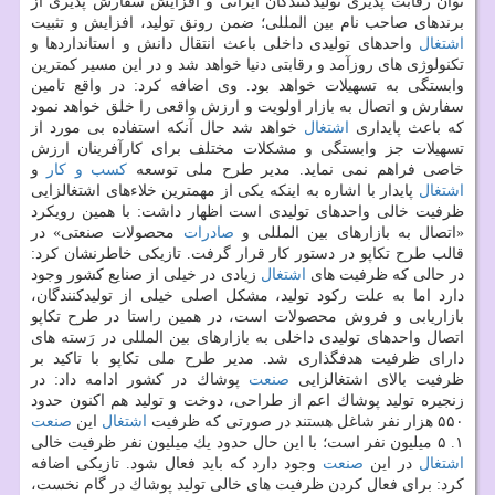
توان رقابت پذیری تولیدكنندگان ایرانی و افزایش سفارش پذیری از
برندهای صاحب نام بین المللی؛ ضمن رونق تولید، افزایش و تثبیت
اشتغال
واحدهای تولیدی داخلی باعث انتقال دانش و استانداردها و
تكنولوژی های روزآمد و رقابتی دنیا خواهد شد و در این مسیر كمترین
وابستگی به تسهیلات خواهد بود. وی اضافه كرد: در واقع تامین
سفارش و اتصال به بازار اولویت و ارزش واقعی را خلق خواهد نمود
كه باعث پایداری
اشتغال
خواهد شد حال آنكه استفاده بی مورد از
تسهیلات جز وابستگی و مشكلات مختلف برای كارآفرینان ارزش
خاصی فراهم نمی نماید. مدیر طرح ملی توسعه
كسب و كار
و
اشتغال
پایدار با اشاره به اینكه یكی از مهمترین خلاءهای اشتغالزایی
ظرفیت خالی واحدهای تولیدی است اظهار داشت: با همین رویكرد
«اتصال به بازارهای بین المللی و
صادرات
محصولات صنعتی» در
قالب طرح تكاپو در دستور كار قرار گرفت. تازیكی خاطرنشان كرد:
در حالی كه ظرفیت های
اشتغال
زیادی در خیلی از صنایع كشور وجود
دارد اما به علت ركود تولید، مشكل اصلی خیلی از تولیدكنندگان،
بازاریابی و فروش محصولات است، در همین راستا در طرح تكاپو
اتصال واحدهای تولیدی داخلی به بازارهای بین المللی در رَسته های
دارای ظرفیت هدفگذاری شد. مدیر طرح ملی تكاپو با تاكید بر
ظرفیت بالای اشتغالزایی
صنعت
پوشاك در كشور ادامه داد: در
زنجیره تولید پوشاك اعم از طراحی، دوخت و تولید هم اكنون حدود
۵۵۰ هزار نفر شاغل هستند در صورتی كه ظرفیت
اشتغال
این
صنعت
۱. ۵ میلیون نفر است؛ با این حال حدود یك میلیون نفر ظرفیت خالی
اشتغال
در این
صنعت
وجود دارد كه باید فعال شود. تازیكی اضافه
كرد: برای فعال كردن ظرفیت های خالی تولید پوشاك در گام نخست،