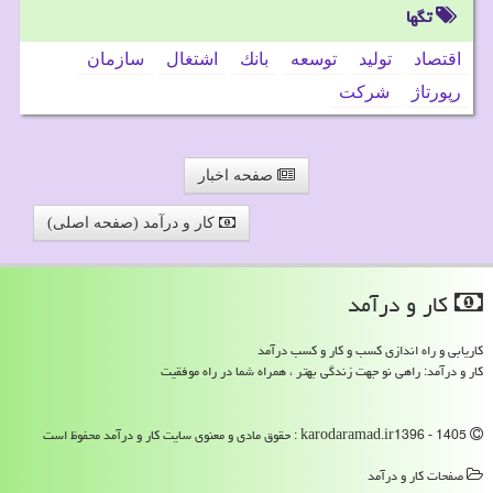
تگها
اقتصاد
تولید
توسعه
بانك
اشتغال
سازمان
رپورتاژ
شركت
صفحه اخبار
کار و درآمد (صفحه اصلی)
كار و درآمد
کاریابی و راه اندازی کسب و کار و کسب درآمد
کار و درآمد: راهی نو جهت زندگی بهتر ، همراه شما در راه موفقیت
karodaramad.ir1396 - 1405 : حقوق مادی و معنوی سایت كار و درآمد محفوظ است
صفحات كار و درآمد