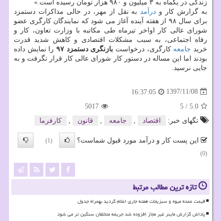
زندگی در یكماه به ۳ میلیون و ۹۸۰ هزار تومان رسیده است.»
به گزارش كار و
درآمد
به نقل از مهر، در حالی مذاكرات دستمزد
برای سال ۹۸ از هفته آینده آغاز می شود كه نمایندگان كارگری عضو
شورای عالی كار اواخر تیرماه طی مكاتبه با وزارت تعاون، كار و
رفاه اجتماعی، به سبب مشكلات اقتصادی و كاهش شدید قدرت
خرید
جامعه
كارگری، درخواست
بازنگری دستمزد ۹۷
را نمایش داده
بودند اما این مساله در دستور كار شورای عالی كار قرار نگرفت و به
جایی نرسید.
1397/11/08
16:37:05
5017
5
/
5.0
تگهای خبر:
اقتصاد
,
جامعه
,
قانون
,
كارفرما
این پست کار و درآمد مورد قبول شماست؟
(1)
(0)
تازه ترین مطالب مرتبط
قیمت عمده میوه و سبزیجات هفته جاری اعلام گردید بهمراه جدول
پاداش گزارش ماینر غیر مجاز افزوده شد جریمه متخلفان سنگین تر می شود