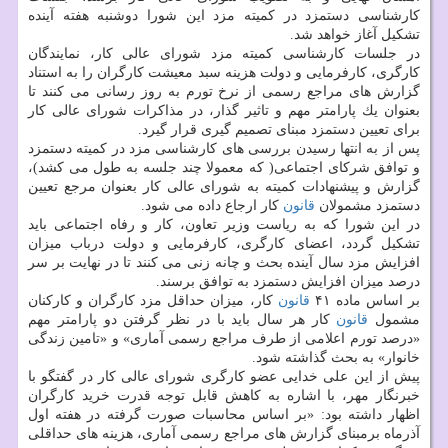
كارشناسی دستمزد در كمیته مزد این شورا دوشنبه هفته آینده
تشكیل آغاز خواهد شد.
در جلسات كارشناسی كمیته مزد شورای عالی كار، نمایندگان
كارگری، كارفرمایی و دولت هزینه سبد معیشت كارگران را به استناد
گزارش های مراجع رسمی از نرخ تورم به روز رسانی می كنند تا
بعنوان یك پارامتر مهم و تاثیر گذار، در مذاكرات شورای عالی كار
برای تعیین دستمزد مبنای تصمیم گیری قرار گیرد.
پس از به انتها رسیدن بررسی های كارشناسی مزد در كمیته دستمزد
و توافق شركای اجتماعی( كه معمولا چند جلسه به طول می كشد)،
گزارش و پیشنهادات كمیته به شورای عالی كار بعنوان مرجع تعیین
دستمزد مشمولان
قانون
كار ارجاع داده می شود.
در این شورا كه به ریاست وزیر تعاون، كار و رفاه اجتماعی باید
تشكیل گردد، اعضای كارگری، كارفرمایی و دولت درباب میزان
افزایش مزد سال آینده بحث و چانه زنی می كنند تا در نهایت بر سر
درصد میزان افزایش دستمزد به توافق برسند.
بر اساس ماده ۴۱
قانون
كار، میزان حداقل مزد كارگران و كاركنان
مشمول
قانون
كار هر سال باید با در نظر گرفتن دو پارامتر مهم
«درصد تورم اعلامی از طرف مراجع رسمی آماری» و «تامین زندگی
خانوار» به بحث گذاشته شود.
پیش از این علی خدایی عضو كارگری شورای عالی كار در گفتگو با
خبرنگار مهر، با اشاره به كاهش قابل توجه قدرت خرید كارگران
اظهار داشته بود: «بر اساس محاسبات صورت گرفته در هفته اول
آذرماه برمبنای گزارش های مراجع رسمی آماری، هزینه های حداقلی