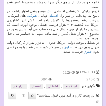
خاتمه خواهد داد. از سوی دیگر سرعت رشد دستمزدها كمتر شده
است.
كریس راپكی، كارشناس اقتصادی
بانك
میتسوبیشی اظهار داشت: در
پاسخ به تهدیدات بر سر راه
اقتصاد
جهانی،
شركت
های آمریكایی
سرعت رشد دستمزدها را كاهش داده اند. بخش غیر كشاورزی
آمریكا ماه گذشته ۳۰۴ هزار فرصت شغلی بوجود آورده است كه
بیشترین مقدار از فوریه سال قبل به حساب می آید. با این وجود در
مجموع ۷۰ هزار شغل كمتر از سه ماهه منتهی به دسامبر سال قبل
بوجود آمده است.
در تعطیلی موقت دولت آمریكا، حدود ۸۰۰ هزار نفر از كاركنان دولت
فدرال بدون دریافت
حقوق
بر سر كار خود حاضر شدند یا به مرخصی
بدون
حقوق
فرستاده شدند.
1397/11/13
15:29:09
5004
5
/
5.0
تگهای خبر:
استخدام
,
اشتغال
,
اقتصاد
,
بازار كار
این پست کار و درآمد مورد قبول شماست؟
(1)
(0)