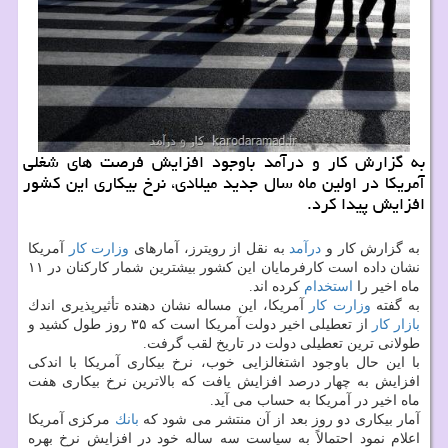
به گزارش كار و درآمد باوجود افزایش فرصت های شغلی
آمریكا در اولین ماه سال جدید میلادی، نرخ بیكاری این كشور
افزایش پیدا كرد.
به گزارش كار و
درآمد
به نقل از رویترز، آمارهای
وزارت كار
آمریكا
نشان داده است كارفرمایان این كشور بیشترین شمار كاركنان در ۱۱
ماه اخیر را
استخدام
كرده اند.
به گفته
وزارت كار
آمریكا، این مساله نشان دهنده تأثیرپذیری اندك
بازار كار
از تعطیلی اخیر دولت آمریكا است كه ۳۵ روز طول كشید و
طولانی ترین تعطیلی دولت در تاریخ لقب گرفت.
با این حال باوجود اشتغالزایی خوب، نرخ بیكاری آمریكا با اندكی
افزایش به چهار درصد افزایش یافت كه بالاترین نرخ بیكاری هفت
ماه اخیر در آمریكا به حساب می آید.
آمار بیكاری دو روز بعد از آن منتشر می شود كه
بانك
مركزی آمریكا
اعلام نمود احتمالاً به سیاست سه ساله خود در افزایش نرخ بهره