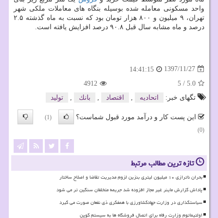
واحد مسكونی معامله شده بوسیله بنگاه های معاملات ملكی شهر
تهران، ۹ میلیون و ۸۰۰ هزار تومان بود كه نسبت به ماه گذشته ۲.۵
درصد و ماه مشابه سال قبل ۹۰.۸ درصد افزایش یافته است.
1397/11/27
14:41:15
4912
5
/
5.0
تگهای خبر:
اتحادیه
,
اقتصاد
,
بانك
,
تولید
این پست کار و درآمد مورد قبول شماست؟
(1)
(0)
تازه ترین مطالب مرتبط
بحران ناترازی ۱۰ میلیون لیتری بنزین لزوم مدیریت تقاضا و اصلاح ساختار
پاداش گزارش ماینر غیر مجاز افزوده شد جریمه متخلفان سنگین تر می شود
سیاستگذاری در وزارت جهادکشاورزی با همفکری ذی نفعان صورت می گیرد
اولتیماتوم وزارت رفاه برای اتصال فروشگاه ها به سیستم کوپن