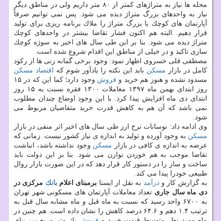
محله ها نیاز به متراژهای كمتر از ۸۰ متر داریم ولی در مناطق دیگر
نیاز به واحدهای بزرگ متراژ دیده می شود. پس نمی توانیم صرفاً
آپارتمان های كوچك یا بزرگ متراژ را ملاك برنامه ریزی برای تولید
قرار دهیم. البته هم اكنون فشار تقاضا بیشتر در واحدهای كوچك
متراژ دیده می شود. بنا بر این طی سال های اخیر به سوژه كوچك
سازی تاكید و در خیلی از مناطق این اقدام شروع شده است.
مصطفی قلی خسروی اظهار نمود: وجود برخی گمانه زنی ها از ركود
كامل در بازار
مسكن
باید این نكته را یادآور شوم كه
اقتصاد
مسكن
مسدود نشده و هنوز هم خرید و
فروش
وجود دارد؛ كما این كه در ۱۵
روز ابتدای بهمن ماه ۱۳۹۷ معاملات ۱۳۰۰ فقره نسبت به ۱۵ روز
ابتدای دی ماه افزایش پیدا كرد. با این وجود اوضاع چندان مطلوب
نمی باشد كه آن هم به كاهش قدرت خرید متقاضیان مربوط می
شود.
وی ادامه داد: نوسانات نرخ ارز طی سال های اخیر اثر منفی در بازار
مسكن
به وجود آورده و تولید به اندازه ی نیاز كشور نیست. زمانی كه
عرضه به اندازه ی كافی در بازار
مسكن
وجود نداشته باشد، انباشت
تقاضا موجب به هم خوردن توازن می شود. بنا بر این دولت باید
ساخت و ساز را در دستور كار قرار دهد كه در این صورت بازار روال
طبیعی خودرا پیدا می كند.
به گزارش كار و
درآمد
به نقل از ایسنا
برمبنای اعلام
بانك
مركزی در
دی ماه سال جاری
تعداد معاملات آپارتمان های مسكونی شهر تهران
به ۶۷۰۰ واحد رسید كه نسبت به ماه قبل و ماه مشابه سال قبل به
ترتیب ۱.۴ دهم و ۶۴.۶ درصد كاهش را نشان داده است. هم چنین در
ماه مورد نظر متوسط قیمت خرید و
فروش
یك متر مربع زیر بنای