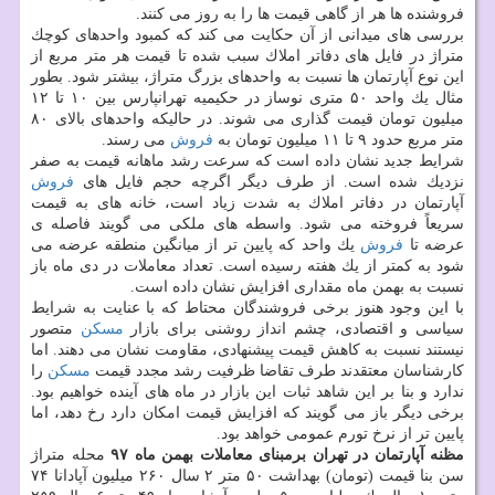
فروشنده ها هر از گاهی قیمت ها را به روز می كنند.
بررسی های میدانی از آن حكایت می كند كه كمبود واحدهای كوچك
متراژ در فایل های دفاتر املاك سبب شده تا قیمت هر متر مربع از
این نوع آپارتمان ها نسبت به واحدهای بزرگ متراژ، بیشتر شود. بطور
مثال یك واحد ۵۰ متری نوساز در حكیمیه تهرانپارس بین ۱۰ تا ۱۲
میلیون تومان قیمت گذاری می شوند. در حالیكه واحدهای بالای ۸۰
متر مربع حدود ۹ تا ۱۱ میلیون تومان به
فروش
می رسند.
شرایط جدید نشان داده است كه سرعت رشد ماهانه قیمت به صفر
نزدیك شده است. از طرف دیگر اگرچه حجم فایل های
فروش
آپارتمان در دفاتر املاك به شدت زیاد است، خانه های به قیمت
سریعاً فروخته می شود. واسطه های ملكی می گویند فاصله ی
عرضه تا
فروش
یك واحد كه پایین تر از میانگین منطقه عرضه می
شود به كمتر از یك هفته رسیده است. تعداد معاملات در دی ماه باز
نسبت به بهمن ماه مقداری افزایش نشان داده است.
با این وجود هنوز برخی فروشندگان محتاط كه با عنایت به شرایط
سیاسی و اقتصادی، چشم انداز روشنی برای بازار
مسكن
متصور
نیستند نسبت به كاهش قیمت پیشنهادی، مقاومت نشان می دهند. اما
كارشناسان معتقدند طرف تقاضا ظرفیت رشد مجدد قیمت
مسكن
را
ندارد و بنا بر این شاهد ثبات این بازار در ماه های آینده خواهیم بود.
برخی دیگر باز می گویند كه افزایش قیمت امكان دارد رخ دهد، اما
پایین تر از نرخ تورم عمومی خواهد بود.
مظنه آپارتمان در تهران برمبنای معاملات بهمن ماه ۹۷
محله متراژ
سن بنا قیمت (تومان) بهداشت ۵۰ متر ۲ سال ۲۶۰ میلیون آپادانا ۷۴