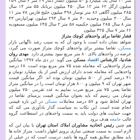
متر ۱۰ سال یك میلیارد و ۵۰ میلیون آبشار دمار ۴۹ متر ۶ سال ۲۵۹
میلیون ازگل ۶۲ متر ۱۲ سال ۴۵۰ میلیون بریانك ۵۵ متر ۱۴ سال
۲۸۵ میلیون آگاهی ۸۶ متر نوساز ۴۹۸ میلیون خلیج فارس ۷۸ متر ۱۱
سال ۴۰۰ میلیون وحیدیه ۴۰ متر ۷ سال ۲۹۳ میلیون تهرانپارس ۴۳
متر ۸ سال ۲۸۵ میلیون حكیمیه ۵۸ متر ۲ سال ۶۴۵ میلیون مسعودیه
۶۶ متر ۷ سال ۳۲۵ میلیون
فشار تقاضا برای واحدهای كوچك متراژ
شواهد نشان داده است با وجود آن كه به سبب رشد ناگهانی بازار
مسكن
، تقاضا بیشتر برای واحدهای كوچك متراژ صورت می گیرد،
عرضه در واحدهای بالای ۸۰ متر مربع نمود بیشتری دارد.
مهدی روان
شادنیا، كارشناس
اقتصاد
مسكن
می گوید: در دی ماه ۱۳۹۷ میانگین
متراژ واحدهایی كه معامله شده ۷۵ متر مربع بوده است. ۶۸ درصد
واحدهایی كه معامله شدند دارای ارزش كمتر از یك میلیارد تومان و
۴۱ درصد كمتر از ۵۰۰ میلیون تومان بوده اند. اگر میانگین قیمت
شهر تهران كه ۹ میلیون و ۸۰۰ هزار تومان است را در میانگین متراژ
تقاضا یعنی ۷۵ متر مربع ضرب نماییم به عدد تقریبی ۷۵۰ میلیون
تومان می رسیم كه باید بعنوان میانگین قیمت برمبنای تقاضا در
تهران لحاظ شود و ۵۷ درصد معاملات
مسكن
در این بازه قیمتی
انجام شده است. این نكات به سیاست گذار یادآوری می كند كه
جهت حمایت های دولت باید به سمت واحدهای در استطاعت گروه
غالب
جامعه
هدف برود.
هم چنین
رئیس اتحادیه مشاوران املاك استان تهران
با بیان این كه
لازم است به سمت صنعتی سازی برویم اظهار داشت: متراژ خانه ها
باید مطابق سلایق همه گروه ها باشد. درست است كه در خیلی از