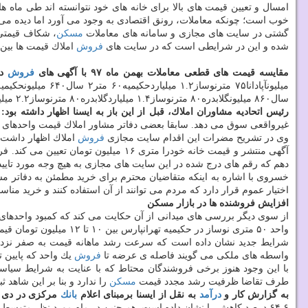
امسال و تعیین قیمت های بالا برای خانه های خود نتوانسته اند طی ماه ه
خوب است؛ چونكه معاملات، رونق اقتصادی به وجود می آورد اما دیده می
گشتی در سایت های مجازی و سامانه های معاملات
مسكن
شده و این در شرایطی است كه در سایت های
فروش
املاك قیمت ها بین ۷۵۰ میلیون تا ۱.۲ میلیارد تومان آگهی می شود كه نشان دهنده هرج و مرج قیمتی در فضای مجازی ا
مقایسه قیمت های قطعی معاملات بهمن ماه ۹۷ با آگهی های
فروش
در
سال۸۶۰ میلیونگلابدره۸۰ مترنوساز۱.۴ میلیاردگلابدره۸۰ مترنوساز۲.۲ میلیاردنارمك۶۲ مترنوساز۷۸۹ میلیوننارمك۶۲ مترنوساز۹۸۰ میلیونآهنگ۱۰۰ مترنوساز۷۷۰ میلیونآهنگ۱۰۰ مترنوساز۹۲۵ میلیون
رئیس اتحادیه مشاوران املاك، قبل از این باز به ایسنا اظهار داشته بود:
غیرواقعی سوق می دهد. سابقا بعضی دفاتر مشاور املاك قیمت واحدهای مس
وی در تشریح مضرات این اقدام سایت مجازی
فروش
املاك اظهار داشت: بطور مثال
آگهی منتشر و قیمت خانه خودرا متری ۶
دهم كه رقم های درج شده در این سایت های مجازی به هیچ وجه مورد تایید ن
خسروی با اشاره به اینكه متقاضیان محترم برای خرید مطمئن به دفاتر مشا
اختیار عموم قرار دارد كه مردم می توانند از آن استفاده كنند و خرید مناس
افزایش فروشنده ها در بازار مسكن
از سوی دیگر بررسی های میدانی از آن حكایت می كند كه كمبود واحدهای ك
واحد ۵۰ متری نوساز در حكیمیه تهرانپارس بین ۱۰ تا ۱۲ میلیون تومان قیمت گذاری می شوند. در حالیكه واحدهای بالای ۸۰ متر مربع حدود ۹ تا ۱۱ میلیون تومان به
شرایط جدید نشان داده است كه سرعت رشد ماهانه قیمت به صفر نزد
واسطه های ملكی می گویند فاصله ی عرضه تا
فروش
یك واحد كه پایین 
با این وجود هنوز برخی فروشندگان محتاط كه با عنایت به شرایط سیاس
طرف تقاضا ظرفیت رشد مجدد قیمت
مسكن
را ندارد و بنا بر این شاهد 
به گزارش كار و
درآمد
به نقل از ایسنا برمبنای اعلام
بانك
مركزی در دی م
۶۴.۶ درصد كاهش را نشان داده است. هم چنین در ماه مورد نظر متوسط قیمت خرید و