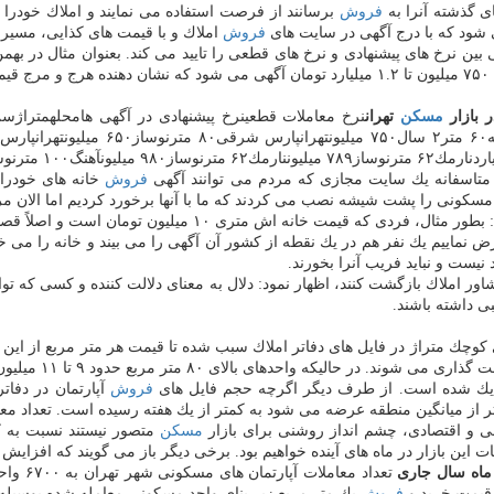
ای گذشته آنرا به
فروش
برسانند از فرصت استفاده می نمایند و املاك خودر
 شود كه با درج آگهی در سایت های
فروش
املاك و با قیمت های كذایی، مسیر 
ست.
 بازار
مسكن
تهران
متاسفانه یك سایت مجازی كه مردم می توانند آگهی
فروش
خانه های خودرا 
كونی را پشت شیشه نصب می كردند كه ما با آنها برخورد كردیم اما الان مر
، فردی كه قیمت خانه اش متری ۱۰ میلیون تومان است و اصلاً قصد
۱ میلیون تومان تعیین می كند. فرض نماییم یك نفر هم در یك نقطه از كشور آن آگهی را می بی
یست و نباید فریب آنرا بخورند.
ور املاك بازگشت كنند، اظهار نمود: دلال به معنای دلالت كننده و كسی كه تو
بی داشته باشند.
وچك متراژ در فایل های دفاتر املاك سبب شده تا قیمت هر متر مربع از این نو
یك شده است. از طرف دیگر اگرچه حجم فایل های
فروش
آپارتمان در دفات
تر از میانگین منطقه عرضه می شود به كمتر از یك هفته رسیده است. تعداد مع
ی و اقتصادی، چشم انداز روشنی برای بازار
مسكن
متصور نیستند نسبت به ك
ثبات این بازار در ماه های آینده خواهیم بود. برخی دیگر باز می گویند كه افزایش
اه سال جاری
فروش