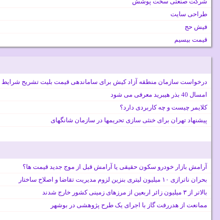
شرکت صنعتی سخت پوشش
طراحی سایت
فیش حج
قیمت بیسیم
درخواست سازمان منطقه آزاد کیش برای ساماندهی قیمت بلیت تشریح شرایط 
امسال 40 بذر هیبرید معرفی می شود
کلایمر چیست و چه کاربردی دارد؟
پیشنهاد تهران برای خنثی سازی تحریمها در سازمان شانگهای
آرامش بازار خودرو سکون حقیقی یا آرامش قبل از موج جدید قیمت ها؟
بحران ناترازی ۱۰ میلیون لیتری بنزین لزوم مدیریت تقاضا و اصلاح ساختار
بالاتر از ۳ میلیون زائر اربعین از مرزهای زمینی کشور خارج شدند
ممانعت از هدررفت گاز با اجرای یک طرح پژوهشی در بوشهر