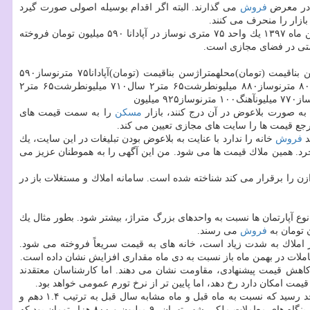
ا در معرض
فروش
می گذارند. البته اگر اقدام بوسیله اصولی صورت گیرد
بازار را منحرف می كنند.
، شكاف قیمتی بین نرخ های پیشنهادی و نرخ های قطعی را تایید می كند. بعنوان مثال در بهمن ماه ۱۳۹۷ یك واحد ۷۵ متری نوساز در آپادانا ۵۹۰ میلیون تومان فروخته
نرخ معاملات قطعینرخ پیشنهادی در آگهی هامحلهمتراژسن بناقیمت (تومان)محلهمتراژسن بناقیمت (تومان)آپادانا۷۵ مترنوساز۵۹۰
میلیونآپادانا۷۵ مترنوساز۱.۲ میلیاردحكیمیه۶۰ متر۲ سال۶۴۰ میلیونحكیمیه۶۰ متر۲ سال۷۵۰ میلیونتهرانپارس شرقی۸۰ مترنوساز۶۵۰ میلیونتهرانپارس۸۰ مترنوساز۸۸۰ میلیونطرشت۶۵ متر۲ سال۷۱۰ میلیونطرشت۶۵ متر۲
به صورت بلاعوض در آن درج كنند، بازار
مسكن
را به سمت قیمت های
جع قیمت ها را سایت های مجازی تعیین می كند.
فروش
خانه را ندارد با عنایت به بلاعوض بودن تبلیغات در این سایت، یك
ند و خانه را می خرد. همین ملاك قیمت ها می شود. من این آگهی را به هموطنان عزیز می
ازن را برقرار می كند شناخته شده است. سامانه املاك و مستغلات باز در
ع آپارتمان ها نسبت به واحدهای بزرگ متراژ، بیشتر شود. بطور مثال یك
فروش
می رسند.
ر املاك به شدت زیاد است، خانه های به قیمت سریعاً فروخته می شود.
املات در بهمن ماه باز نسبت به دی ماه مقداری افزایش نشان داده است.
اهش قیمت پیشنهادی، مقاومت نشان می دهند. اما كارشناسان معتقدند
 قیمت امكان دارد رخ دهد، اما پایین تر از نرخ تورم عمومی خواهد بود.
تعداد معاملات آپارتمان های مسكونی شهر تهران به ۶۷۰۰ واحد رسید كه نسبت به ماه قبل و ماه مشابه سال قبل به ترتیب ۱.۴ دهم و
یك متر مربع زیر بنای واحد مسكونی معامله شده بوسیله بنگاه های معاملات ملكی شهر تهران، ۹ میلیون و ۸۰۰ هزار تومان بود كه