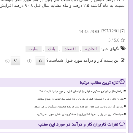
نسبت به ماه گذشته ۲.۵ درصد و ماه مشابه سال قبل ۹۰.۸ درصد افزایش یافته است.
1397/12/01
14:43:28
5
/
5.0
تگهای خبر:
اتحادیه
,
اقتصاد
,
بانك
,
سایت
این پست کار و درآمد مورد قبول شماست؟
(0)
(1)
تازه ترین مطالب مرتبط
آرامش بازار خودرو سکون حقیقی یا آرامش قبل از موج جدید قیمت ها؟
بحران ناترازی ۱۰ میلیون لیتری بنزین لزوم مدیریت تقاضا و اصلاح ساختار
پاداش گزارش ماینر غیر مجاز افزوده شد جریمه متخلفان سنگین تر می شود
سیاستگذاری در وزارت جهادکشاورزی با همفکری ذی نفعان صورت می گیرد
نظرات کاربران کار و درآمد در مورد این مطلب