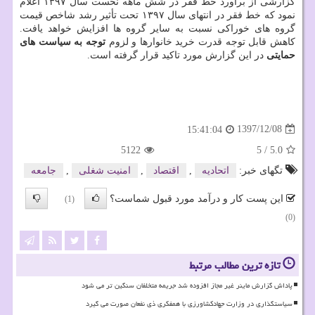
گزارشی از برآورد خط فقر در شش ماهه نخست سال ۱۳۹۷ اعلام
نمود كه خط فقر در انتهای سال ۱۳۹۷ تحت تأثیر رشد شاخص قیمت
گروه های خوراكی نسبت به سایر گروه ها افزایش خواهد یافت.
كاهش قابل توجه قدرت خرید خانوارها و لزوم
توجه به سیاست های
حمایتی
در این گزارش مورد تاكید قرار گرفته است.
1397/12/08
15:41:04
5122
5
/
5.0
تگهای خبر:
اتحادیه
,
اقتصاد
,
امنیت شغلی
,
جامعه
این پست کار و درآمد مورد قبول شماست؟
(1)
(0)
تازه ترین مطالب مرتبط
پاداش گزارش ماینر غیر مجاز افزوده شد جریمه متخلفان سنگین تر می شود
سیاستگذاری در وزارت جهادکشاورزی با همفکری ذی نفعان صورت می گیرد