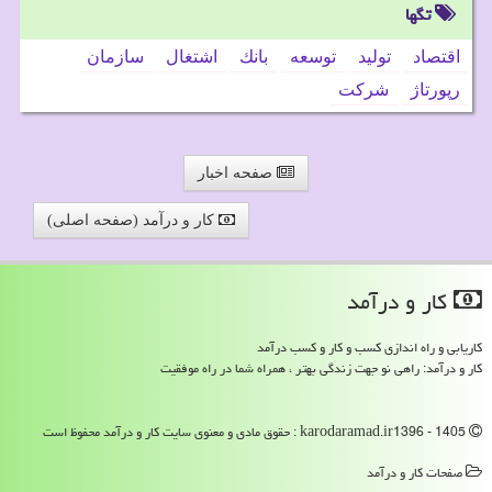
تگها
اقتصاد
تولید
توسعه
بانك
اشتغال
سازمان
رپورتاژ
شركت
صفحه اخبار
کار و درآمد (صفحه اصلی)
كار و درآمد
کاریابی و راه اندازی کسب و کار و کسب درآمد
کار و درآمد: راهی نو جهت زندگی بهتر ، همراه شما در راه موفقیت
karodaramad.ir1396 - 1405 : حقوق مادی و معنوی سایت كار و درآمد محفوظ است
صفحات كار و درآمد