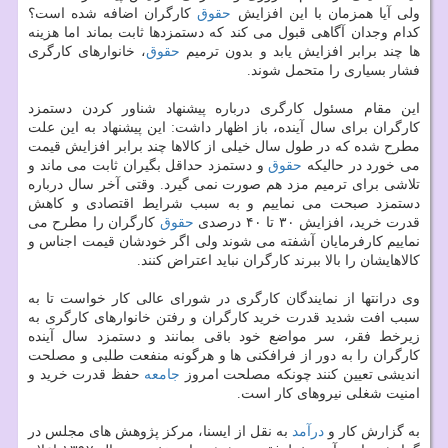
ولی آیا همزمان با این افزایش
حقوق
كارگران اضافه شده است؟
كدام وجدان آگاهی قبول می كند كه دستمزدها ثابت بماند اما هزینه
ها چند برابر افزایش یابد و بدون ترمیم
حقوق
، خانوارهای كارگری
فشار بسیاری را متحمل شوند.
این مقام مسئول كارگری درباره پیشنهاد شناور كردن دستمزد
كارگران برای سال آینده، باز اظهار داشت: این پیشنهاد به این علت
مطرح شده كه در طول سال خیلی از كالاها چند برابر افزایش قیمت
می خورد در حالیكه
حقوق
و دستمزد حداقل بگیران ثابت می ماند و
تلاشی برای ترمیم مزد هم صورت نمی گیرد. وقتی آخر سال درباره
دستمزد صبحت می نماییم و به سبب شرایط اقتصادی و كاهش
قدرت خرید، افزایش ۳۰ تا ۴۰ درصدی
حقوق
كارگران را مطرح می
نماییم كارفرمایان آشفته می شوند ولی اگر خودشان قیمت اجناس و
كالاهایشان را بالا ببرند كارگران نباید اعتراض كنند.
وی درانتها از نمایندگان كارگری در شورای عالی كار خواست تا به
سبب افت شدید قدرت خرید كارگران و رفتن خانوارهای كارگری به
زیرخط فقر، سر مواضع خود باقی بمانند و دستمزد سال آینده
كارگران را به دور از فرافكنی ها و هرگونه منفعت طلبی و مصلحت
اندیشی تعیین كنند چونكه مصلحت امروز
جامعه
حفظ قدرت خرید و
امنیت شغلی نیروهای كار است.
به گزارش كار و
درآمد
به نقل از ایسنا، مركز پژوهش های مجلس در