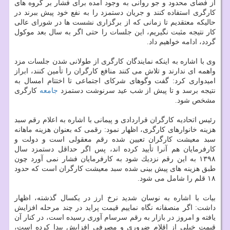
از فضای محدود و جو روانی به وجود آمده برای فشار بر گروه های
كارگری استفاده كنند و جریان دستمزد را به نفع خود پیش ببرند در
حالیكه معتقدیم تا زمانی كه از برگزاری نشست ها در شورای عالی
كار نتیجه مثبت نگیریم، این جلسات را حتی اگر به سال بعد موكول
گردد، ادامه خواهیم داد.
وی با اشاره به اینكه نمایندگان كارگری از طولانی شدن جلسات مزد
واهمه ای ندارند و تلاش می كنند منافع كارگران را تأمین كنند، ابراز
امیدواری كرد: گفت وگوهای شركای اجتماعی تا اختتام امسال به
نتیجه برسد و تا پیش از شب عید سرنوشت دستمزد
جامعه
كارگری
مشخص شود.
رئیس اتحادیه كارگران قراردادی و پیمانی با اشاره به اعلام رقم سبد
هزینه خانوارهای كارگری، اظهار نمود: رقمی كه بعنوان هزینه ماهانه
سبد معیشت كارگران تعیین شده رقم معقولی است و دولت و
كارفرمایان هم آنرا تأیید كرده اند، پس اگر حداقل دستمزد سال
۱۳۹۸ به این رقم نزدیك شود به كارفرمایان فشار نمی آورد چون
طبق هزینه های پیش بینی شده سبد معیشت كارگران است كه حدود
۱۸ قلم را شامل می شود.
بیات با اشاره به نوسان شدید نرخ ارز در یكسال گذشته، اظهار
داشت: اگر منصفانه نگاه نماییم قیمت پراید در چند مرحله افزایش
یافته و امروز در بازار به رقم سرسام آوری رسیده است، در كنار آن
قیمت خیلی از اقلام ضروری و مصرفی افزایش پیدا كرده است،