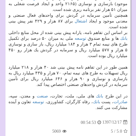
موجود) بازسازی و نوسازی (۲۱۶۵ واحد و ایجاد فرصت شغلی به
میزان ۵۱ هزار نفر برنامه ریزی شده است.
همچنین تأمین سرمایه در گردش برای واحدهای فعال صنعتی و
معدنی موجود و ایجاد
اشتغال
برای ۸۷ هزار و ۴۲۹ نفر پیش بینی
شده است.
بر اساس این تفاهم نامه، یارانه پیش بینی شده از محل منابع داخلی
بانك
ها و منابع صندوق
توسعه
ملی به میزان ۵۰ درصد برای تكمیل
طرح های نیمه تمام ۳ هزار و ۱۸۴ میلیارد ریال، باز سازی و نوسازی
۵ هزار و ۵۷۷ میلیارد ریال و سرمایه در گردش یك هزار رو ۴۵۰
میلیارد ریال بوده است.
همین طور در این تفاهم نامه پیش بینی شد ۴۰ هزار و ۲۱۸ میلیارد
ریال تسهیلات به طرح های نیمه تمام، ۷۰ هزار و ۴۳۵ میلیارد ریال به
بازسازی و نوسازی و ۹۰ هزار و ۶۴۶ میلیارد ریال برای تأمین
سرمایه در گردش واحدهای صنعتی اختصاص پیدا كند.
در این طرح
بانك
های ملی، ملت، تجارت،
صنعت
و معدن، سپه،
صادرات
، پست
بانك
، رفاه كارگران، كشاورزی،
توسعه
تعاون و آینده
مشاركت می كنند.
1397/12/17
00:54:53
5069
5
/
5.0