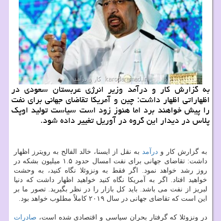
به گزارش كار و درآمد وزیر انرژی عربستان سعودی در
اظهاراتی اظهار داشت: چین و آمریكا تقاضای جهانی برای نفت
را پیش خواهند برد اما هنوز زود است سیاست تولید اوپك
پلاس در دیدار این گروه در آوریل تغییر داده شود.
به گزارش كار و
درآمد
به نقل از ایسنا، خالد الفالح به رویترز اظهار
داشت: تقاضای جهانی برای نفت امسال حدود ۱.۵ میلیون بشكه در
روز رشد خواهد نمود. اگر فقط به ونزوئلا نگاه كنید، به وحشت
خواهید افتاد. اگر به آمریكا نگاه كنید خواهید اظهار داشت كه دنیا
لبریز از نفت می باشد. باید كل بازار را در نظر بگیرید. تصور ما بر
این است كه تقاضای جهانی در سال ۲۰۱۹ كاملاً مطلوب خواهد بود.
در ونزوئلا كه گرفتار بحران سیاسی و اقتصادی شده است،
صادرات