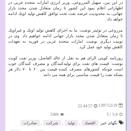
در این بین، سهیل المزروعی، وزیر انرژی امارات متحده عربی در
اظهاراتی اعلام نمود این كشور تا زمان متعادل شدن مجدد بازار
جهانی، به محدودیت عرضه نفت تحت توافق كاهش تولید اوپك ادامه
خواهد داد.
مزروعی در توئیتر نوشت: ما به اجرای كاهش تولید اوپك و غیراوپك
تا زمان متعادل شدن مجدد بازار جهانی ادامه خواهیم داد. وی در
توییت دیگری نوشت: امارات متحده عربی در فوریه به تعهدات
كاهش تولید خود عمل كرد.
روزنامه كویتی الرای هم به نقل از خالد الفاضل، وزیر نفت كویت
نوشت: قیمت های نفت برای تولیدكنندگان و مصرف كنندگان خوب
است چونكه كشورهای مصرف كننده قیمت بین ۶۰ تا ۷۰ دلار هر
بشكه نفت را قیمت مناسبی برای همه می دانند.
1397/12/19
22:44:57
5369
5
/
5.0
تگهای خبر:
اقتصاد
,
تولید
,
شركت
,
صادرات