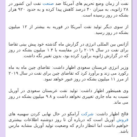
نفت از زمان وضع تحریم های آمریكا ضد
صنعت
نفت این كشور در
۲۸ ژانویه، به میزان ۴۰ درصد كاهش پیدا كرده و به حدود ۹۲۰ هزار
بشكه در روز رسیده است.
از سوی دیگر تولید نفت آمریكا در فوریه به بیشتر از ۱۲ میلیون
بشكه در روز رسید.
آژانس بین المللی انرژی در گزارش ماه گذشته خود پیش بینی تقاضا
برای نفت در سال ۲۰۱۹ را در مقایسه با ۱.۴ میلیون بشكه در روز
كه در گزارش ژانویه برآورد كرده بود، بدون تغییر نگه داشت.
وزیر انرژی عربستان سعودی اظهار داشت: تقاضای چین ماه به ماه
ركورد می زند و برآورد كرد كه تقاضای چین برای نفت در سال ۲۰۱۹
از مرز ۱۱ میلیون بشكه در روز عبور خواهد نمود.
وی همینطور اظهار داشت: تولید نفت عربستان سعودی در آوریل
نسبت به ماه جاری تغییری نخواهد داشت و ۹.۸ میلیون بشكه در روز
می ماند.
فالح اظهار داشت:
شركت
آرامكو در حال نهایی كردن سهمیه های
فروش
آوریل است كه درباره آن تا روز دوشنبه اطلاعات بیشتری
خواهیم داشت اما انتظار دارم كه وضعیت تولید آوریل مشابه مارس
باشد.