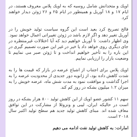
اوپك و متحدانش شامل روسیه كه به اوپك پلاس معروف هستند، در
ایام ۱۷ و ۱۸ آوریل و همینطور در ایام ۲۵ و ۲۶ ژوئن دیدار خواهند
كرد.
فالح تصریح كرد بعید است این گروه سیاست تولید خویش را در
آوریل تغییر دهد و اگر لازم باشد در ژوئن تغییراتی اعمال خواهد نمود.
وی اظهار داشت: تا آوریل خواهیم دید كه آیا اختلالات غیرمنتظره در
جای دیگری روی خواهد داد یا خیر در غیر این صورت تصمیم گیری در
این باره را به تأخیر خواهیم انداخت و تا ژوئن صبر می نماییم تا
وضعیت بازار را ارزیابی نماییم.
اوپك پلاس برای اجتناب از اشباع عرضه در بازار كه قیمت ها را به
شدت كاهش داده بود، از ژانویه دور جدیدی از محدودیت عرضه را به
اجرا گذاشت و موافقت نمود به مدت شش ماه، عرضه خویش را به
میزان ۱.۲ میلیون بشكه در روز كم كند.
سهم ۱۱ كشور عضو اوپك از این كاهش تولید ۸۰۰ هزار بشكه در روز
است در حالیكه ایران، لیبی و ونزوئلا از مشاركت در این توافق
معاف شده اند. مبنای كاهش تولید جدید هم سطح تولید اكتبر سال
۲۰۱۸ است.
امارات: به كاهش تولید نفت ادامه می دهیم